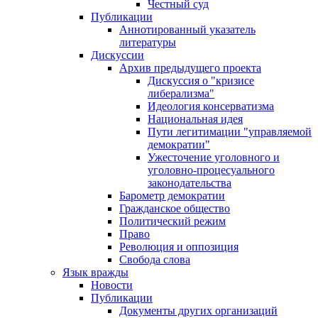
Честный суд
Публикации
Аннотированный указатель
литературы
Дискуссии
Архив предыдущего проекта
Дискуссия о "кризисе
либерализма"
Идеология консерватизма
Национальная идея
Пути легитимации "управляемой
демократии"
Ужесточение уголовного и
уголовно-процесуального
законодательства
Барометр демократии
Гражданское общество
Политический режим
Право
Революция и оппозиция
Свобода слова
Язык вражды
Новости
Публикации
Документы других организаций