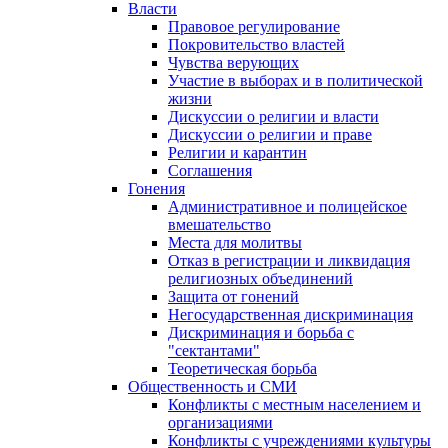
Власти
Правовое регулирование
Покровительство властей
Чувства верующих
Участие в выборах и в политической
жизни
Дискуссии о религии и власти
Дискуссии о религии и праве
Религии и карантин
Соглашения
Гонения
Административное и полицейское
вмешательство
Места для молитвы
Отказ в регистрации и ликвидация
религиозных объединений
Защита от гонений
Негосударственная дискриминация
Дискриминация и борьба с
"сектантами"
Теоретическая борьба
Общественность и СМИ
Конфликты с местным населением и
организациями
Конфликты с учреждениями культуры