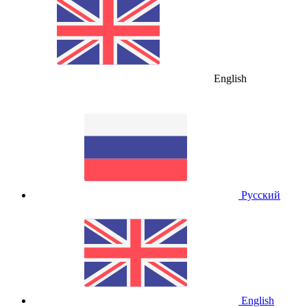
English
Русский
English