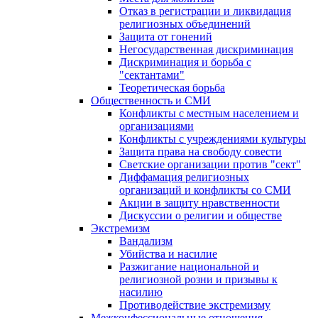
Отказ в регистрации и ликвидация
религиозных объединений
Защита от гонений
Негосударственная дискриминация
Дискриминация и борьба с
"сектантами"
Теоретическая борьба
Общественность и СМИ
Конфликты с местным населением и
организациями
Конфликты с учреждениями культуры
Защита права на свободу совести
Светские организации против "сект"
Диффамация религиозных
организаций и конфликты со СМИ
Акции в защиту нравственности
Дискуссии о религии и обществе
Экстремизм
Вандализм
Убийства и насилие
Разжигание национальной и
религиозной розни и призывы к
насилию
Противодействие экстремизму
Межконфессиональные отношения