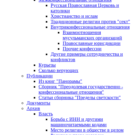
Русская Православная Церковь и
католики
Христианство и ислам
Традиционные религии против "сект"
Внутриконфессиональные отношения
Взаимоотношения
мусульманских организаций
Православные юрисдикции
Прочие конфессии
Другие примеры сотрудничества и
конфликтов
Курьезы
Сколько верующих
Публикации
Из книг "Панорамы"
Сборник "Преодолевая государственно -
конфессиональные отношения"
Статьи сборника "Пределы светскости"
Документы
Архив
Власть
Борьба с ИНН и другими
машиночитаемыми кодами
Место религии в обществе в целом