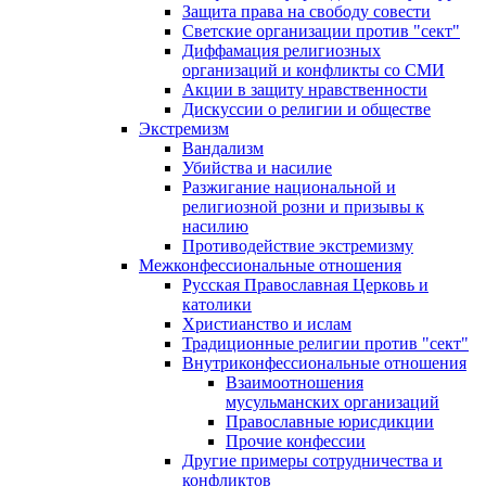
Защита права на свободу совести
Светские организации против "сект"
Диффамация религиозных
организаций и конфликты со СМИ
Акции в защиту нравственности
Дискуссии о религии и обществе
Экстремизм
Вандализм
Убийства и насилие
Разжигание национальной и
религиозной розни и призывы к
насилию
Противодействие экстремизму
Межконфессиональные отношения
Русская Православная Церковь и
католики
Христианство и ислам
Традиционные религии против "сект"
Внутриконфессиональные отношения
Взаимоотношения
мусульманских организаций
Православные юрисдикции
Прочие конфессии
Другие примеры сотрудничества и
конфликтов