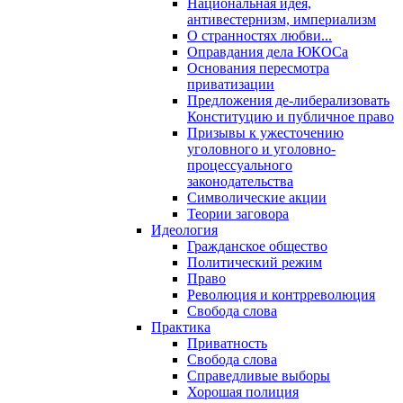
Национальная идея,
антивестернизм, империализм
О странностях любви...
Оправдания дела ЮКОСа
Основания пересмотра
приватизации
Предложения де-либерализовать
Конституцию и публичное право
Призывы к ужесточению
уголовного и уголовно-
процессуального
законодательства
Символические акции
Теории заговора
Идеология
Гражданское общество
Политический режим
Право
Революция и контрреволюция
Свобода слова
Практика
Приватность
Свобода слова
Справедливые выборы
Хорошая полиция