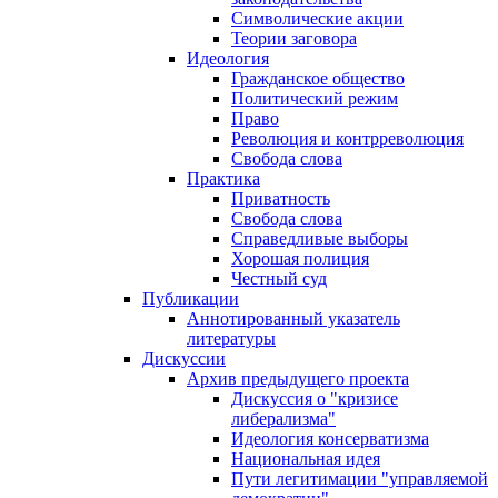
Символические акции
Теории заговора
Идеология
Гражданское общество
Политический режим
Право
Революция и контрреволюция
Свобода слова
Практика
Приватность
Свобода слова
Справедливые выборы
Хорошая полиция
Честный суд
Публикации
Аннотированный указатель
литературы
Дискуссии
Архив предыдущего проекта
Дискуссия о "кризисе
либерализма"
Идеология консерватизма
Национальная идея
Пути легитимации "управляемой