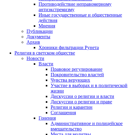
Противодействие неправомерному
антиэкстремизму
Иные государственные и общественные
действия
Мнения
Публикации
Документы
Архив
Хроники фильтрации Рунета
Религия в светском обществе
Новости
Власти
Правовое регулирование
Покровительство властей
Чувства верующих
Участие в выборах и в политической
жизни
Дискуссии о религии и власти
Дискуссии о религии и праве
Религии и карантин
Соглашения
Гонения
Административное и полицейское
вмешательство
Места для молитвы