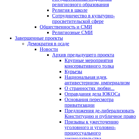
религиозного образования
Религия в школе
Сотрудничество в культурно-
просветительской сфере
Общественность и СМИ
Религиозные СМИ
Завершенные проекты
Демократия в осаде
Новости
Архив предыдущего проекта
Крупные мероприятия
консервативного толка
Курьезы
Национальная идея,
антивестернизм, империализм
О странностях любви...
Оправдания дела ЮКОСа
Основания пересмотра
приватизации
Предложения де-либерализовать
Конституцию и публичное право
Призывы к ужесточению
уголовного и уголовно-
процессуального
законодательства