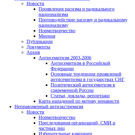
Новости
Проявления расизма и радикального
национализма
Противодействие расизму и радикальному
национализму
Нормотворчество
Мнения
Публикации
Документы
Архив
Антисемитизм 2003-2006
Антисемитизм в Российской
Федерации
Основные тенденции проявлений
антисемитизма в государствах СНГ
Политический антисемитизм в
современной России
Статьи, доклады, репортажи
Карта нападений по мотиву ненависти
Неправомерный антиэкстремизм
Новости
Нормотворчество
Преследования организаций, СМИ и
частных лиц
Избирательные кампании