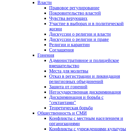
Власти
Правовое регулирование
Покровительство властей
Чувства верующих
Участие в выборах и в политической
жизни
Дискуссии о религии и власти
Дискуссии о религии и праве
Религии и карантин
Соглашения
Гонения
Административное и полицейское
вмешательство
Места для молитвы
Отказ в регистрации и ликвидация
религиозных объединений
Защита от гонений
Негосударственная дискриминация
Дискриминация и борьба с
"сектантами"
Теоретическая борьба
Общественность и СМИ
Конфликты с местным населением и
организациями
Конфликты с учреждениями культуры