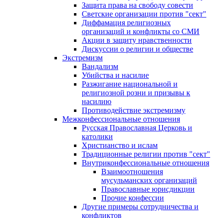
Защита права на свободу совести
Светские организации против "сект"
Диффамация религиозных
организаций и конфликты со СМИ
Акции в защиту нравственности
Дискуссии о религии и обществе
Экстремизм
Вандализм
Убийства и насилие
Разжигание национальной и
религиозной розни и призывы к
насилию
Противодействие экстремизму
Межконфессиональные отношения
Русская Православная Церковь и
католики
Христианство и ислам
Традиционные религии против "сект"
Внутриконфессиональные отношения
Взаимоотношения
мусульманских организаций
Православные юрисдикции
Прочие конфессии
Другие примеры сотрудничества и
конфликтов