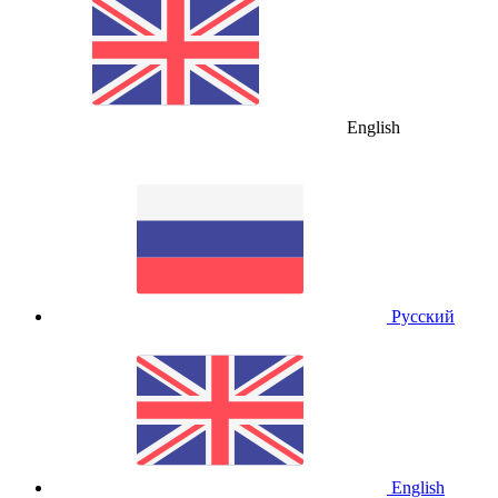
English
Русский
English