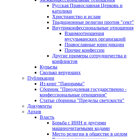
Русская Православная Церковь и
католики
Христианство и ислам
Традиционные религии против "сект"
Внутриконфессиональные отношения
Взаимоотношения
мусульманских организаций
Православные юрисдикции
Прочие конфессии
Другие примеры сотрудничества и
конфликтов
Курьезы
Сколько верующих
Публикации
Из книг "Панорамы"
Сборник "Преодолевая государственно -
конфессиональные отношения"
Статьи сборника "Пределы светскости"
Документы
Архив
Власть
Борьба с ИНН и другими
машиночитаемыми кодами
Место религии в обществе в целом