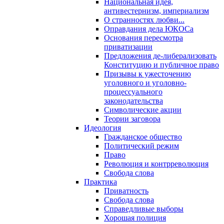
Национальная идея,
антивестернизм, империализм
О странностях любви...
Оправдания дела ЮКОСа
Основания пересмотра
приватизации
Предложения де-либерализовать
Конституцию и публичное право
Призывы к ужесточению
уголовного и уголовно-
процессуального
законодательства
Символические акции
Теории заговора
Идеология
Гражданское общество
Политический режим
Право
Революция и контрреволюция
Свобода слова
Практика
Приватность
Свобода слова
Справедливые выборы
Хорошая полиция