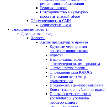
религиозного образования
Религия в школе
Сотрудничество в культурно-
просветительской сфере
Общественность и СМИ
Религиозные СМИ
Завершенные проекты
Демократия в осаде
Новости
Архив предыдущего проекта
Крупные мероприятия
консервативного толка
Курьезы
Национальная идея,
антивестернизм, империализм
О странностях любви...
Оправдания дела ЮКОСа
Основания пересмотра
приватизации
Предложения де-либерализовать
Конституцию и публичное право
Призывы к ужесточению
уголовного и уголовно-
процессуального
законодательства