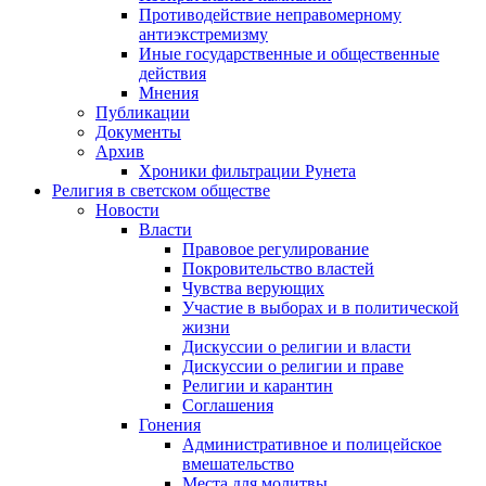
Противодействие неправомерному
антиэкстремизму
Иные государственные и общественные
действия
Мнения
Публикации
Документы
Архив
Хроники фильтрации Рунета
Религия в светском обществе
Новости
Власти
Правовое регулирование
Покровительство властей
Чувства верующих
Участие в выборах и в политической
жизни
Дискуссии о религии и власти
Дискуссии о религии и праве
Религии и карантин
Соглашения
Гонения
Административное и полицейское
вмешательство
Места для молитвы