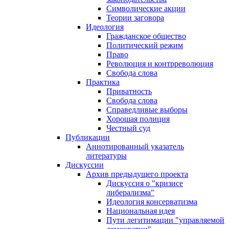
Символические акции
Теории заговора
Идеология
Гражданское общество
Политический режим
Право
Революция и контрреволюция
Свобода слова
Практика
Приватность
Свобода слова
Справедливые выборы
Хорошая полиция
Честный суд
Публикации
Аннотированный указатель
литературы
Дискуссии
Архив предыдущего проекта
Дискуссия о "кризисе
либерализма"
Идеология консерватизма
Национальная идея
Пути легитимации "управляемой