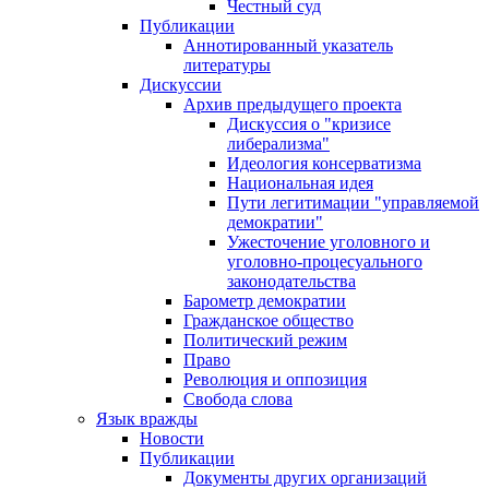
Честный суд
Публикации
Аннотированный указатель
литературы
Дискуссии
Архив предыдущего проекта
Дискуссия о "кризисе
либерализма"
Идеология консерватизма
Национальная идея
Пути легитимации "управляемой
демократии"
Ужесточение уголовного и
уголовно-процесуального
законодательства
Барометр демократии
Гражданское общество
Политический режим
Право
Революция и оппозиция
Свобода слова
Язык вражды
Новости
Публикации
Документы других организаций