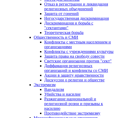
Отказ в регистрации и ликвидация
религиозных объединений
Защита от гонений
Негосударственная дискриминация
Дискриминация и борьба с
"сектантами"
Теоретическая борьба
Общественность и СМИ
Конфликты с местным населением и
организациями
Конфликты с учреждениями культуры
Защита права на свободу совести
Светские организации против "сект"
Диффамация религиозных
организаций и конфликты со СМИ
Акции в защиту нравственности
Дискуссии о религии и обществе
Экстремизм
Вандализм
Убийства и насилие
Разжигание национальной и
религиозной розни и призывы к
насилию
Противодействие экстремизму
Межконфессиональные отношения