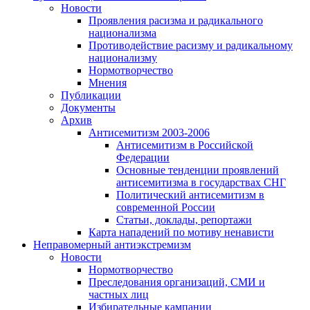
Новости
Проявления расизма и радикального
национализма
Противодействие расизму и радикальному
национализму
Нормотворчество
Мнения
Публикации
Документы
Архив
Антисемитизм 2003-2006
Антисемитизм в Российской
Федерации
Основные тенденции проявлений
антисемитизма в государствах СНГ
Политический антисемитизм в
современной России
Статьи, доклады, репортажи
Карта нападений по мотиву ненависти
Неправомерный антиэкстремизм
Новости
Нормотворчество
Преследования организаций, СМИ и
частных лиц
Избирательные кампании