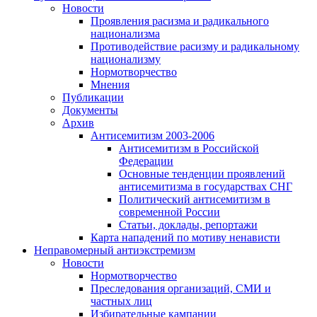
Новости
Проявления расизма и радикального
национализма
Противодействие расизму и радикальному
национализму
Нормотворчество
Мнения
Публикации
Документы
Архив
Антисемитизм 2003-2006
Антисемитизм в Российской
Федерации
Основные тенденции проявлений
антисемитизма в государствах СНГ
Политический антисемитизм в
современной России
Статьи, доклады, репортажи
Карта нападений по мотиву ненависти
Неправомерный антиэкстремизм
Новости
Нормотворчество
Преследования организаций, СМИ и
частных лиц
Избирательные кампании