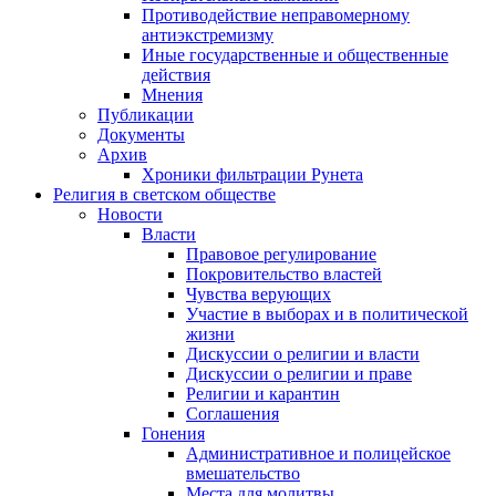
Противодействие неправомерному
антиэкстремизму
Иные государственные и общественные
действия
Мнения
Публикации
Документы
Архив
Хроники фильтрации Рунета
Религия в светском обществе
Новости
Власти
Правовое регулирование
Покровительство властей
Чувства верующих
Участие в выборах и в политической
жизни
Дискуссии о религии и власти
Дискуссии о религии и праве
Религии и карантин
Соглашения
Гонения
Административное и полицейское
вмешательство
Места для молитвы