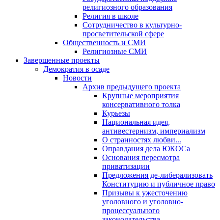
религиозного образования
Религия в школе
Сотрудничество в культурно-
просветительской сфере
Общественность и СМИ
Религиозные СМИ
Завершенные проекты
Демократия в осаде
Новости
Архив предыдущего проекта
Крупные мероприятия
консервативного толка
Курьезы
Национальная идея,
антивестернизм, империализм
О странностях любви...
Оправдания дела ЮКОСа
Основания пересмотра
приватизации
Предложения де-либерализовать
Конституцию и публичное право
Призывы к ужесточению
уголовного и уголовно-
процессуального
законодательства