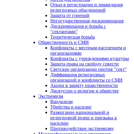
Отказ в регистрации и ликвидация
религиозных объединений
Защита от гонений
Негосударственная дискриминация
Дискриминация и борьба с
"сектантами"
Теоретическая борьба
Общественность и СМИ
Конфликты с местным населением и
организациями
Конфликты с учреждениями культуры
Защита права на свободу совести
Светские организации против "сект"
Диффамация религиозных
организаций и конфликты со СМИ
Акции в защиту нравственности
Дискуссии о религии и обществе
Экстремизм
Вандализм
Убийства и насилие
Разжигание национальной и
религиозной розни и призывы к
насилию
Противодействие экстремизму
Межконфессиональные отношения