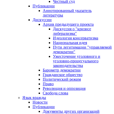
Честный суд
Публикации
Аннотированный указатель
литературы
Дискуссии
Архив предыдущего проекта
Дискуссия о "кризисе
либерализма"
Идеология консерватизма
Национальная идея
Пути легитимации "управляемой
демократии"
Ужесточение уголовного и
уголовно-процесуального
законодательства
Барометр демократии
Гражданское общество
Политический режим
Право
Революция и оппозиция
Свобода слова
Язык вражды
Новости
Публикации
Документы других организаций