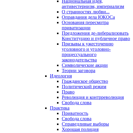
Национальная идея,
антивестернизм, империализм
О странностях любви...
Оправдания дела ЮКОСа
Основания пересмотра
приватизации
Предложения де-либерализовать
Конституцию и публичное право
Призывы к ужесточению
уголовного и уголовно-
процессуального
законодательства
Символические акции
Теории заговора
Идеология
Гражданское общество
Политический режим
Право
Революция и контрреволюция
Свобода слова
Практика
Приватность
Свобода слова
Справедливые выборы
Хорошая полиция