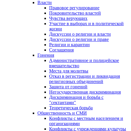
Власти
Правовое регулирование
Покровительство властей
Чувства верующих
Участие в выборах и в политической
жизни
Дискуссии о религии и власти
Дискуссии о религии и праве
Религии и карантин
Соглашения
Гонения
Административное и полицейское
вмешательство
Места для молитвы
Отказ в регистрации и ликвидация
религиозных объединений
Защита от гонений
Негосударственная дискриминация
Дискриминация и борьба с
"сектантами"
Теоретическая борьба
Общественность и СМИ
Конфликты с местным населением и
организациями
Конфликты с учреждениями культуры