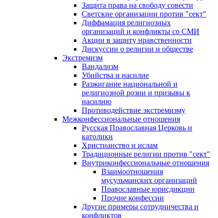
Защита права на свободу совести
Светские организации против "сект"
Диффамация религиозных
организаций и конфликты со СМИ
Акции в защиту нравственности
Дискуссии о религии и обществе
Экстремизм
Вандализм
Убийства и насилие
Разжигание национальной и
религиозной розни и призывы к
насилию
Противодействие экстремизму
Межконфессиональные отношения
Русская Православная Церковь и
католики
Христианство и ислам
Традиционные религии против "сект"
Внутриконфессиональные отношения
Взаимоотношения
мусульманских организаций
Православные юрисдикции
Прочие конфессии
Другие примеры сотрудничества и
конфликтов