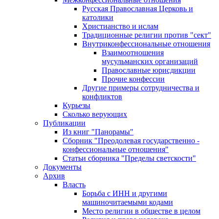
Русская Православная Церковь и
католики
Христианство и ислам
Традиционные религии против "сект"
Внутриконфессиональные отношения
Взаимоотношения
мусульманских организаций
Православные юрисдикции
Прочие конфессии
Другие примеры сотрудничества и
конфликтов
Курьезы
Сколько верующих
Публикации
Из книг "Панорамы"
Сборник "Преодолевая государственно -
конфессиональные отношения"
Статьи сборника "Пределы светскости"
Документы
Архив
Власть
Борьба с ИНН и другими
машиночитаемыми кодами
Место религии в обществе в целом