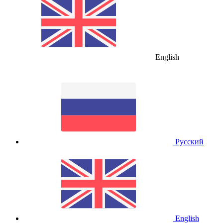
English
Русский
English