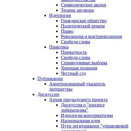
Символические акции
Теории заговора
Идеология
Гражданское общество
Политический режим
Право
Революция и контрреволюция
Свобода слова
Практика
Приватность
Свобода слова
Справедливые выборы
Хорошая полиция
Честный суд
Публикации
Аннотированный указатель
литературы
Дискуссии
Архив предыдущего проекта
Дискуссия о "кризисе
либерализма"
Идеология консерватизма
Национальная идея
Пути легитимации "управляемой