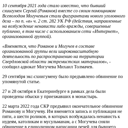
10 сентября 2021 года стало известно, что бывший
схиигумен Сергий (Романов) вместе со своим помощником
Всеволодом Могучевым стали фигурантами нового уголовного
дела – по п. «в» ч. 2 ст. 282 УК РФ (действия, направленные
на возбуждение ненависти либо вражды, совершенные
публично, в том числе с использованием сети «Интернет»,
организованной группой).
«Вменяется, что Романов и Могучев в составе
организованной группы вели широкомасштабную
деятельность по распространению на территории
Свердловской области экстремистских материалов»
, -
сообщил адвокат Могучева Михаил Толмачев.
29 сентября экс-схиигумену было предъявлено обвинение по
упомянутой статье.
27 и 28 октября в Екатеринбурге в рамках дела были
проведены обыски у приезжавших в монастырь.
22 марта 2022 года СКР предъявил окончательное обвинение
Романову и Могучеву. Им вменяется запись и публикация не
пяти, а шести роликов, в которых возбуждалась ненависть к
иудеям, католикам и мусульманам, а с Могучева сняли
обвинение в единоличном написании речей для бывшего