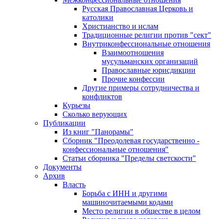
Русская Православная Церковь и
католики
Христианство и ислам
Традиционные религии против "сект"
Внутриконфессиональные отношения
Взаимоотношения
мусульманских организаций
Православные юрисдикции
Прочие конфессии
Другие примеры сотрудничества и
конфликтов
Курьезы
Сколько верующих
Публикации
Из книг "Панорамы"
Сборник "Преодолевая государственно -
конфессиональные отношения"
Статьи сборника "Пределы светскости"
Документы
Архив
Власть
Борьба с ИНН и другими
машиночитаемыми кодами
Место религии в обществе в целом