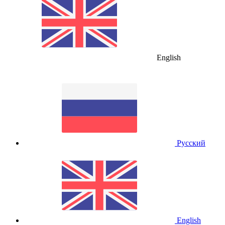
English
Русский
English