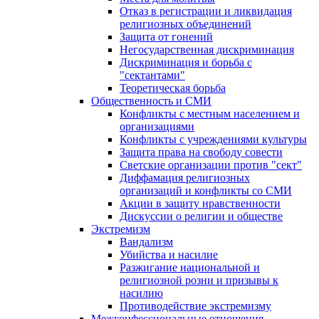
Отказ в регистрации и ликвидация
религиозных объединений
Защита от гонений
Негосударственная дискриминация
Дискриминация и борьба с
"сектантами"
Теоретическая борьба
Общественность и СМИ
Конфликты с местным населением и
организациями
Конфликты с учреждениями культуры
Защита права на свободу совести
Светские организации против "сект"
Диффамация религиозных
организаций и конфликты со СМИ
Акции в защиту нравственности
Дискуссии о религии и обществе
Экстремизм
Вандализм
Убийства и насилие
Разжигание национальной и
религиозной розни и призывы к
насилию
Противодействие экстремизму
Межконфессиональные отношения