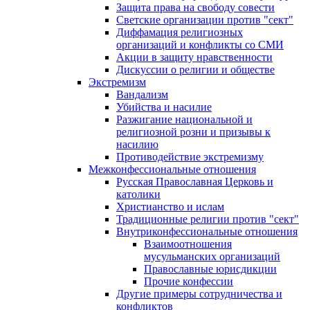
Защита права на свободу совести
Светские организации против "сект"
Диффамация религиозных
организаций и конфликты со СМИ
Акции в защиту нравственности
Дискуссии о религии и обществе
Экстремизм
Вандализм
Убийства и насилие
Разжигание национальной и
религиозной розни и призывы к
насилию
Противодействие экстремизму
Межконфессиональные отношения
Русская Православная Церковь и
католики
Христианство и ислам
Традиционные религии против "сект"
Внутриконфессиональные отношения
Взаимоотношения
мусульманских организаций
Православные юрисдикции
Прочие конфессии
Другие примеры сотрудничества и
конфликтов