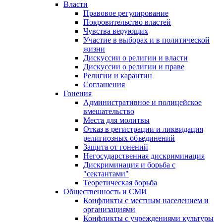
Власти
Правовое регулирование
Покровительство властей
Чувства верующих
Участие в выборах и в политической
жизни
Дискуссии о религии и власти
Дискуссии о религии и праве
Религии и карантин
Соглашения
Гонения
Административное и полицейское
вмешательство
Места для молитвы
Отказ в регистрации и ликвидация
религиозных объединений
Защита от гонений
Негосударственная дискриминация
Дискриминация и борьба с
"сектантами"
Теоретическая борьба
Общественность и СМИ
Конфликты с местным населением и
организациями
Конфликты с учреждениями культуры