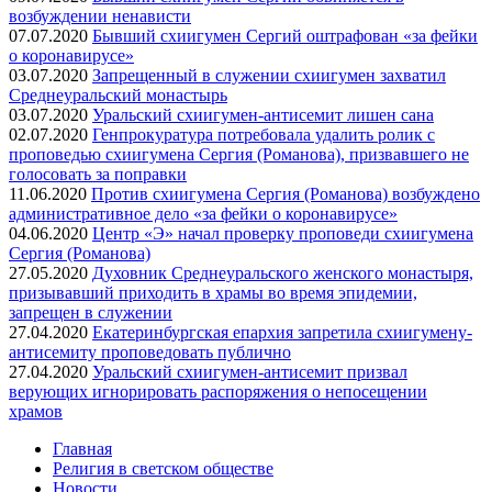
возбуждении ненависти
07.07.2020
Бывший схиигумен Сергий оштрафован «за фейки
о коронавирусе»
03.07.2020
Запрещенный в служении схиигумен захватил
Среднеуральский монастырь
03.07.2020
Уральский схиигумен-антисемит лишен сана
02.07.2020
Генпрокуратура потребовала удалить ролик с
проповедью схиигумена Сергия (Романова), призвавшего не
голосовать за поправки
11.06.2020
Против схиигумена Сергия (Романова) возбуждено
административное дело «за фейки о коронавирусе»
04.06.2020
Центр «Э» начал проверку проповеди схиигумена
Сергия (Романова)
27.05.2020
Духовник Среднеуральского женского монастыря,
призывавший приходить в храмы во время эпидемии,
запрещен в служении
27.04.2020
Екатеринбургская епархия запретила схиигумену-
антисемиту проповедовать публично
27.04.2020
Уральский схиигумен-антисемит призвал
верующих игнорировать распоряжения о непосещении
храмов
Главная
Религия в светском обществе
Новости