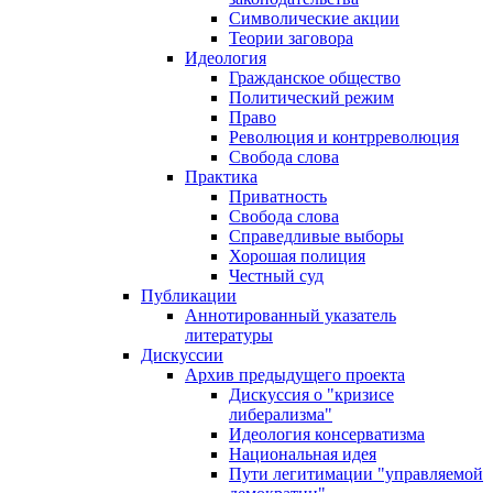
Символические акции
Теории заговора
Идеология
Гражданское общество
Политический режим
Право
Революция и контрреволюция
Свобода слова
Практика
Приватность
Свобода слова
Справедливые выборы
Хорошая полиция
Честный суд
Публикации
Аннотированный указатель
литературы
Дискуссии
Архив предыдущего проекта
Дискуссия о "кризисе
либерализма"
Идеология консерватизма
Национальная идея
Пути легитимации "управляемой