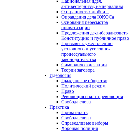
Национальная идея,
антивестернизм, империализм
О странностях любви...
Оправдания дела ЮКОСа
Основания пересмотра
приватизации
Предложения де-либерализовать
Конституцию и публичное право
Призывы к ужесточению
уголовного и уголовно-
процессуального
законодательства
Символические акции
Теории заговора
Идеология
Гражданское общество
Политический режим
Право
Революция и контрреволюция
Свобода слова
Практика
Приватность
Свобода слова
Справедливые выборы
Хорошая полиция