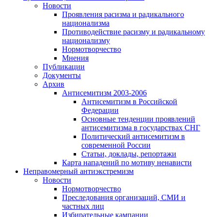
Новости
Проявления расизма и радикального
национализма
Противодействие расизму и радикальному
национализму
Нормотворчество
Мнения
Публикации
Документы
Архив
Антисемитизм 2003-2006
Антисемитизм в Российской
Федерации
Основные тенденции проявлений
антисемитизма в государствах СНГ
Политический антисемитизм в
современной России
Статьи, доклады, репортажи
Карта нападений по мотиву ненависти
Неправомерный антиэкстремизм
Новости
Нормотворчество
Преследования организаций, СМИ и
частных лиц
Избирательные кампании