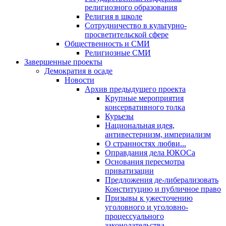
религиозного образования
Религия в школе
Сотрудничество в культурно-
просветительской сфере
Общественность и СМИ
Религиозные СМИ
Завершенные проекты
Демократия в осаде
Новости
Архив предыдущего проекта
Крупные мероприятия
консервативного толка
Курьезы
Национальная идея,
антивестернизм, империализм
О странностях любви...
Оправдания дела ЮКОСа
Основания пересмотра
приватизации
Предложения де-либерализовать
Конституцию и публичное право
Призывы к ужесточению
уголовного и уголовно-
процессуального
законодательства