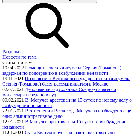
Разделы
Новости по теме
Статьи по теме
19.04.2022
Помощник экс-схиигумена Сергия (Романова)
задержан по подозрению в возбуждении ненависти
19.11.2021
По решению Верховного суда дело экс-схиигумена
Сергия (Романова) будет рассматриваться в Москве
02.07.2021
Дело бывшего духовника Среднеуральского
монастыря передано в суд
09.02.2021
В. Могучев арестован на 15 суток по новому делу о
возбуждении ненависти
22.01.2021
В отношении Всеволода Могучева возбуждено еще
одно административное дело
12.01.2021
В.Могучев арестован на 15 суток за возбуждение
ненависти
11.01.2021
Суды Екатеринбурга решают, арестовать ли