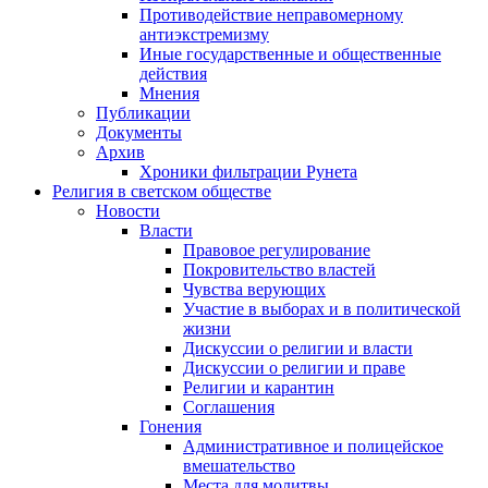
Противодействие неправомерному
антиэкстремизму
Иные государственные и общественные
действия
Мнения
Публикации
Документы
Архив
Хроники фильтрации Рунета
Религия в светском обществе
Новости
Власти
Правовое регулирование
Покровительство властей
Чувства верующих
Участие в выборах и в политической
жизни
Дискуссии о религии и власти
Дискуссии о религии и праве
Религии и карантин
Соглашения
Гонения
Административное и полицейское
вмешательство
Места для молитвы