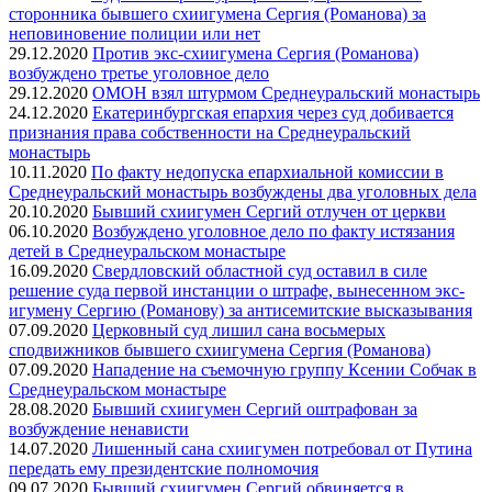
сторонника бывшего схиигумена Сергия (Романова) за
неповиновение полиции или нет
29.12.2020
Против экс-схиигумена Сергия (Романова)
возбуждено третье уголовное дело
29.12.2020
ОМОН взял штурмом Среднеуральский монастырь
24.12.2020
Екатеринбургская епархия через суд добивается
признания права собственности на Среднеуральский
монастырь
10.11.2020
По факту недопуска епархиальной комиссии в
Среднеуральский монастырь возбуждены два уголовных дела
20.10.2020
Бывший схиигумен Сергий отлучен от церкви
06.10.2020
Возбуждено уголовное дело по факту истязания
детей в Среднеуральском монастыре
16.09.2020
Свердловский областной суд оставил в силе
решение суда первой инстанции о штрафе, вынесенном экс-
игумену Сергию (Романову) за антисемитские высказывания
07.09.2020
Церковный суд лишил сана восьмерых
сподвижников бывшего схиигумена Сергия (Романова)
07.09.2020
Нападение на съемочную группу Ксении Собчак в
Среднеуральском монастыре
28.08.2020
Бывший схиигумен Сергий оштрафован за
возбуждение ненависти
14.07.2020
Лишенный сана схиигумен потребовал от Путина
передать ему президентские полномочия
09.07.2020
Бывший схиигумен Сергий обвиняется в