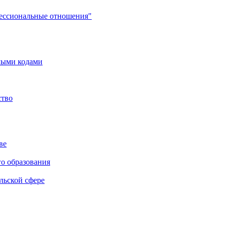
фессиональные отношения"
мыми кодами
ство
ве
го образования
льской сфере