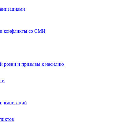
ганизациями
 и конфликты со СМИ
й розни и призывы к насилию
ки
организаций
ликтов