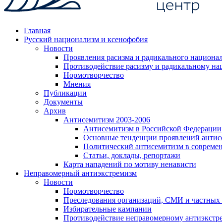
Главная
Русский национализм и ксенофобия
Новости
Проявления расизма и радикального национа
Противодействие расизму и радикальному на
Нормотворчество
Мнения
Публикации
Документы
Архив
Антисемитизм 2003-2006
Антисемитизм в Российской Федерации
Основные тенденции проявлений антис
Политический антисемитизм в совреме
Статьи, доклады, репортажи
Карта нападений по мотиву ненависти
Неправомерный антиэкстремизм
Новости
Нормотворчество
Преследования организаций, СМИ и частных
Избирательные кампании
Противодействие неправомерному антиэкстр