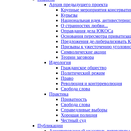
Архив предыдущего проекта
Крупные мероприятия консервати
Курьезы
Национальная идея, антивестерни
О странностях любви...
Оправдания дела ЮКОСа
Основания пересмотра приватиза
Предложения де-либерализовать 
Призывы к ужесточению уголовног
Символические акции
Теории заговора
Идеология
Гражданское общество
Политический режим
Право
Революция и контрреволюция
Свобода слова
Практика
Приватность
Свобода слова
Справедливые выборы
Хорошая полиция
Честный суд
Публикации
Аннотированный указатель литературы