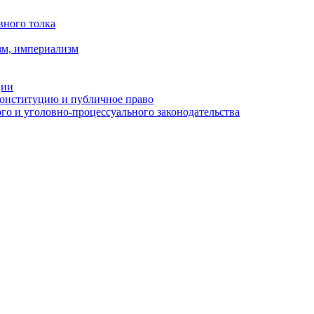
вного толка
зм, империализм
ции
Конституцию и публичное право
о и уголовно-процессуального законодательства