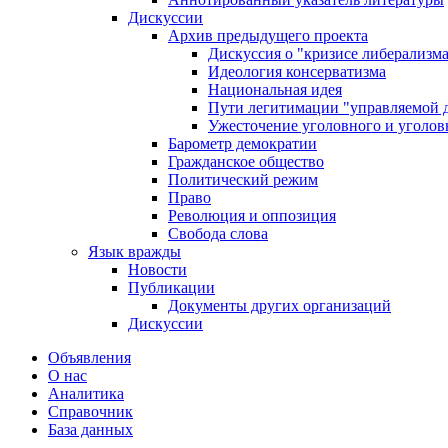
Дискуссии
Архив предыдущего проекта
Дискуссия о "кризисе либерализм
Идеология консерватизма
Национальная идея
Пути легитимации "управляемой 
Ужесточение уголовного и уголов
Барометр демократии
Гражданское общество
Политический режим
Право
Революция и оппозиция
Свобода слова
Язык вражды
Новости
Публикации
Документы других организаций
Дискуссии
Объявления
О нас
Аналитика
Справочник
База данных