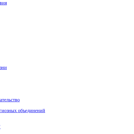
вия
изни
ательство
игиозных объединений
"