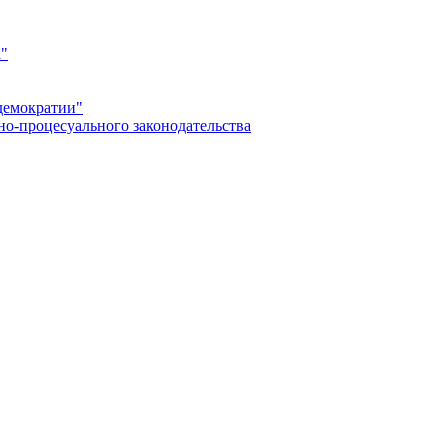
а"
демократии"
но-процесуального законодательства