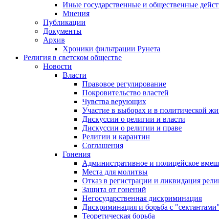
Иные государственные и общественные дейст
Мнения
Публикации
Документы
Архив
Хроники фильтрации Рунета
Религия в светском обществе
Новости
Власти
Правовое регулирование
Покровительство властей
Чувства верующих
Участие в выборах и в политической ж
Дискуссии о религии и власти
Дискуссии о религии и праве
Религии и карантин
Соглашения
Гонения
Административное и полицейское вмеш
Места для молитвы
Отказ в регистрации и ликвидация рел
Защита от гонений
Негосударственная дискриминация
Дискриминация и борьба с "сектантами
Теоретическая борьба