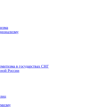
лизма
ционализму
емитизма в государствах СНГ
нной России
 лиц
емизму