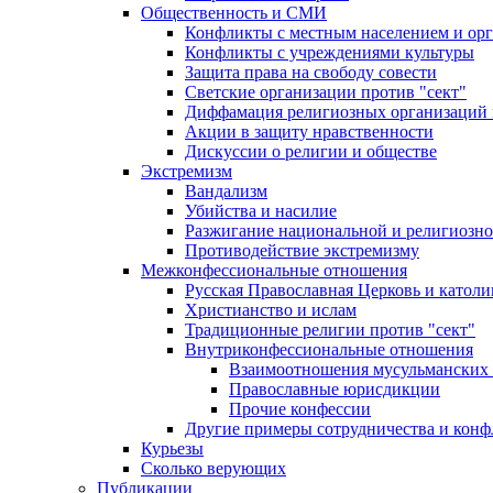
Общественность и СМИ
Конфликты с местным населением и ор
Конфликты с учреждениями культуры
Защита права на свободу совести
Светские организации против "сект"
Диффамация религиозных организаций
Акции в защиту нравственности
Дискуссии о религии и обществе
Экстремизм
Вандализм
Убийства и насилие
Разжигание национальной и религиозно
Противодействие экстремизму
Межконфессиональные отношения
Русская Православная Церковь и католи
Христианство и ислам
Традиционные религии против "сект"
Внутриконфессиональные отношения
Взаимоотношения мусульманских 
Православные юрисдикции
Прочие конфессии
Другие примеры сотрудничества и конф
Курьезы
Сколько верующих
Публикации