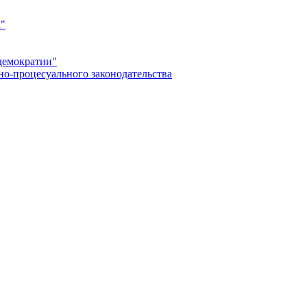
а"
демократии"
но-процесуального законодательства