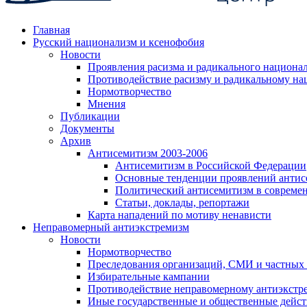
Главная
Русский национализм и ксенофобия
Новости
Проявления расизма и радикального национа
Противодействие расизму и радикальному на
Нормотворчество
Мнения
Публикации
Документы
Архив
Антисемитизм 2003-2006
Антисемитизм в Российской Федерации
Основные тенденции проявлений антис
Политический антисемитизм в совреме
Статьи, доклады, репортажи
Карта нападений по мотиву ненависти
Неправомерный антиэкстремизм
Новости
Нормотворчество
Преследования организаций, СМИ и частных
Избирательные кампании
Противодействие неправомерному антиэкстр
Иные государственные и общественные дейст