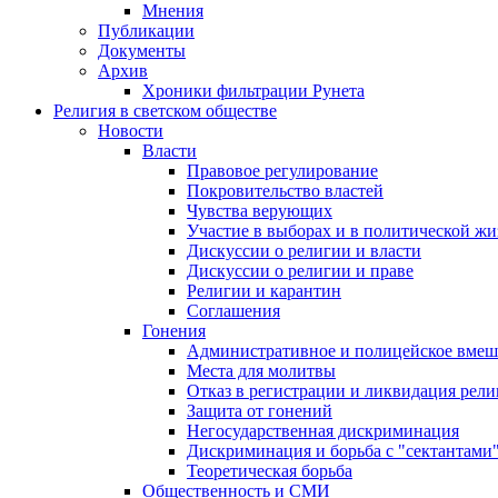
Мнения
Публикации
Документы
Архив
Хроники фильтрации Рунета
Религия в светском обществе
Новости
Власти
Правовое регулирование
Покровительство властей
Чувства верующих
Участие в выборах и в политической ж
Дискуссии о религии и власти
Дискуссии о религии и праве
Религии и карантин
Соглашения
Гонения
Административное и полицейское вмеш
Места для молитвы
Отказ в регистрации и ликвидация рел
Защита от гонений
Негосударственная дискриминация
Дискриминация и борьба с "сектантами
Теоретическая борьба
Общественность и СМИ