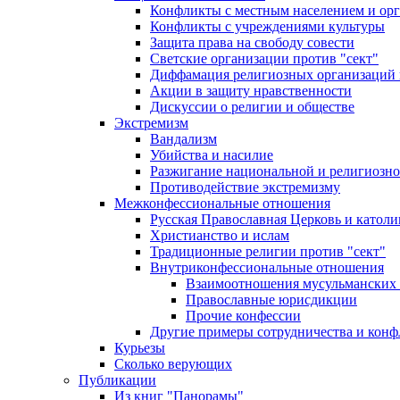
Конфликты с местным населением и ор
Конфликты с учреждениями культуры
Защита права на свободу совести
Светские организации против "сект"
Диффамация религиозных организаций
Акции в защиту нравственности
Дискуссии о религии и обществе
Экстремизм
Вандализм
Убийства и насилие
Разжигание национальной и религиозно
Противодействие экстремизму
Межконфессиональные отношения
Русская Православная Церковь и католи
Христианство и ислам
Традиционные религии против "сект"
Внутриконфессиональные отношения
Взаимоотношения мусульманских 
Православные юрисдикции
Прочие конфессии
Другие примеры сотрудничества и конф
Курьезы
Сколько верующих
Публикации
Из книг "Панорамы"