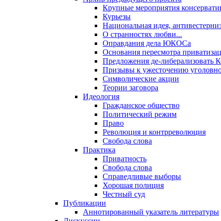
Крупные мероприятия консервати
Курьезы
Национальная идея, антивестерни
О странностях любви...
Оправдания дела ЮКОСа
Основания пересмотра приватиза
Предложения де-либерализовать 
Призывы к ужесточению уголовног
Символические акции
Теории заговора
Идеология
Гражданское общество
Политический режим
Право
Революция и контрреволюция
Свобода слова
Практика
Приватность
Свобода слова
Справедливые выборы
Хорошая полиция
Честный суд
Публикации
Аннотированный указатель литературы
Дискуссии