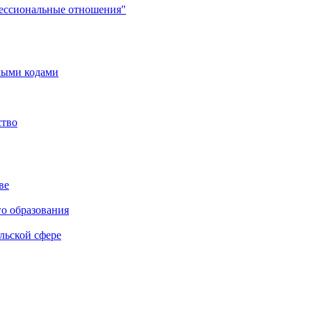
фессиональные отношения"
мыми кодами
ство
ве
го образования
льской сфере