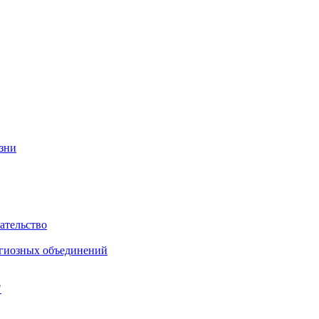
изни
ательство
игиозных объединений
"