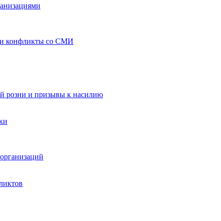
ганизациями
 и конфликты со СМИ
й розни и призывы к насилию
ки
организаций
ликтов