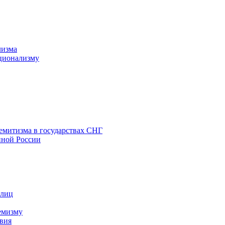
лизма
ционализму
емитизма в государствах СНГ
нной России
 лиц
емизму
вия