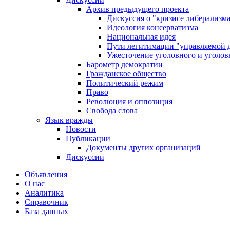
Архив предыдущего проекта
Дискуссия о "кризисе либерализм
Идеология консерватизма
Национальная идея
Пути легитимации "управляемой 
Ужесточение уголовного и уголов
Барометр демократии
Гражданское общество
Политический режим
Право
Революция и оппозиция
Свобода слова
Язык вражды
Новости
Публикации
Документы других организаций
Дискуссии
Объявления
О нас
Аналитика
Справочник
База данных