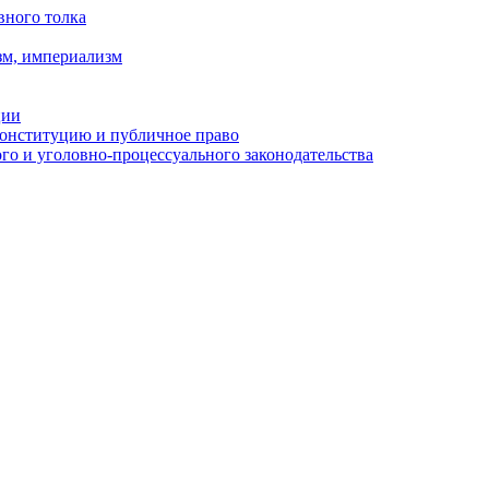
вного толка
зм, империализм
ции
Конституцию и публичное право
о и уголовно-процессуального законодательства