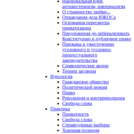
Национальная идея,
антивестернизм, империализм
О странностях любви...
Оправдания дела ЮКОСа
Основания пересмотра
приватизации
Предложения де-либерализовать
Конституцию и публичное право
Призывы к ужесточению
уголовного и уголовно-
процессуального
законодательства
Символические акции
Теории заговора
Идеология
Гражданское общество
Политический режим
Право
Революция и контрреволюция
Свобода слова
Практика
Приватность
Свобода слова
Справедливые выборы
Хорошая полиция