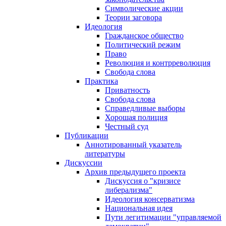
Символические акции
Теории заговора
Идеология
Гражданское общество
Политический режим
Право
Революция и контрреволюция
Свобода слова
Практика
Приватность
Свобода слова
Справедливые выборы
Хорошая полиция
Честный суд
Публикации
Аннотированный указатель
литературы
Дискуссии
Архив предыдущего проекта
Дискуссия о "кризисе
либерализма"
Идеология консерватизма
Национальная идея
Пути легитимации "управляемой