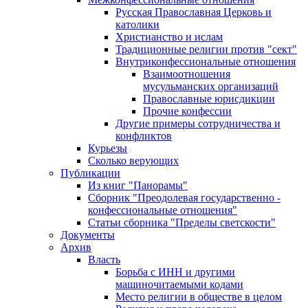
Русская Православная Церковь и
католики
Христианство и ислам
Традиционные религии против "сект"
Внутриконфессиональные отношения
Взаимоотношения
мусульманских организаций
Православные юрисдикции
Прочие конфессии
Другие примеры сотрудничества и
конфликтов
Курьезы
Сколько верующих
Публикации
Из книг "Панорамы"
Сборник "Преодолевая государственно -
конфессиональные отношения"
Статьи сборника "Пределы светскости"
Документы
Архив
Власть
Борьба с ИНН и другими
машиночитаемыми кодами
Место религии в обществе в целом