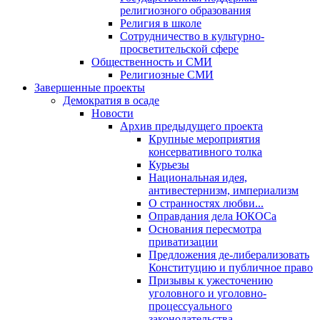
религиозного образования
Религия в школе
Сотрудничество в культурно-
просветительской сфере
Общественность и СМИ
Религиозные СМИ
Завершенные проекты
Демократия в осаде
Новости
Архив предыдущего проекта
Крупные мероприятия
консервативного толка
Курьезы
Национальная идея,
антивестернизм, империализм
О странностях любви...
Оправдания дела ЮКОСа
Основания пересмотра
приватизации
Предложения де-либерализовать
Конституцию и публичное право
Призывы к ужесточению
уголовного и уголовно-
процессуального
законодательства