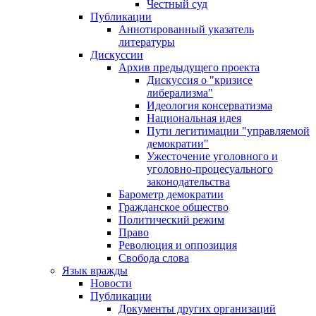
Честный суд
Публикации
Аннотированный указатель
литературы
Дискуссии
Архив предыдущего проекта
Дискуссия о "кризисе
либерализма"
Идеология консерватизма
Национальная идея
Пути легитимации "управляемой
демократии"
Ужесточение уголовного и
уголовно-процесуального
законодательства
Барометр демократии
Гражданское общество
Политический режим
Право
Революция и оппозиция
Свобода слова
Язык вражды
Новости
Публикации
Документы других организаций