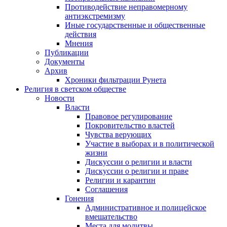
Противодействие неправомерному
антиэкстремизму
Иные государственные и общественные
действия
Мнения
Публикации
Документы
Архив
Хроники фильтрации Рунета
Религия в светском обществе
Новости
Власти
Правовое регулирование
Покровительство властей
Чувства верующих
Участие в выборах и в политической
жизни
Дискуссии о религии и власти
Дискуссии о религии и праве
Религии и карантин
Соглашения
Гонения
Административное и полицейское
вмешательство
Места для молитвы