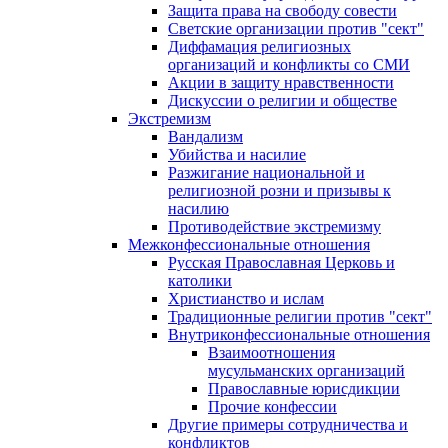
Защита права на свободу совести
Светские организации против "сект"
Диффамация религиозных
организаций и конфликты со СМИ
Акции в защиту нравственности
Дискуссии о религии и обществе
Экстремизм
Вандализм
Убийства и насилие
Разжигание национальной и
религиозной розни и призывы к
насилию
Противодействие экстремизму
Межконфессиональные отношения
Русская Православная Церковь и
католики
Христианство и ислам
Традиционные религии против "сект"
Внутриконфессиональные отношения
Взаимоотношения
мусульманских организаций
Православные юрисдикции
Прочие конфессии
Другие примеры сотрудничества и
конфликтов