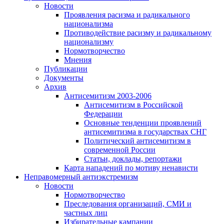
Новости
Проявления расизма и радикального
национализма
Противодействие расизму и радикальному
национализму
Нормотворчество
Мнения
Публикации
Документы
Архив
Антисемитизм 2003-2006
Антисемитизм в Российской
Федерации
Основные тенденции проявлений
антисемитизма в государствах СНГ
Политический антисемитизм в
современной России
Статьи, доклады, репортажи
Карта нападений по мотиву ненависти
Неправомерный антиэкстремизм
Новости
Нормотворчество
Преследования организаций, СМИ и
частных лиц
Избирательные кампании