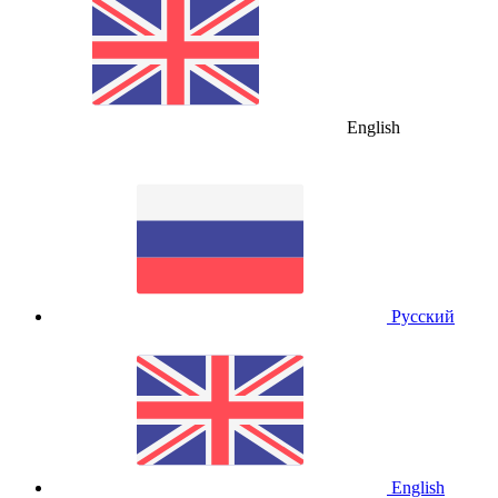
English
Русский
English