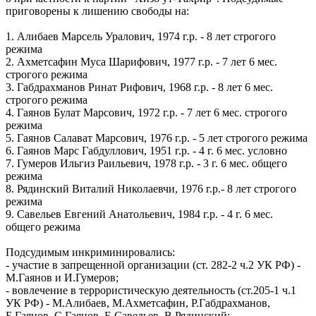
приговорены к лишению свободы на:
1. Алибаев Марсель Уралович, 1974 г.р. - 8 лет строгого
режима
2. Ахметсафин Муса Шарифович, 1977 г.р. - 7 лет 6 мес.
строгого режима
3. Габдрахманов Ринат Рифович, 1968 г.р. - 8 лет 6 мес.
строгого режима
4. Гаянов Булат Марсович, 1972 г.р. - 7 лет 6 мес. строгого
режима
5. Гаянов Салават Марсович, 1976 г.р. - 5 лет строгого режима
6. Гаянов Марс Габдуллович, 1951 г.р. - 4 г. 6 мес. условно
7. Гумеров Ильгиз Раильевич, 1978 г.р. - 3 г. 6 мес. общего
режима
8. Рядинский Виталий Николаевчи, 1976 г.р.- 8 лет строгого
режима
9. Савельев Евгений Анатольевич, 1984 г.р. - 4 г. 6 мес.
общего режима
Подсудимым инкриминировались:
- участие в запрещенной организации (ст. 282-2 ч.2 УК РФ) -
М.Гаянов и И.Гумеров;
- вовлечение в террористическую деятельность (ст.205-1 ч.1
УК РФ) - М.Алибаев, М.Ахметсафин, Р.Габдрахманов,
Б.Гаянов, С.Гаянов, Е.Савельев, В.Рядинский;