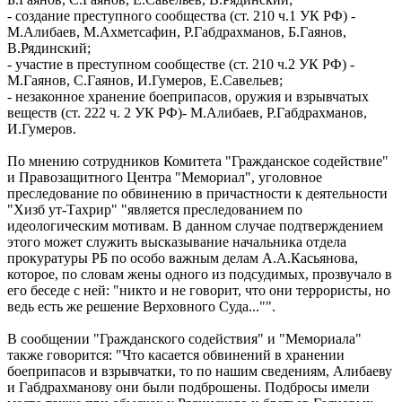
- создание преступного сообщества (ст. 210 ч.1 УК РФ) -
М.Алибаев, М.Ахметсафин, Р.Габдрахманов, Б.Гаянов,
В.Рядинский;
- участие в преступном сообществе (ст. 210 ч.2 УК РФ) -
М.Гаянов, С.Гаянов, И.Гумеров, Е.Савельев;
- незаконное хранение боеприпасов, оружия и взрывчатых
веществ (ст. 222 ч. 2 УК РФ)- М.Алибаев, Р.Габдрахманов,
И.Гумеров.
По мнению сотрудников Комитета "Гражданское содействие"
и Правозащитного Центра "Мемориал", уголовное
преследование по обвинению в причастности к деятельности
"Хизб ут-Тахрир" "является преследованием по
идеологическим мотивам. В данном случае подтверждением
этого может служить высказывание начальника отдела
прокуратуры РБ по особо важным делам А.А.Касьянова,
которое, по словам жены одного из подсудимых, прозвучало в
его беседе с ней: "никто и не говорит, что они террористы, но
ведь есть же решение Верховного Суда..."".
В сообщении "Гражданского содействия" и "Мемориала"
также говорится: "Что касается обвинений в хранении
боеприпасов и взрывчатки, то по нашим сведениям, Алибаеву
и Габдрахманову они были подброшены. Подбросы имели