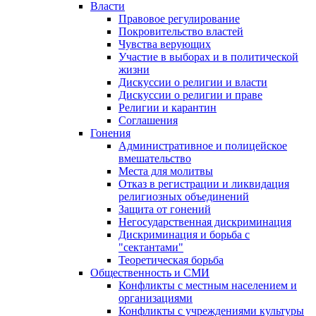
Власти
Правовое регулирование
Покровительство властей
Чувства верующих
Участие в выборах и в политической
жизни
Дискуссии о религии и власти
Дискуссии о религии и праве
Религии и карантин
Соглашения
Гонения
Административное и полицейское
вмешательство
Места для молитвы
Отказ в регистрации и ликвидация
религиозных объединений
Защита от гонений
Негосударственная дискриминация
Дискриминация и борьба с
"сектантами"
Теоретическая борьба
Общественность и СМИ
Конфликты с местным населением и
организациями
Конфликты с учреждениями культуры