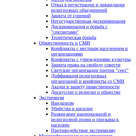
Отказ в регистрации и ликвидация
религиозных объединений
Защита от гонений
Негосударственная дискриминация
Дискриминация и борьба с
"сектантами"
Теоретическая борьба
Общественность и СМИ
Конфликты с местным населением и
организациями
Конфликты с учреждениями культуры
Защита права на свободу совести
Светские организации против "сект"
Диффамация религиозных
организаций и конфликты со СМИ
Акции в защиту нравственности
Дискуссии о религии и обществе
Экстремизм
Вандализм
Убийства и насилие
Разжигание национальной и
религиозной розни и призывы к
насилию
Противодействие экстремизму
Межконфессиональные отношения