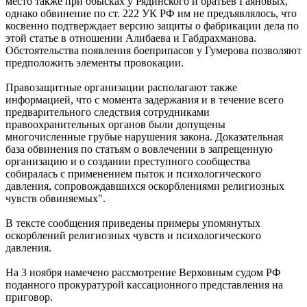
место также при обысках у Рядинского и братьев Гаяновых,
однако обвинение по ст. 222 УК РФ им не предъявлялось, что
косвенно подтверждает версию защиты о фабрикации дела по
этой статье в отношении Алибаева и Габдрахманова.
Обстоятельства появления боеприпасов у Гумерова позволяют
предположить элементы провокации.
Правозащитные организации располагают также
информацией, что с момента задержания и в течение всего
предварительного следствия сотрудниками
правоохранительных органов были допущены
многочисленные грубые нарушения закона. Доказательная
база обвинения по статьям о вовлечении в запрещенную
организацию и о создании преступного сообщества
собиралась с применением пыток и психологического
давления, сопровождавшихся оскорблениями религиозных
чувств обвиняемых".
В тексте сообщения приведены примеры упомянутых
оскорблений религиозных чувств и психологического
давления.
На 3 ноября намечено рассмотрение Верховным судом РФ
поданного прокуратурой кассационного представления на
приговор.