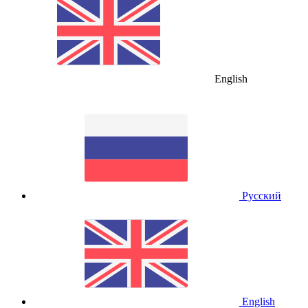
English
Русский
English