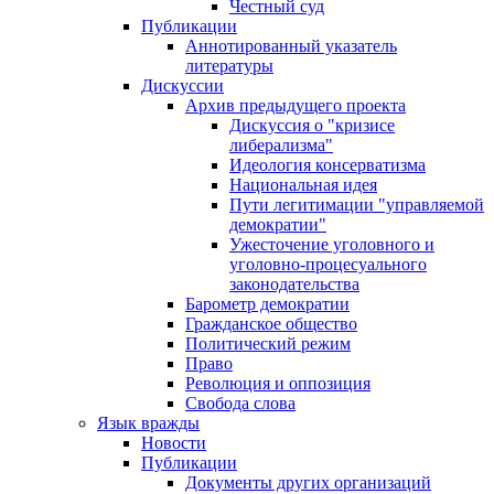
Честный суд
Публикации
Аннотированный указатель
литературы
Дискуссии
Архив предыдущего проекта
Дискуссия о "кризисе
либерализма"
Идеология консерватизма
Национальная идея
Пути легитимации "управляемой
демократии"
Ужесточение уголовного и
уголовно-процесуального
законодательства
Барометр демократии
Гражданское общество
Политический режим
Право
Революция и оппозиция
Свобода слова
Язык вражды
Новости
Публикации
Документы других организаций