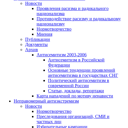
Новости
Проявления расизма и радикального
национализма
Противодействие расизму и радикальному
национализму
Нормотворчество
Мнения
Публикации
Документы
Архив
Антисемитизм 2003-2006
Антисемитизм в Российской
Федерации
Основные тенденции проявлений
антисемитизма в государствах СНГ
Политический антисемитизм в
современной России
Статьи, доклады, репортажи
Карта нападений по мотиву ненависти
Неправомерный антиэкстремизм
Новости
Нормотворчество
Преследования организаций, СМИ и
частных лиц
Избирательные кампании