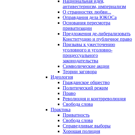
Национальная идея,
антивестернизм, империализм
О странностях любви...
Оправдания дела ЮКОСа
Основания пересмотра
приватизации
Предложения де-либерализовать
Конституцию и публичное право
Призывы к ужесточению
уголовного и уголовно-
процессуального
законодательства
Символические акции
Теории заговора
Идеология
Гражданское общество
Политический режим
Право
Революция и контрреволюция
Свобода слова
Практика
Приватность
Свобода слова
Справедливые выборы
Хорошая полиция