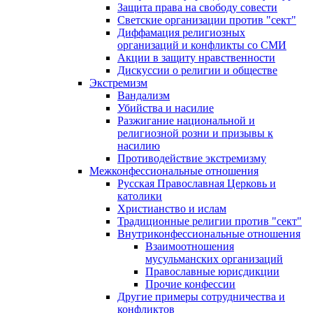
Защита права на свободу совести
Светские организации против "сект"
Диффамация религиозных
организаций и конфликты со СМИ
Акции в защиту нравственности
Дискуссии о религии и обществе
Экстремизм
Вандализм
Убийства и насилие
Разжигание национальной и
религиозной розни и призывы к
насилию
Противодействие экстремизму
Межконфессиональные отношения
Русская Православная Церковь и
католики
Христианство и ислам
Традиционные религии против "сект"
Внутриконфессиональные отношения
Взаимоотношения
мусульманских организаций
Православные юрисдикции
Прочие конфессии
Другие примеры сотрудничества и
конфликтов