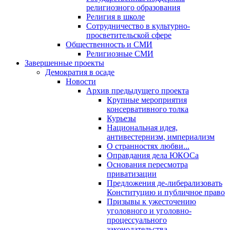
религиозного образования
Религия в школе
Сотрудничество в культурно-
просветительской сфере
Общественность и СМИ
Религиозные СМИ
Завершенные проекты
Демократия в осаде
Новости
Архив предыдущего проекта
Крупные мероприятия
консервативного толка
Курьезы
Национальная идея,
антивестернизм, империализм
О странностях любви...
Оправдания дела ЮКОСа
Основания пересмотра
приватизации
Предложения де-либерализовать
Конституцию и публичное право
Призывы к ужесточению
уголовного и уголовно-
процессуального
законодательства