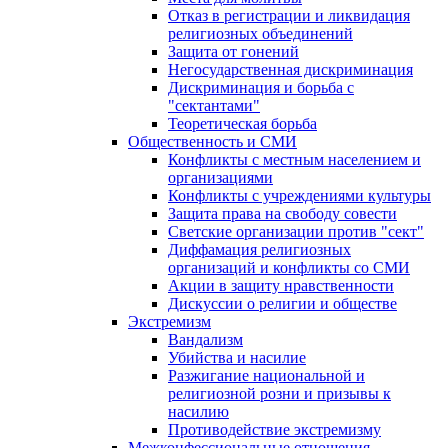
Отказ в регистрации и ликвидация
религиозных объединений
Защита от гонений
Негосударственная дискриминация
Дискриминация и борьба с
"сектантами"
Теоретическая борьба
Общественность и СМИ
Конфликты с местным населением и
организациями
Конфликты с учреждениями культуры
Защита права на свободу совести
Светские организации против "сект"
Диффамация религиозных
организаций и конфликты со СМИ
Акции в защиту нравственности
Дискуссии о религии и обществе
Экстремизм
Вандализм
Убийства и насилие
Разжигание национальной и
религиозной розни и призывы к
насилию
Противодействие экстремизму
Межконфессиональные отношения