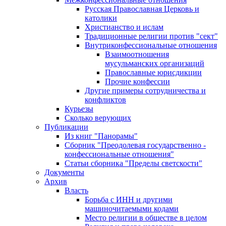
Русская Православная Церковь и
католики
Христианство и ислам
Традиционные религии против "сект"
Внутриконфессиональные отношения
Взаимоотношения
мусульманских организаций
Православные юрисдикции
Прочие конфессии
Другие примеры сотрудничества и
конфликтов
Курьезы
Сколько верующих
Публикации
Из книг "Панорамы"
Сборник "Преодолевая государственно -
конфессиональные отношения"
Статьи сборника "Пределы светскости"
Документы
Архив
Власть
Борьба с ИНН и другими
машиночитаемыми кодами
Место религии в обществе в целом