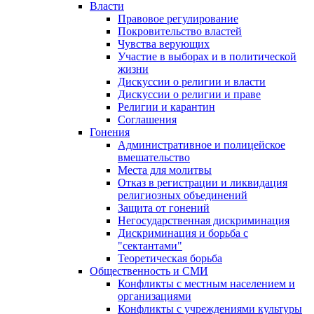
Власти
Правовое регулирование
Покровительство властей
Чувства верующих
Участие в выборах и в политической
жизни
Дискуссии о религии и власти
Дискуссии о религии и праве
Религии и карантин
Соглашения
Гонения
Административное и полицейское
вмешательство
Места для молитвы
Отказ в регистрации и ликвидация
религиозных объединений
Защита от гонений
Негосударственная дискриминация
Дискриминация и борьба с
"сектантами"
Теоретическая борьба
Общественность и СМИ
Конфликты с местным населением и
организациями
Конфликты с учреждениями культуры