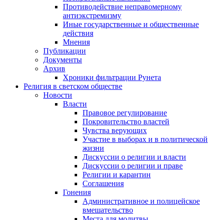
Противодействие неправомерному
антиэкстремизму
Иные государственные и общественные
действия
Мнения
Публикации
Документы
Архив
Хроники фильтрации Рунета
Религия в светском обществе
Новости
Власти
Правовое регулирование
Покровительство властей
Чувства верующих
Участие в выборах и в политической
жизни
Дискуссии о религии и власти
Дискуссии о религии и праве
Религии и карантин
Соглашения
Гонения
Административное и полицейское
вмешательство
Места для молитвы