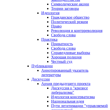
Символические акции
Теории заговора
Идеология
Гражданское общество
Политический режим
Право
Революция и контрреволюция
Свобода слова
Практика
Приватность
Свобода слова
Справедливые выборы
Хорошая полиция
Честный суд
Публикации
Аннотированный указатель
литературы
Дискуссии
Архив предыдущего проекта
Дискуссия о "кризисе
либерализма"
Идеология консерватизма
Национальная идея
Пути легитимации "управляемой