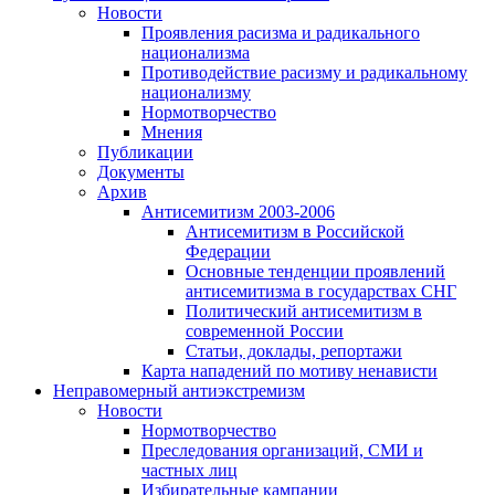
Новости
Проявления расизма и радикального
национализма
Противодействие расизму и радикальному
национализму
Нормотворчество
Мнения
Публикации
Документы
Архив
Антисемитизм 2003-2006
Антисемитизм в Российской
Федерации
Основные тенденции проявлений
антисемитизма в государствах СНГ
Политический антисемитизм в
современной России
Статьи, доклады, репортажи
Карта нападений по мотиву ненависти
Неправомерный антиэкстремизм
Новости
Нормотворчество
Преследования организаций, СМИ и
частных лиц
Избирательные кампании