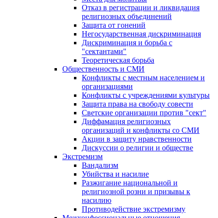
Отказ в регистрации и ликвидация
религиозных объединений
Защита от гонений
Негосударственная дискриминация
Дискриминация и борьба с
"сектантами"
Теоретическая борьба
Общественность и СМИ
Конфликты с местным населением и
организациями
Конфликты с учреждениями культуры
Защита права на свободу совести
Светские организации против "сект"
Диффамация религиозных
организаций и конфликты со СМИ
Акции в защиту нравственности
Дискуссии о религии и обществе
Экстремизм
Вандализм
Убийства и насилие
Разжигание национальной и
религиозной розни и призывы к
насилию
Противодействие экстремизму
Межконфессиональные отношения