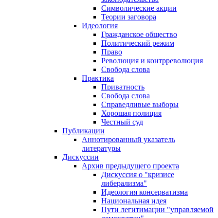
Символические акции
Теории заговора
Идеология
Гражданское общество
Политический режим
Право
Революция и контрреволюция
Свобода слова
Практика
Приватность
Свобода слова
Справедливые выборы
Хорошая полиция
Честный суд
Публикации
Аннотированный указатель
литературы
Дискуссии
Архив предыдущего проекта
Дискуссия о "кризисе
либерализма"
Идеология консерватизма
Национальная идея
Пути легитимации "управляемой