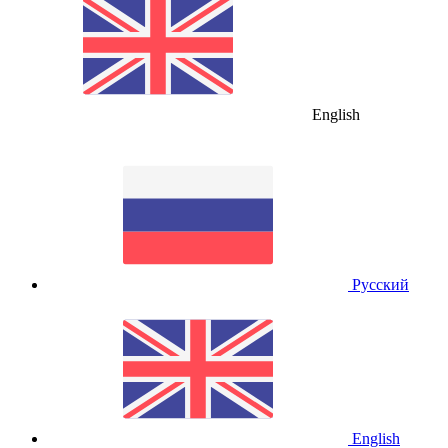
English
Русский
English