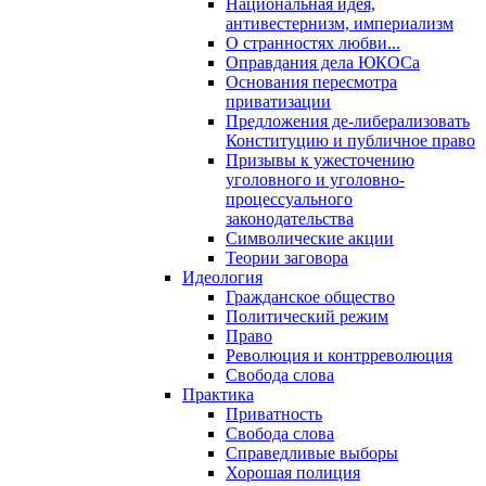
Национальная идея,
антивестернизм, империализм
О странностях любви...
Оправдания дела ЮКОСа
Основания пересмотра
приватизации
Предложения де-либерализовать
Конституцию и публичное право
Призывы к ужесточению
уголовного и уголовно-
процессуального
законодательства
Символические акции
Теории заговора
Идеология
Гражданское общество
Политический режим
Право
Революция и контрреволюция
Свобода слова
Практика
Приватность
Свобода слова
Справедливые выборы
Хорошая полиция