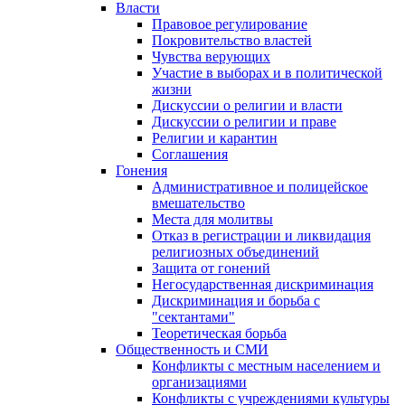
Власти
Правовое регулирование
Покровительство властей
Чувства верующих
Участие в выборах и в политической
жизни
Дискуссии о религии и власти
Дискуссии о религии и праве
Религии и карантин
Соглашения
Гонения
Административное и полицейское
вмешательство
Места для молитвы
Отказ в регистрации и ликвидация
религиозных объединений
Защита от гонений
Негосударственная дискриминация
Дискриминация и борьба с
"сектантами"
Теоретическая борьба
Общественность и СМИ
Конфликты с местным населением и
организациями
Конфликты с учреждениями культуры