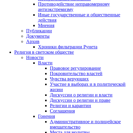
Противодействие неправомерному
антиэкстремизму
Иные государственные и общественные
действия
Мнения
Публикации
Документы
Архив
Хроники фильтрации Рунета
Религия в светском обществе
Новости
Власти
Правовое регулирование
Покровительство властей
Чувства верующих
Участие в выборах и в политической
жизни
Дискуссии о религии и власти
Дискуссии о религии и праве
Религии и карантин
Соглашения
Гонения
Административное и полицейское
вмешательство
Места для молитвы