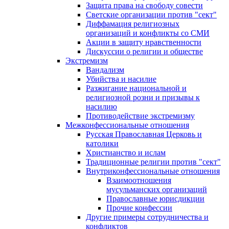
Защита права на свободу совести
Светские организации против "сект"
Диффамация религиозных
организаций и конфликты со СМИ
Акции в защиту нравственности
Дискуссии о религии и обществе
Экстремизм
Вандализм
Убийства и насилие
Разжигание национальной и
религиозной розни и призывы к
насилию
Противодействие экстремизму
Межконфессиональные отношения
Русская Православная Церковь и
католики
Христианство и ислам
Традиционные религии против "сект"
Внутриконфессиональные отношения
Взаимоотношения
мусульманских организаций
Православные юрисдикции
Прочие конфессии
Другие примеры сотрудничества и
конфликтов