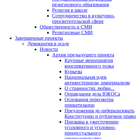
религиозного образования
Религия в школе
Сотрудничество в культурно-
просветительской сфере
Общественность и СМИ
Религиозные СМИ
Завершенные проекты
Демократия в осаде
Новости
Архив предыдущего проекта
Крупные мероприятия
консервативного толка
Курьезы
Национальная идея,
антивестернизм, империализм
О странностях любви...
Оправдания дела ЮКОСа
Основания пересмотра
приватизации
Предложения де-либерализовать
Конституцию и публичное право
Призывы к ужесточению
уголовного и уголовно-
процессуального
законодательства