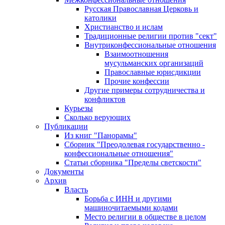
Русская Православная Церковь и
католики
Христианство и ислам
Традиционные религии против "сект"
Внутриконфессиональные отношения
Взаимоотношения
мусульманских организаций
Православные юрисдикции
Прочие конфессии
Другие примеры сотрудничества и
конфликтов
Курьезы
Сколько верующих
Публикации
Из книг "Панорамы"
Сборник "Преодолевая государственно -
конфессиональные отношения"
Статьи сборника "Пределы светскости"
Документы
Архив
Власть
Борьба с ИНН и другими
машиночитаемыми кодами
Место религии в обществе в целом