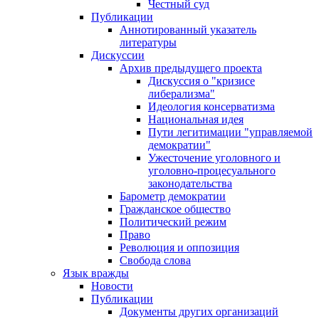
Честный суд
Публикации
Аннотированный указатель
литературы
Дискуссии
Архив предыдущего проекта
Дискуссия о "кризисе
либерализма"
Идеология консерватизма
Национальная идея
Пути легитимации "управляемой
демократии"
Ужесточение уголовного и
уголовно-процесуального
законодательства
Барометр демократии
Гражданское общество
Политический режим
Право
Революция и оппозиция
Свобода слова
Язык вражды
Новости
Публикации
Документы других организаций