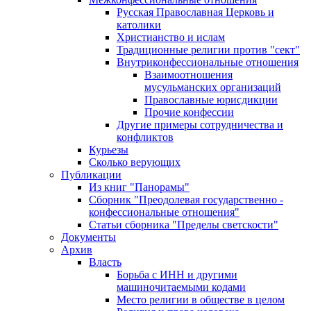
Русская Православная Церковь и
католики
Христианство и ислам
Традиционные религии против "сект"
Внутриконфессиональные отношения
Взаимоотношения
мусульманских организаций
Православные юрисдикции
Прочие конфессии
Другие примеры сотрудничества и
конфликтов
Курьезы
Сколько верующих
Публикации
Из книг "Панорамы"
Сборник "Преодолевая государственно -
конфессиональные отношения"
Статьи сборника "Пределы светскости"
Документы
Архив
Власть
Борьба с ИНН и другими
машиночитаемыми кодами
Место религии в обществе в целом