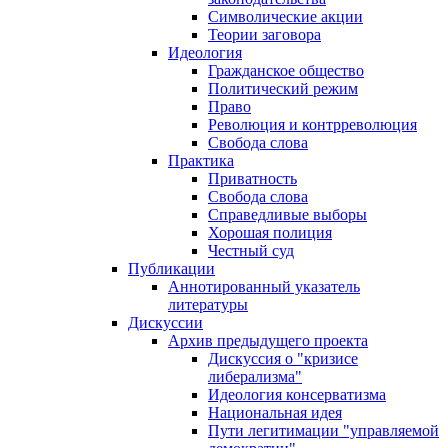
Символические акции
Теории заговора
Идеология
Гражданское общество
Политический режим
Право
Революция и контрреволюция
Свобода слова
Практика
Приватность
Свобода слова
Справедливые выборы
Хорошая полиция
Честный суд
Публикации
Аннотированный указатель
литературы
Дискуссии
Архив предыдущего проекта
Дискуссия о "кризисе
либерализма"
Идеология консерватизма
Национальная идея
Пути легитимации "управляемой