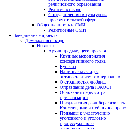
религиозного образования
Религия в школе
Сотрудничество в культурно-
просветительской сфере
Общественность и СМИ
Религиозные СМИ
Завершенные проекты
Демократия в осаде
Новости
Архив предыдущего проекта
Крупные мероприятия
консервативного толка
Курьезы
Национальная идея,
антивестернизм, империализм
О странностях любви...
Оправдания дела ЮКОСа
Основания пересмотра
приватизации
Предложения де-либерализовать
Конституцию и публичное право
Призывы к ужесточению
уголовного и уголовно-
процессуального
законодательства