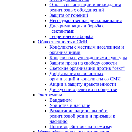
Отказ в регистрации и ликвидация
религиозных объединений
Защита от гонений
Негосударственная дискриминация
Дискриминация и борьба с
"сектантами"
Теоретическая борьба
Общественность и СМИ
Конфликты с местным населением и
организациями
Конфликты с учреждениями культуры
Защита права на свободу совести
Светские организации против "сект"
Диффамация религиозных
организаций и конфликты со СМИ
Акции в защиту нравственности
Дискуссии о религии и обществе
Экстремизм
Вандализм
Убийства и насилие
Разжигание национальной и
религиозной розни и призывы к
насилию
Противодействие экстремизму
Межконфессиональные отношения