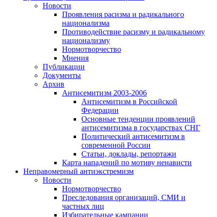
Новости
Проявления расизма и радикального
национализма
Противодействие расизму и радикальному
национализму
Нормотворчество
Мнения
Публикации
Документы
Архив
Антисемитизм 2003-2006
Антисемитизм в Российской
Федерации
Основные тенденции проявлений
антисемитизма в государствах СНГ
Политический антисемитизм в
современной России
Статьи, доклады, репортажи
Карта нападений по мотиву ненависти
Неправомерный антиэкстремизм
Новости
Нормотворчество
Преследования организаций, СМИ и
частных лиц
Избирательные кампании