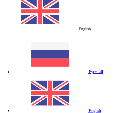
English
Русский
English