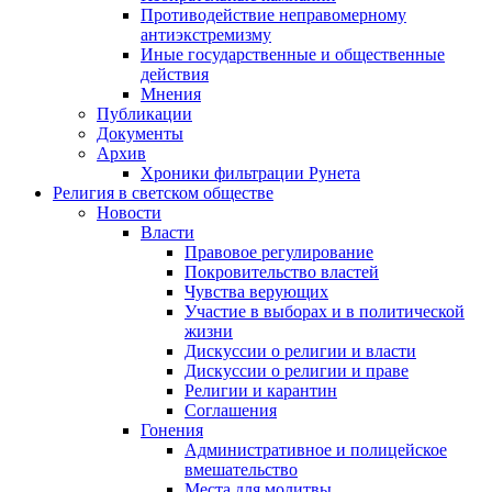
Противодействие неправомерному
антиэкстремизму
Иные государственные и общественные
действия
Мнения
Публикации
Документы
Архив
Хроники фильтрации Рунета
Религия в светском обществе
Новости
Власти
Правовое регулирование
Покровительство властей
Чувства верующих
Участие в выборах и в политической
жизни
Дискуссии о религии и власти
Дискуссии о религии и праве
Религии и карантин
Соглашения
Гонения
Административное и полицейское
вмешательство
Места для молитвы