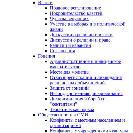
Власти
Правовое регулирование
Покровительство властей
Чувства верующих
Участие в выборах и в политической
жизни
Дискуссии о религии и власти
Дискуссии о религии и праве
Религии и карантин
Соглашения
Гонения
Административное и полицейское
вмешательство
Места для молитвы
Отказ в регистрации и ликвидация
религиозных объединений
Защита от гонений
Негосударственная дискриминация
Дискриминация и борьба с
"сектантами"
Теоретическая борьба
Общественность и СМИ
Конфликты с местным населением и
организациями
Конфликты с учреждениями культуры