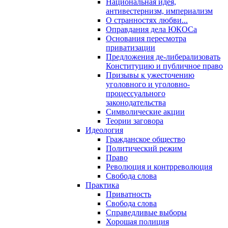
Национальная идея,
антивестернизм, империализм
О странностях любви...
Оправдания дела ЮКОСа
Основания пересмотра
приватизации
Предложения де-либерализовать
Конституцию и публичное право
Призывы к ужесточению
уголовного и уголовно-
процессуального
законодательства
Символические акции
Теории заговора
Идеология
Гражданское общество
Политический режим
Право
Революция и контрреволюция
Свобода слова
Практика
Приватность
Свобода слова
Справедливые выборы
Хорошая полиция