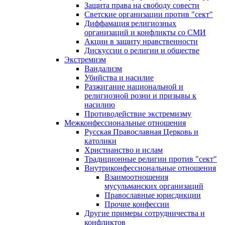
Защита права на свободу совести
Светские организации против "сект"
Диффамация религиозных
организаций и конфликты со СМИ
Акции в защиту нравственности
Дискуссии о религии и обществе
Экстремизм
Вандализм
Убийства и насилие
Разжигание национальной и
религиозной розни и призывы к
насилию
Противодействие экстремизму
Межконфессиональные отношения
Русская Православная Церковь и
католики
Христианство и ислам
Традиционные религии против "сект"
Внутриконфессиональные отношения
Взаимоотношения
мусульманских организаций
Православные юрисдикции
Прочие конфессии
Другие примеры сотрудничества и
конфликтов