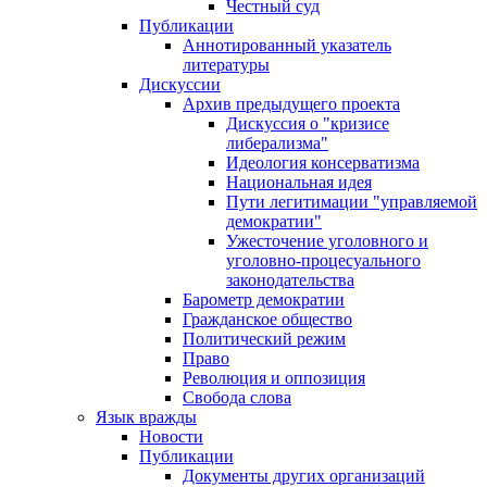
Честный суд
Публикации
Аннотированный указатель
литературы
Дискуссии
Архив предыдущего проекта
Дискуссия о "кризисе
либерализма"
Идеология консерватизма
Национальная идея
Пути легитимации "управляемой
демократии"
Ужесточение уголовного и
уголовно-процесуального
законодательства
Барометр демократии
Гражданское общество
Политический режим
Право
Революция и оппозиция
Свобода слова
Язык вражды
Новости
Публикации
Документы других организаций