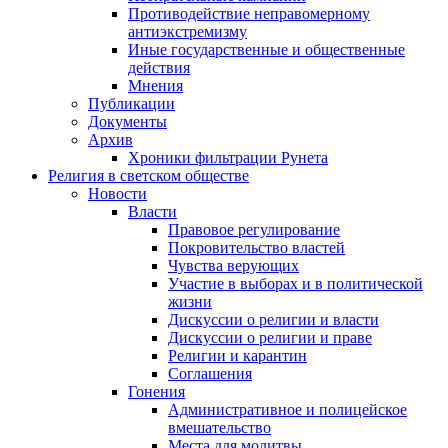
Противодействие неправомерному
антиэкстремизму
Иные государственные и общественные
действия
Мнения
Публикации
Документы
Архив
Хроники фильтрации Рунета
Религия в светском обществе
Новости
Власти
Правовое регулирование
Покровительство властей
Чувства верующих
Участие в выборах и в политической
жизни
Дискуссии о религии и власти
Дискуссии о религии и праве
Религии и карантин
Соглашения
Гонения
Административное и полицейское
вмешательство
Места для молитвы