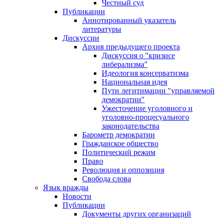
Честный суд
Публикации
Аннотированный указатель
литературы
Дискуссии
Архив предыдущего проекта
Дискуссия о "кризисе
либерализма"
Идеология консерватизма
Национальная идея
Пути легитимации "управляемой
демократии"
Ужесточение уголовного и
уголовно-процесуального
законодательства
Барометр демократии
Гражданское общество
Политический режим
Право
Революция и оппозиция
Свобода слова
Язык вражды
Новости
Публикации
Документы других организаций