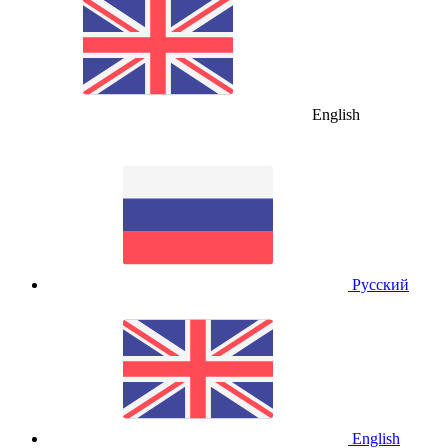
English
Русский
English