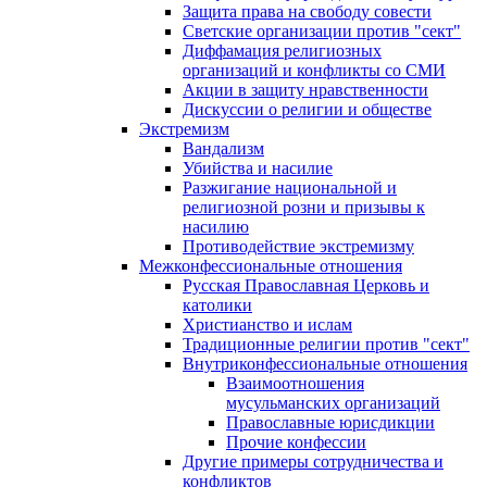
Защита права на свободу совести
Светские организации против "сект"
Диффамация религиозных
организаций и конфликты со СМИ
Акции в защиту нравственности
Дискуссии о религии и обществе
Экстремизм
Вандализм
Убийства и насилие
Разжигание национальной и
религиозной розни и призывы к
насилию
Противодействие экстремизму
Межконфессиональные отношения
Русская Православная Церковь и
католики
Христианство и ислам
Традиционные религии против "сект"
Внутриконфессиональные отношения
Взаимоотношения
мусульманских организаций
Православные юрисдикции
Прочие конфессии
Другие примеры сотрудничества и
конфликтов