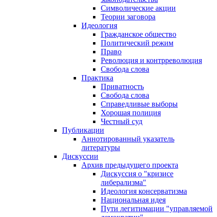
Символические акции
Теории заговора
Идеология
Гражданское общество
Политический режим
Право
Революция и контрреволюция
Свобода слова
Практика
Приватность
Свобода слова
Справедливые выборы
Хорошая полиция
Честный суд
Публикации
Аннотированный указатель
литературы
Дискуссии
Архив предыдущего проекта
Дискуссия о "кризисе
либерализма"
Идеология консерватизма
Национальная идея
Пути легитимации "управляемой