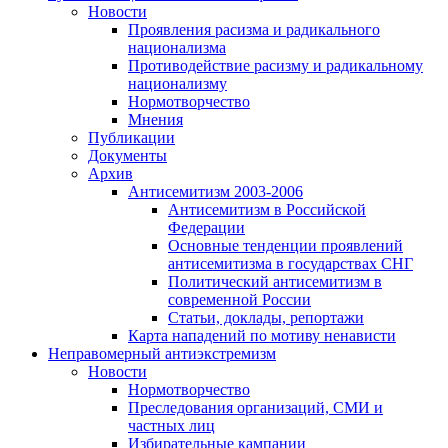
Новости
Проявления расизма и радикального
национализма
Противодействие расизму и радикальному
национализму
Нормотворчество
Мнения
Публикации
Документы
Архив
Антисемитизм 2003-2006
Антисемитизм в Российской
Федерации
Основные тенденции проявлений
антисемитизма в государствах СНГ
Политический антисемитизм в
современной России
Статьи, доклады, репортажи
Карта нападений по мотиву ненависти
Неправомерный антиэкстремизм
Новости
Нормотворчество
Преследования организаций, СМИ и
частных лиц
Избирательные кампании