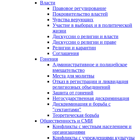
Власти
Правовое регулирование
Покровительство властей
Чувства верующих
Участие в выборах и в политической
жизни
Дискуссии о религии и власти
Дискуссии о религии и праве
Религии и карантин
Соглашения
Гонения
Административное и полицейское
вмешательство
Места для молитвы
Отказ в регистрации и ликвидация
религиозных объединений
Защита от гонений
Негосударственная дискриминация
Дискриминация и борьба с
"сектантами"
Теоретическая борьба
Общественность и СМИ
Конфликты с местным населением и
организациями
Конфликты с учреждениями культуры