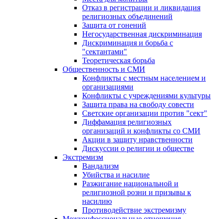
Отказ в регистрации и ликвидация
религиозных объединений
Защита от гонений
Негосударственная дискриминация
Дискриминация и борьба с
"сектантами"
Теоретическая борьба
Общественность и СМИ
Конфликты с местным населением и
организациями
Конфликты с учреждениями культуры
Защита права на свободу совести
Светские организации против "сект"
Диффамация религиозных
организаций и конфликты со СМИ
Акции в защиту нравственности
Дискуссии о религии и обществе
Экстремизм
Вандализм
Убийства и насилие
Разжигание национальной и
религиозной розни и призывы к
насилию
Противодействие экстремизму
Межконфессиональные отношения