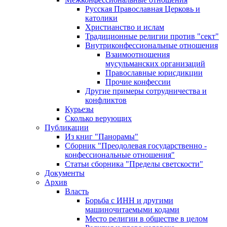
Русская Православная Церковь и
католики
Христианство и ислам
Традиционные религии против "сект"
Внутриконфессиональные отношения
Взаимоотношения
мусульманских организаций
Православные юрисдикции
Прочие конфессии
Другие примеры сотрудничества и
конфликтов
Курьезы
Сколько верующих
Публикации
Из книг "Панорамы"
Сборник "Преодолевая государственно -
конфессиональные отношения"
Статьи сборника "Пределы светскости"
Документы
Архив
Власть
Борьба с ИНН и другими
машиночитаемыми кодами
Место религии в обществе в целом