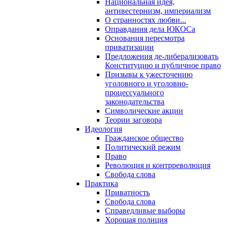
Национальная идея,
антивестернизм, империализм
О странностях любви...
Оправдания дела ЮКОСа
Основания пересмотра
приватизации
Предложения де-либерализовать
Конституцию и публичное право
Призывы к ужесточению
уголовного и уголовно-
процессуального
законодательства
Символические акции
Теории заговора
Идеология
Гражданское общество
Политический режим
Право
Революция и контрреволюция
Свобода слова
Практика
Приватность
Свобода слова
Справедливые выборы
Хорошая полиция