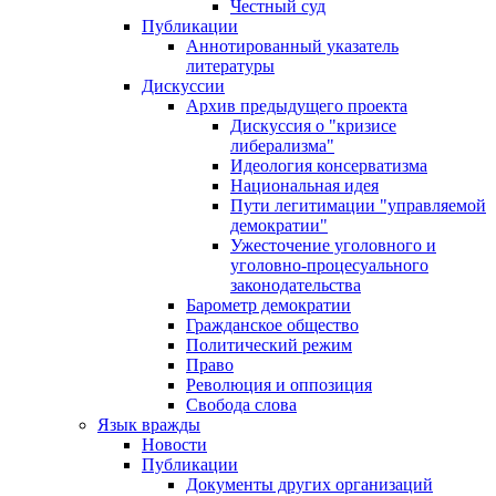
Честный суд
Публикации
Аннотированный указатель
литературы
Дискуссии
Архив предыдущего проекта
Дискуссия о "кризисе
либерализма"
Идеология консерватизма
Национальная идея
Пути легитимации "управляемой
демократии"
Ужесточение уголовного и
уголовно-процесуального
законодательства
Барометр демократии
Гражданское общество
Политический режим
Право
Революция и оппозиция
Свобода слова
Язык вражды
Новости
Публикации
Документы других организаций