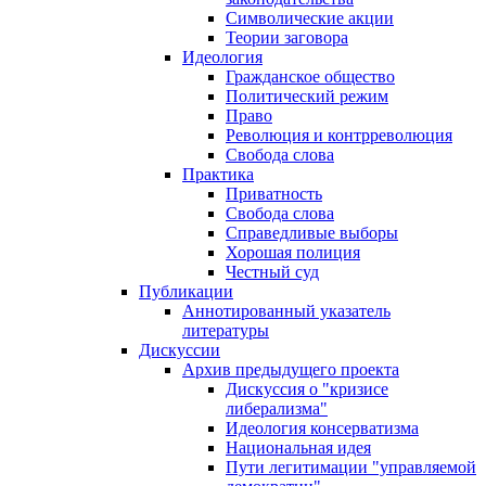
Символические акции
Теории заговора
Идеология
Гражданское общество
Политический режим
Право
Революция и контрреволюция
Свобода слова
Практика
Приватность
Свобода слова
Справедливые выборы
Хорошая полиция
Честный суд
Публикации
Аннотированный указатель
литературы
Дискуссии
Архив предыдущего проекта
Дискуссия о "кризисе
либерализма"
Идеология консерватизма
Национальная идея
Пути легитимации "управляемой