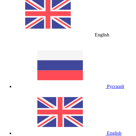
English
Русский
English