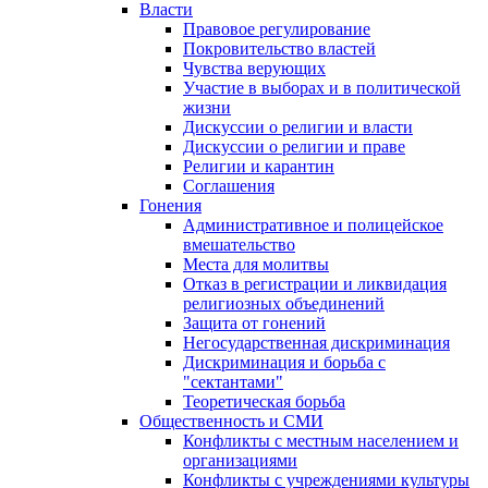
Власти
Правовое регулирование
Покровительство властей
Чувства верующих
Участие в выборах и в политической
жизни
Дискуссии о религии и власти
Дискуссии о религии и праве
Религии и карантин
Соглашения
Гонения
Административное и полицейское
вмешательство
Места для молитвы
Отказ в регистрации и ликвидация
религиозных объединений
Защита от гонений
Негосударственная дискриминация
Дискриминация и борьба с
"сектантами"
Теоретическая борьба
Общественность и СМИ
Конфликты с местным населением и
организациями
Конфликты с учреждениями культуры