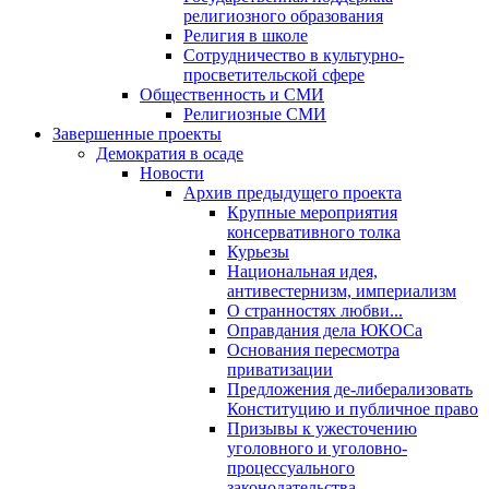
религиозного образования
Религия в школе
Сотрудничество в культурно-
просветительской сфере
Общественность и СМИ
Религиозные СМИ
Завершенные проекты
Демократия в осаде
Новости
Архив предыдущего проекта
Крупные мероприятия
консервативного толка
Курьезы
Национальная идея,
антивестернизм, империализм
О странностях любви...
Оправдания дела ЮКОСа
Основания пересмотра
приватизации
Предложения де-либерализовать
Конституцию и публичное право
Призывы к ужесточению
уголовного и уголовно-
процессуального
законодательства