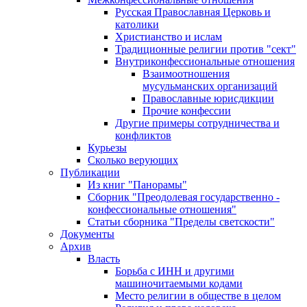
Русская Православная Церковь и
католики
Христианство и ислам
Традиционные религии против "сект"
Внутриконфессиональные отношения
Взаимоотношения
мусульманских организаций
Православные юрисдикции
Прочие конфессии
Другие примеры сотрудничества и
конфликтов
Курьезы
Сколько верующих
Публикации
Из книг "Панорамы"
Сборник "Преодолевая государственно -
конфессиональные отношения"
Статьи сборника "Пределы светскости"
Документы
Архив
Власть
Борьба с ИНН и другими
машиночитаемыми кодами
Место религии в обществе в целом