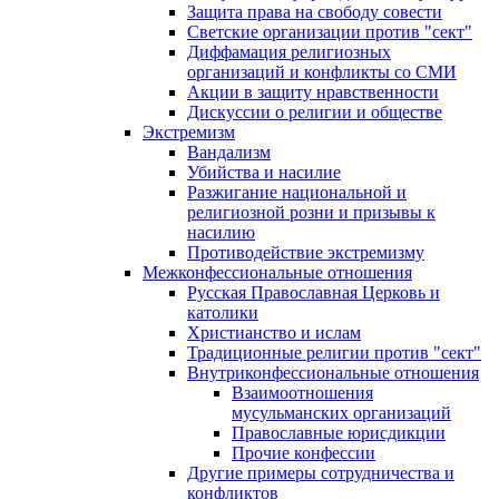
Защита права на свободу совести
Светские организации против "сект"
Диффамация религиозных
организаций и конфликты со СМИ
Акции в защиту нравственности
Дискуссии о религии и обществе
Экстремизм
Вандализм
Убийства и насилие
Разжигание национальной и
религиозной розни и призывы к
насилию
Противодействие экстремизму
Межконфессиональные отношения
Русская Православная Церковь и
католики
Христианство и ислам
Традиционные религии против "сект"
Внутриконфессиональные отношения
Взаимоотношения
мусульманских организаций
Православные юрисдикции
Прочие конфессии
Другие примеры сотрудничества и
конфликтов