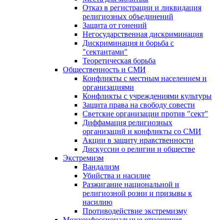
Отказ в регистрации и ликвидация
религиозных объединений
Защита от гонений
Негосударственная дискриминация
Дискриминация и борьба с
"сектантами"
Теоретическая борьба
Общественность и СМИ
Конфликты с местным населением и
организациями
Конфликты с учреждениями культуры
Защита права на свободу совести
Светские организации против "сект"
Диффамация религиозных
организаций и конфликты со СМИ
Акции в защиту нравственности
Дискуссии о религии и обществе
Экстремизм
Вандализм
Убийства и насилие
Разжигание национальной и
религиозной розни и призывы к
насилию
Противодействие экстремизму
Межконфессиональные отношения