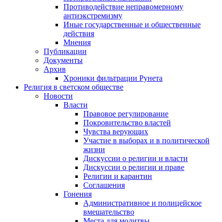
Противодействие неправомерному
антиэкстремизму
Иные государственные и общественные
действия
Мнения
Публикации
Документы
Архив
Хроники фильтрации Рунета
Религия в светском обществе
Новости
Власти
Правовое регулирование
Покровительство властей
Чувства верующих
Участие в выборах и в политической
жизни
Дискуссии о религии и власти
Дискуссии о религии и праве
Религии и карантин
Соглашения
Гонения
Административное и полицейское
вмешательство
Места для молитвы