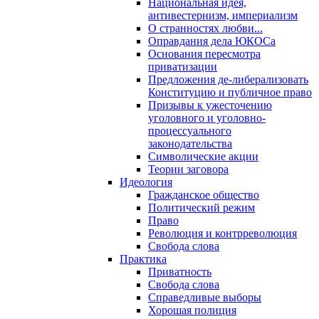
Национальная идея,
антивестернизм, империализм
О странностях любви...
Оправдания дела ЮКОСа
Основания пересмотра
приватизации
Предложения де-либерализовать
Конституцию и публичное право
Призывы к ужесточению
уголовного и уголовно-
процессуального
законодательства
Символические акции
Теории заговора
Идеология
Гражданское общество
Политический режим
Право
Революция и контрреволюция
Свобода слова
Практика
Приватность
Свобода слова
Справедливые выборы
Хорошая полиция