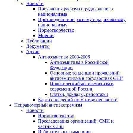
Новости
Проявления расизма и радикального
национализма
Противодействие расизму и радикальному
национализму
Нормотворчество
Мнения
Публикации
Документы
Архив
Антисемитизм 2003-2006
Антисемитизм в Российской
Федерации
Основные тенденции проявлений
антисемитизма в государствах СНГ
Политический антисемитизм в
современной России
Статьи, доклады, репортажи
Карта нападений по мотиву ненависти
Неправомерный антиэкстремизм
Новости
Нормотворчество
Преследования организаций, СМИ и
частных лиц
Избирательные кампании