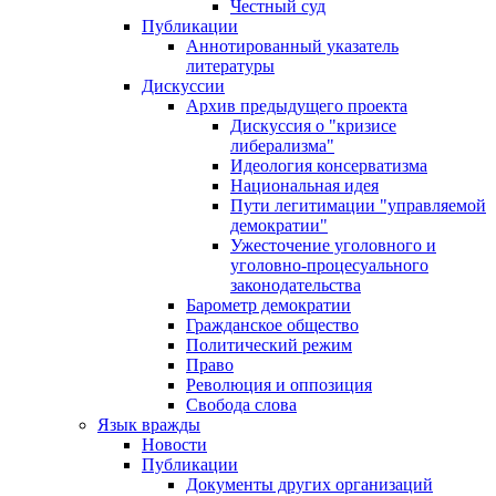
Честный суд
Публикации
Аннотированный указатель
литературы
Дискуссии
Архив предыдущего проекта
Дискуссия о "кризисе
либерализма"
Идеология консерватизма
Национальная идея
Пути легитимации "управляемой
демократии"
Ужесточение уголовного и
уголовно-процесуального
законодательства
Барометр демократии
Гражданское общество
Политический режим
Право
Революция и оппозиция
Свобода слова
Язык вражды
Новости
Публикации
Документы других организаций