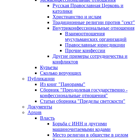
Русская Православная Церковь и
католики
Христианство и ислам
Традиционные религии против "сект"
Внутриконфессиональные отношения
Взаимоотношения
мусульманских организаций
Православные юрисдикции
Прочие конфессии
Другие примеры сотрудничества и
конфликтов
Курьезы
Сколько верующих
Публикации
Из книг "Панорамы"
Сборник "Преодолевая государственно -
конфессиональные отношения"
Статьи сборника "Пределы светскости"
Документы
Архив
Власть
Борьба с ИНН и другими
машиночитаемыми кодами
Место религии в обществе в целом