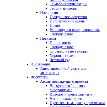
Символические акции
Теории заговора
Идеология
Гражданское общество
Политический режим
Право
Революция и контрреволюция
Свобода слова
Практика
Приватность
Свобода слова
Справедливые выборы
Хорошая полиция
Честный суд
Публикации
Аннотированный указатель
литературы
Дискуссии
Архив предыдущего проекта
Дискуссия о "кризисе
либерализма"
Идеология консерватизма
Национальная идея
Пути легитимации "управляемой