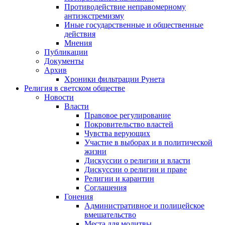
Противодействие неправомерному
антиэкстремизму
Иные государственные и общественные
действия
Мнения
Публикации
Документы
Архив
Хроники фильтрации Рунета
Религия в светском обществе
Новости
Власти
Правовое регулирование
Покровительство властей
Чувства верующих
Участие в выборах и в политической
жизни
Дискуссии о религии и власти
Дискуссии о религии и праве
Религии и карантин
Соглашения
Гонения
Административное и полицейское
вмешательство
Места для молитвы