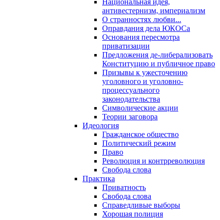
Национальная идея,
антивестернизм, империализм
О странностях любви...
Оправдания дела ЮКОСа
Основания пересмотра
приватизации
Предложения де-либерализовать
Конституцию и публичное право
Призывы к ужесточению
уголовного и уголовно-
процессуального
законодательства
Символические акции
Теории заговора
Идеология
Гражданское общество
Политический режим
Право
Революция и контрреволюция
Свобода слова
Практика
Приватность
Свобода слова
Справедливые выборы
Хорошая полиция