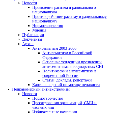
Новости
Проявления расизма и радикального
национализма
Противодействие расизму и радикальному
национализму
Нормотворчество
Мнения
Публикации
Документы
Архив
Антисемитизм 2003-2006
Антисемитизм в Российской
Федерации
Основные тенденции проявлений
антисемитизма в государствах СНГ
Политический антисемитизм в
современной России
Статьи, доклады, репортажи
Карта нападений по мотиву ненависти
Неправомерный антиэкстремизм
Новости
Нормотворчество
Преследования организаций, СМИ и
частных лиц
Избирательные кампании