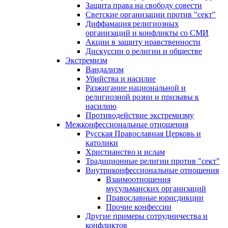
Защита права на свободу совести
Светские организации против "сект"
Диффамация религиозных
организаций и конфликты со СМИ
Акции в защиту нравственности
Дискуссии о религии и обществе
Экстремизм
Вандализм
Убийства и насилие
Разжигание национальной и
религиозной розни и призывы к
насилию
Противодействие экстремизму
Межконфессиональные отношения
Русская Православная Церковь и
католики
Христианство и ислам
Традиционные религии против "сект"
Внутриконфессиональные отношения
Взаимоотношения
мусульманских организаций
Православные юрисдикции
Прочие конфессии
Другие примеры сотрудничества и
конфликтов