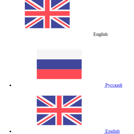
English
Русский
English