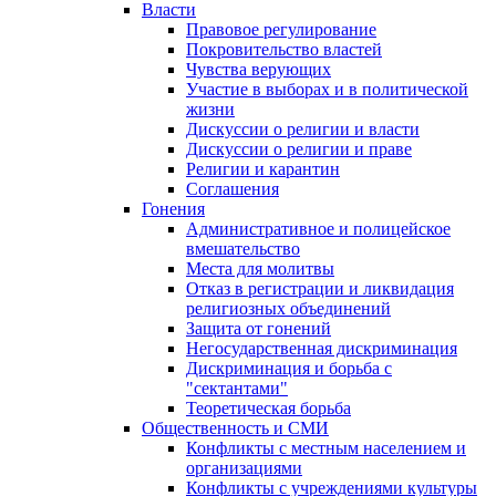
Власти
Правовое регулирование
Покровительство властей
Чувства верующих
Участие в выборах и в политической
жизни
Дискуссии о религии и власти
Дискуссии о религии и праве
Религии и карантин
Соглашения
Гонения
Административное и полицейское
вмешательство
Места для молитвы
Отказ в регистрации и ликвидация
религиозных объединений
Защита от гонений
Негосударственная дискриминация
Дискриминация и борьба с
"сектантами"
Теоретическая борьба
Общественность и СМИ
Конфликты с местным населением и
организациями
Конфликты с учреждениями культуры