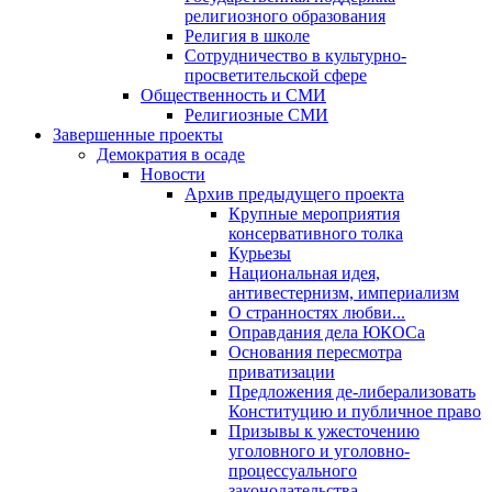
религиозного образования
Религия в школе
Сотрудничество в культурно-
просветительской сфере
Общественность и СМИ
Религиозные СМИ
Завершенные проекты
Демократия в осаде
Новости
Архив предыдущего проекта
Крупные мероприятия
консервативного толка
Курьезы
Национальная идея,
антивестернизм, империализм
О странностях любви...
Оправдания дела ЮКОСа
Основания пересмотра
приватизации
Предложения де-либерализовать
Конституцию и публичное право
Призывы к ужесточению
уголовного и уголовно-
процессуального
законодательства