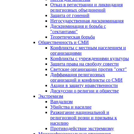
Отказ в регистрации и ликвидация
религиозных объединений
Защита от гонений
Негосударственная дискриминация
Дискриминация и борьба с
"сектантами"
Теоретическая борьба
Общественность и СМИ
Конфликты с местным населением и
организациями
Конфликты с учреждениями культуры
Защита права на свободу совести
Светские организации против "сект"
Диффамация религиозных
организаций и конфликты со СМИ
Акции в защиту нравственности
Дискуссии о религии и обществе
Экстремизм
Вандализм
Убийства и насилие
Разжигание национальной и
религиозной розни и призывы к
насилию
Противодействие экстремизму
Межконфессиональные отношения