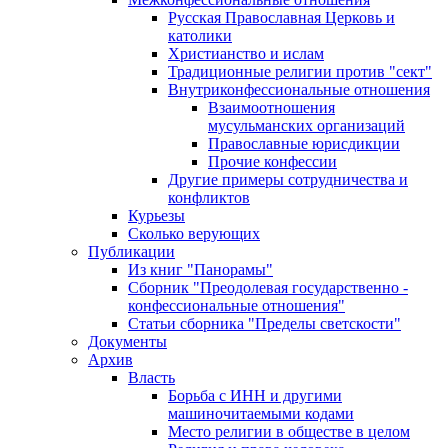
Русская Православная Церковь и
католики
Христианство и ислам
Традиционные религии против "сект"
Внутриконфессиональные отношения
Взаимоотношения
мусульманских организаций
Православные юрисдикции
Прочие конфессии
Другие примеры сотрудничества и
конфликтов
Курьезы
Сколько верующих
Публикации
Из книг "Панорамы"
Сборник "Преодолевая государственно -
конфессиональные отношения"
Статьи сборника "Пределы светскости"
Документы
Архив
Власть
Борьба с ИНН и другими
машиночитаемыми кодами
Место религии в обществе в целом