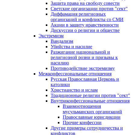
Защита права на свободу совести
Светские организации против "сект"
Диффамация религиозных
организаций и конфликты со СМИ
Акции в защиту нравственности
Дискуссии о религии и обществе
Экстремизм
Вандализм
Убийства и насилие
Разжигание национальной и
религиозной розни и призывы к
насилию
Противодействие экстремизму
Межконфессиональные отношения
Русская Православная Церковь и
католики
Христианство и ислам
Традиционные религии против "сект"
Внутриконфессиональные отношения
Взаимоотношения
мусульманских организаций
Православные юрисдикции
Прочие конфессии
Другие примеры сотрудничества и
конфликтов