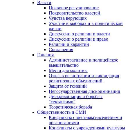
Власти
Правовое регулирование
Покровительство властей
Чувства верующих
Участие в выборах и в политической
жизни
Дискуссии о религии и власти
Дискуссии о религии и праве
Религии и карантин
Соглашения
Гонения
Административное и полицейское
вмешательство
Места для молитвы
Отказ в регистрации и ликвидация
религиозных объединений
Защита от гонений
Негосударственная дискриминация
Дискриминация и борьба с
"сектантами"
Теоретическая борьба
Общественность и СМИ
Конфликты с местным населением и
организациями
Конфликты с учреждениями культуры