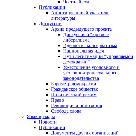
Честный суд
Публикации
Аннотированный указатель
литературы
Дискуссии
Архив предыдущего проекта
Дискуссия о "кризисе
либерализма"
Идеология консерватизма
Национальная идея
Пути легитимации "управляемой
демократии"
Ужесточение уголовного и
уголовно-процесуального
законодательства
Барометр демократии
Гражданское общество
Политический режим
Право
Революция и оппозиция
Свобода слова
Язык вражды
Новости
Публикации
Документы других организаций