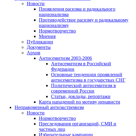
Новости
Проявления расизма и радикального
национализма
Противодействие расизму и радикальному
национализму
Нормотворчество
Мнения
Публикации
Документы
Архив
Антисемитизм 2003-2006
Антисемитизм в Российской
Федерации
Основные тенденции проявлений
антисемитизма в государствах СНГ
Политический антисемитизм в
современной России
Статьи, доклады, репортажи
Карта нападений по мотиву ненависти
Неправомерный антиэкстремизм
Новости
Нормотворчество
Преследования организаций, СМИ и
частных лиц
Избирательные кампании