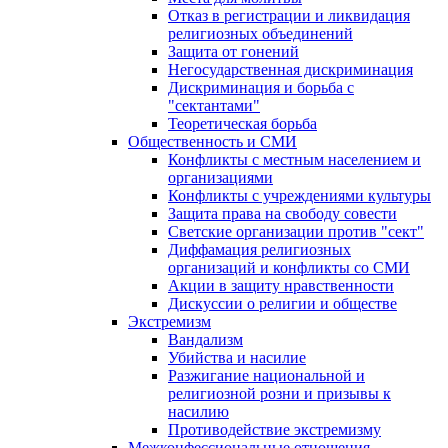
Отказ в регистрации и ликвидация
религиозных объединений
Защита от гонений
Негосударственная дискриминация
Дискриминация и борьба с
"сектантами"
Теоретическая борьба
Общественность и СМИ
Конфликты с местным населением и
организациями
Конфликты с учреждениями культуры
Защита права на свободу совести
Светские организации против "сект"
Диффамация религиозных
организаций и конфликты со СМИ
Акции в защиту нравственности
Дискуссии о религии и обществе
Экстремизм
Вандализм
Убийства и насилие
Разжигание национальной и
религиозной розни и призывы к
насилию
Противодействие экстремизму
Межконфессиональные отношения