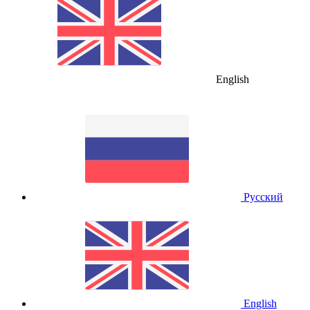
English
Русский
English