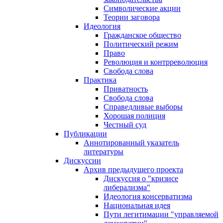
Символические акции
Теории заговора
Идеология
Гражданское общество
Политический режим
Право
Революция и контрреволюция
Свобода слова
Практика
Приватность
Свобода слова
Справедливые выборы
Хорошая полиция
Честный суд
Публикации
Аннотированный указатель
литературы
Дискуссии
Архив предыдущего проекта
Дискуссия о "кризисе
либерализма"
Идеология консерватизма
Национальная идея
Пути легитимации "управляемой