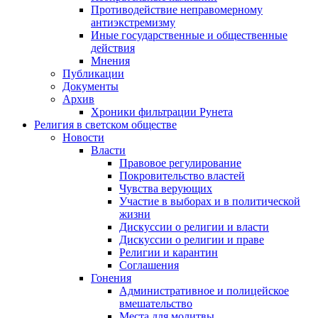
Противодействие неправомерному
антиэкстремизму
Иные государственные и общественные
действия
Мнения
Публикации
Документы
Архив
Хроники фильтрации Рунета
Религия в светском обществе
Новости
Власти
Правовое регулирование
Покровительство властей
Чувства верующих
Участие в выборах и в политической
жизни
Дискуссии о религии и власти
Дискуссии о религии и праве
Религии и карантин
Соглашения
Гонения
Административное и полицейское
вмешательство
Места для молитвы