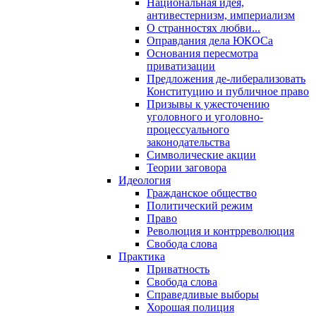
Национальная идея,
антивестернизм, империализм
О странностях любви...
Оправдания дела ЮКОСа
Основания пересмотра
приватизации
Предложения де-либерализовать
Конституцию и публичное право
Призывы к ужесточению
уголовного и уголовно-
процессуального
законодательства
Символические акции
Теории заговора
Идеология
Гражданское общество
Политический режим
Право
Революция и контрреволюция
Свобода слова
Практика
Приватность
Свобода слова
Справедливые выборы
Хорошая полиция