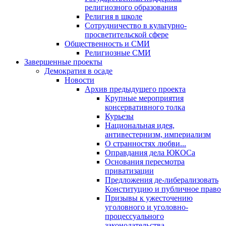
религиозного образования
Религия в школе
Сотрудничество в культурно-
просветительской сфере
Общественность и СМИ
Религиозные СМИ
Завершенные проекты
Демократия в осаде
Новости
Архив предыдущего проекта
Крупные мероприятия
консервативного толка
Курьезы
Национальная идея,
антивестернизм, империализм
О странностях любви...
Оправдания дела ЮКОСа
Основания пересмотра
приватизации
Предложения де-либерализовать
Конституцию и публичное право
Призывы к ужесточению
уголовного и уголовно-
процессуального
законодательства