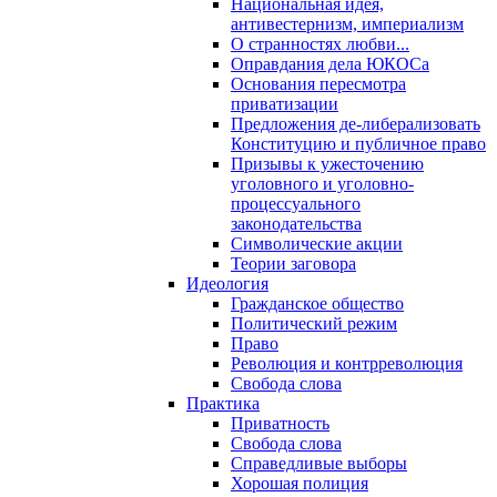
Национальная идея,
антивестернизм, империализм
О странностях любви...
Оправдания дела ЮКОСа
Основания пересмотра
приватизации
Предложения де-либерализовать
Конституцию и публичное право
Призывы к ужесточению
уголовного и уголовно-
процессуального
законодательства
Символические акции
Теории заговора
Идеология
Гражданское общество
Политический режим
Право
Революция и контрреволюция
Свобода слова
Практика
Приватность
Свобода слова
Справедливые выборы
Хорошая полиция