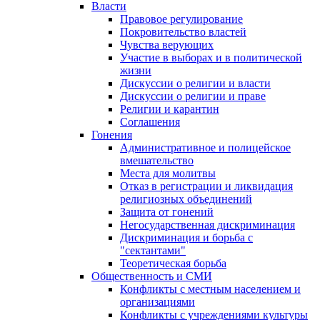
Власти
Правовое регулирование
Покровительство властей
Чувства верующих
Участие в выборах и в политической
жизни
Дискуссии о религии и власти
Дискуссии о религии и праве
Религии и карантин
Соглашения
Гонения
Административное и полицейское
вмешательство
Места для молитвы
Отказ в регистрации и ликвидация
религиозных объединений
Защита от гонений
Негосударственная дискриминация
Дискриминация и борьба с
"сектантами"
Теоретическая борьба
Общественность и СМИ
Конфликты с местным населением и
организациями
Конфликты с учреждениями культуры