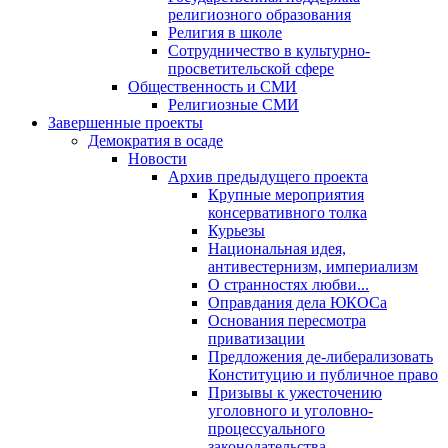
религиозного образования
Религия в школе
Сотрудничество в культурно-
просветительской сфере
Общественность и СМИ
Религиозные СМИ
Завершенные проекты
Демократия в осаде
Новости
Архив предыдущего проекта
Крупные мероприятия
консервативного толка
Курьезы
Национальная идея,
антивестернизм, империализм
О странностях любви...
Оправдания дела ЮКОСа
Основания пересмотра
приватизации
Предложения де-либерализовать
Конституцию и публичное право
Призывы к ужесточению
уголовного и уголовно-
процессуального
законодательства