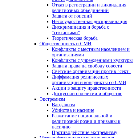
Отказ в регистрации и ликвидация
религиозных объединений
Защита от гонений
Негосударственная дискриминация
Дискриминация и борьба с
"сектантами"
Теоретическая борьба
Общественность и СМИ
Конфликты с местным населением и
организациями
Конфликты с учреждениями культуры
Защита права на свободу совести
Светские организации против "сект"
Диффамация религиозных
организаций и конфликты со СМИ
Акции в защиту нравственности
Дискуссии о религии и обществе
Экстремизм
Вандализм
Убийства и насилие
Разжигание национальной и
религиозной розни и призывы к
насилию
Противодействие экстремизму
Межконфессиональные отношения