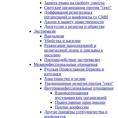
Защита права на свободу совести
Светские организации против "сект"
Диффамация религиозных
организаций и конфликты со СМИ
Акции в защиту нравственности
Дискуссии о религии и обществе
Экстремизм
Вандализм
Убийства и насилие
Разжигание национальной и
религиозной розни и призывы к
насилию
Противодействие экстремизму
Межконфессиональные отношения
Русская Православная Церковь и
католики
Христианство и ислам
Традиционные религии против "сект"
Внутриконфессиональные отношения
Взаимоотношения
мусульманских организаций
Православные юрисдикции
Прочие конфессии
Другие примеры сотрудничества и
конфликтов