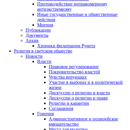
Противодействие неправомерному
антиэкстремизму
Иные государственные и общественные
действия
Мнения
Публикации
Документы
Архив
Хроники фильтрации Рунета
Религия в светском обществе
Новости
Власти
Правовое регулирование
Покровительство властей
Чувства верующих
Участие в выборах и в политической
жизни
Дискуссии о религии и власти
Дискуссии о религии и праве
Религии и карантин
Соглашения
Гонения
Административное и полицейское
вмешательство
Места для молитвы