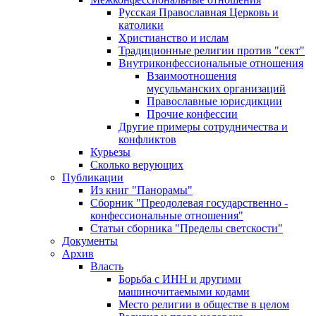
Русская Православная Церковь и
католики
Христианство и ислам
Традиционные религии против "сект"
Внутриконфессиональные отношения
Взаимоотношения
мусульманских организаций
Православные юрисдикции
Прочие конфессии
Другие примеры сотрудничества и
конфликтов
Курьезы
Сколько верующих
Публикации
Из книг "Панорамы"
Сборник "Преодолевая государственно -
конфессиональные отношения"
Статьи сборника "Пределы светскости"
Документы
Архив
Власть
Борьба с ИНН и другими
машиночитаемыми кодами
Место религии в обществе в целом