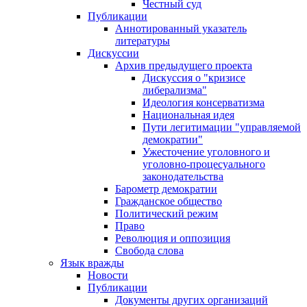
Честный суд
Публикации
Аннотированный указатель
литературы
Дискуссии
Архив предыдущего проекта
Дискуссия о "кризисе
либерализма"
Идеология консерватизма
Национальная идея
Пути легитимации "управляемой
демократии"
Ужесточение уголовного и
уголовно-процесуального
законодательства
Барометр демократии
Гражданское общество
Политический режим
Право
Революция и оппозиция
Свобода слова
Язык вражды
Новости
Публикации
Документы других организаций