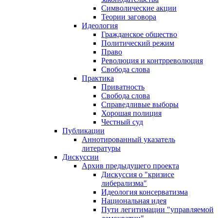
Символические акции
Теории заговора
Идеология
Гражданское общество
Политический режим
Право
Революция и контрреволюция
Свобода слова
Практика
Приватность
Свобода слова
Справедливые выборы
Хорошая полиция
Честный суд
Публикации
Аннотированный указатель
литературы
Дискуссии
Архив предыдущего проекта
Дискуссия о "кризисе
либерализма"
Идеология консерватизма
Национальная идея
Пути легитимации "управляемой