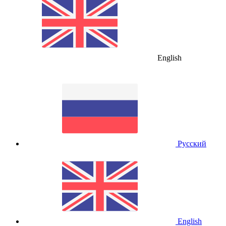
English
Русский
English