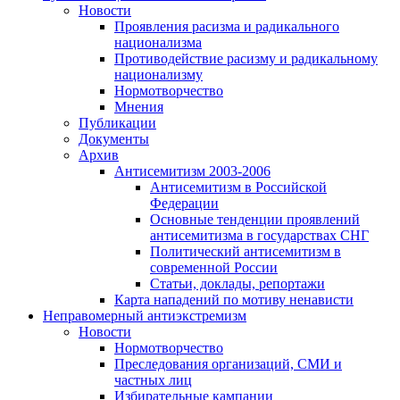
Новости
Проявления расизма и радикального
национализма
Противодействие расизму и радикальному
национализму
Нормотворчество
Мнения
Публикации
Документы
Архив
Антисемитизм 2003-2006
Антисемитизм в Российской
Федерации
Основные тенденции проявлений
антисемитизма в государствах СНГ
Политический антисемитизм в
современной России
Статьи, доклады, репортажи
Карта нападений по мотиву ненависти
Неправомерный антиэкстремизм
Новости
Нормотворчество
Преследования организаций, СМИ и
частных лиц
Избирательные кампании