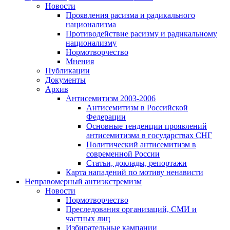
Новости
Проявления расизма и радикального
национализма
Противодействие расизму и радикальному
национализму
Нормотворчество
Мнения
Публикации
Документы
Архив
Антисемитизм 2003-2006
Антисемитизм в Российской
Федерации
Основные тенденции проявлений
антисемитизма в государствах СНГ
Политический антисемитизм в
современной России
Статьи, доклады, репортажи
Карта нападений по мотиву ненависти
Неправомерный антиэкстремизм
Новости
Нормотворчество
Преследования организаций, СМИ и
частных лиц
Избирательные кампании