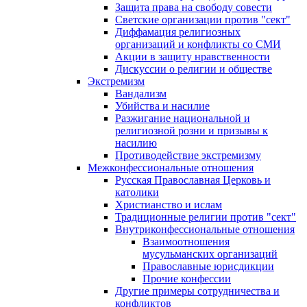
Защита права на свободу совести
Светские организации против "сект"
Диффамация религиозных
организаций и конфликты со СМИ
Акции в защиту нравственности
Дискуссии о религии и обществе
Экстремизм
Вандализм
Убийства и насилие
Разжигание национальной и
религиозной розни и призывы к
насилию
Противодействие экстремизму
Межконфессиональные отношения
Русская Православная Церковь и
католики
Христианство и ислам
Традиционные религии против "сект"
Внутриконфессиональные отношения
Взаимоотношения
мусульманских организаций
Православные юрисдикции
Прочие конфессии
Другие примеры сотрудничества и
конфликтов