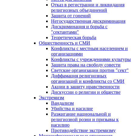
Отказ в регистрации и ликвидация
религиозных объединений
Защита от гонений
Негосударственная дискриминация
Дискриминация и борьба с
"сектантами"
Теоретическая борьба
Общественность и СМИ
Конфликты с местным населением и
организациями
Конфликты с учреждениями культуры
Защита права на свободу совести
Светские организации против "сект"
Диффамация религиозных
организаций и конфликты со СМИ
Акции в защиту нравственности
Дискуссии о религии и обществе
Экстремизм
Вандализм
Убийства и насилие
Разжигание национальной и
религиозной розни и призывы к
насилию
Противодействие экстремизму
Межконфессиональные отношения