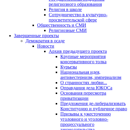
религиозного образования
Религия в школе
Сотрудничество в культурно-
просветительской сфере
Общественность и СМИ
Религиозные СМИ
Завершенные проекты
Демократия в осаде
Новости
Архив предыдущего проекта
Крупные мероприятия
консервативного толка
Курьезы
Национальная идея,
антивестернизм, империализм
О странностях любви...
Оправдания дела ЮКОСа
Основания пересмотра
приватизации
Предложения де-либерализовать
Конституцию и публичное право
Призывы к ужесточению
уголовного и уголовно-
процессуального
законодательства