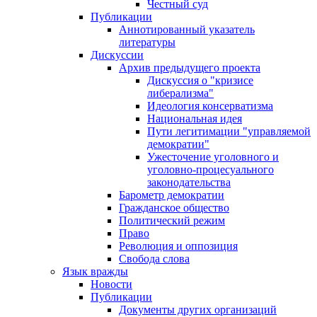
Честный суд
Публикации
Аннотированный указатель
литературы
Дискуссии
Архив предыдущего проекта
Дискуссия о "кризисе
либерализма"
Идеология консерватизма
Национальная идея
Пути легитимации "управляемой
демократии"
Ужесточение уголовного и
уголовно-процесуального
законодательства
Барометр демократии
Гражданское общество
Политический режим
Право
Революция и оппозиция
Свобода слова
Язык вражды
Новости
Публикации
Документы других организаций