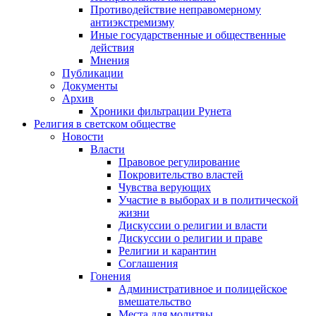
Противодействие неправомерному
антиэкстремизму
Иные государственные и общественные
действия
Мнения
Публикации
Документы
Архив
Хроники фильтрации Рунета
Религия в светском обществе
Новости
Власти
Правовое регулирование
Покровительство властей
Чувства верующих
Участие в выборах и в политической
жизни
Дискуссии о религии и власти
Дискуссии о религии и праве
Религии и карантин
Соглашения
Гонения
Административное и полицейское
вмешательство
Места для молитвы