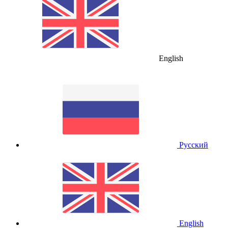
English
Русский
English