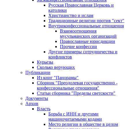
Русская Православная Церковь и
католики
Христианство и ислам
Традиционные религии против "сект"
Внутриконфессиональные отношения
Взаимоотношения
мусульманских организаций
Православные юрисдикции
Прочие конфессии
Другие примеры сотрудничества и
конфликтов
Курьезы
Сколько верующих
Публикации
Из книг "Панорамы"
Сборник "Преодолевая государственно -
конфессиональные отношения"
Статьи сборника "Пределы светскости"
Документы
Архив
Власть
Борьба с ИНН и другими
машиночитаемыми кодами
Место религии в обществе в целом