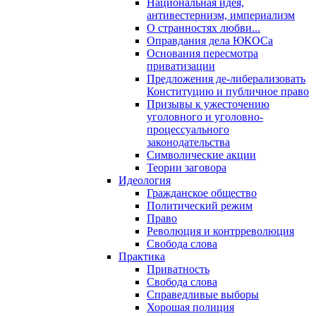
Национальная идея,
антивестернизм, империализм
О странностях любви...
Оправдания дела ЮКОСа
Основания пересмотра
приватизации
Предложения де-либерализовать
Конституцию и публичное право
Призывы к ужесточению
уголовного и уголовно-
процессуального
законодательства
Символические акции
Теории заговора
Идеология
Гражданское общество
Политический режим
Право
Революция и контрреволюция
Свобода слова
Практика
Приватность
Свобода слова
Справедливые выборы
Хорошая полиция