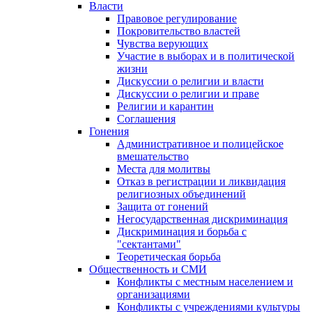
Власти
Правовое регулирование
Покровительство властей
Чувства верующих
Участие в выборах и в политической
жизни
Дискуссии о религии и власти
Дискуссии о религии и праве
Религии и карантин
Соглашения
Гонения
Административное и полицейское
вмешательство
Места для молитвы
Отказ в регистрации и ликвидация
религиозных объединений
Защита от гонений
Негосударственная дискриминация
Дискриминация и борьба с
"сектантами"
Теоретическая борьба
Общественность и СМИ
Конфликты с местным населением и
организациями
Конфликты с учреждениями культуры