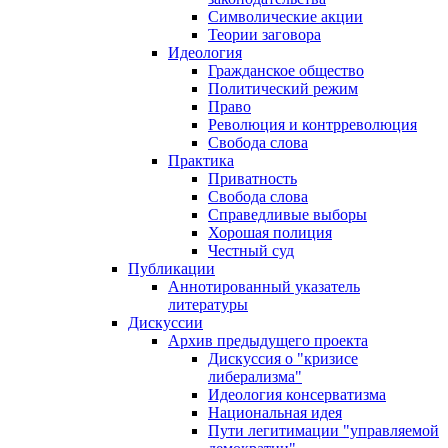
Символические акции
Теории заговора
Идеология
Гражданское общество
Политический режим
Право
Революция и контрреволюция
Свобода слова
Практика
Приватность
Свобода слова
Справедливые выборы
Хорошая полиция
Честный суд
Публикации
Аннотированный указатель
литературы
Дискуссии
Архив предыдущего проекта
Дискуссия о "кризисе
либерализма"
Идеология консерватизма
Национальная идея
Пути легитимации "управляемой