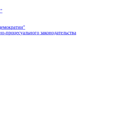
а"
демократии"
но-процесуального законодательства