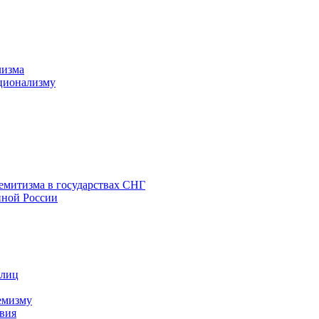
лизма
ционализму
емитизма в государствах СНГ
нной России
 лиц
емизму
вия