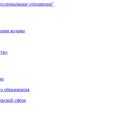
фессиональные отношения"
мыми кодами
ство
ве
го образования
льской сфере