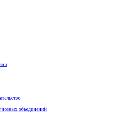
изни
ательство
игиозных объединений
"