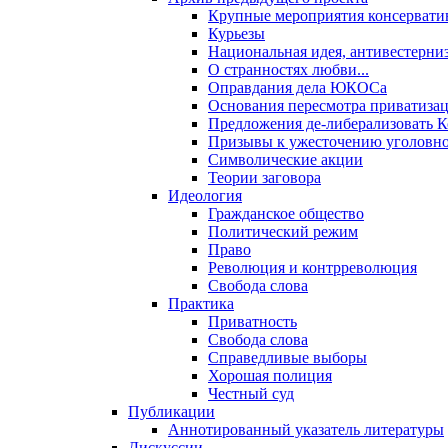
Крупные мероприятия консервати
Курьезы
Национальная идея, антивестерни
О странностях любви...
Оправдания дела ЮКОСа
Основания пересмотра приватиза
Предложения де-либерализовать 
Призывы к ужесточению уголовног
Символические акции
Теории заговора
Идеология
Гражданское общество
Политический режим
Право
Революция и контрреволюция
Свобода слова
Практика
Приватность
Свобода слова
Справедливые выборы
Хорошая полиция
Честный суд
Публикации
Аннотированный указатель литературы
Дискуссии