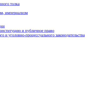
вного толка
зм, империализм
ции
Конституцию и публичное право
о и уголовно-процессуального законодательства