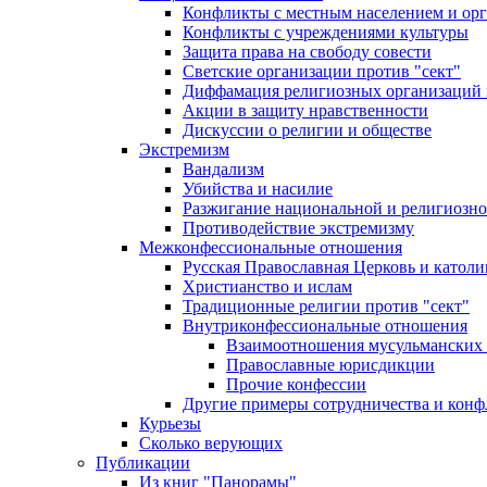
Конфликты с местным населением и ор
Конфликты с учреждениями культуры
Защита права на свободу совести
Светские организации против "сект"
Диффамация религиозных организаций
Акции в защиту нравственности
Дискуссии о религии и обществе
Экстремизм
Вандализм
Убийства и насилие
Разжигание национальной и религиозно
Противодействие экстремизму
Межконфессиональные отношения
Русская Православная Церковь и католи
Христианство и ислам
Традиционные религии против "сект"
Внутриконфессиональные отношения
Взаимоотношения мусульманских 
Православные юрисдикции
Прочие конфессии
Другие примеры сотрудничества и конф
Курьезы
Сколько верующих
Публикации
Из книг "Панорамы"