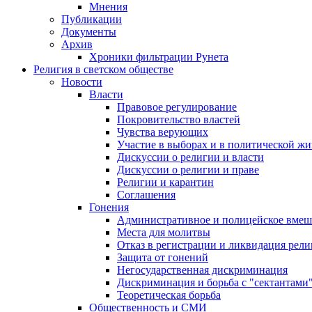
Мнения
Публикации
Документы
Архив
Хроники фильтрации Рунета
Религия в светском обществе
Новости
Власти
Правовое регулирование
Покровительство властей
Чувства верующих
Участие в выборах и в политической ж
Дискуссии о религии и власти
Дискуссии о религии и праве
Религии и карантин
Соглашения
Гонения
Административное и полицейское вмеш
Места для молитвы
Отказ в регистрации и ликвидация рел
Защита от гонений
Негосударственная дискриминация
Дискриминация и борьба с "сектантами
Теоретическая борьба
Общественность и СМИ