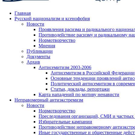
Главная
Русский национализм и ксенофобия
Новости
Проявления расизма и радикального национа
Противодействие расизму и радикальному на
Нормотворчество
Мнения
Публикации
Документы
Архив
Антисемитизм 2003-2006
Антисемитизм в Российской Федерации
Основные тенденции проявлений антис
Политический антисемитизм в совреме
Статьи, доклады, репортажи
Карта нападений по мотиву ненависти
Неправомерный антиэкстремизм
Новости
Нормотворчество
Преследования организаций, СМИ и частных
Избирательные кампании
Противодействие неправомерному антиэкстр
Иные государственные и общественные дейст