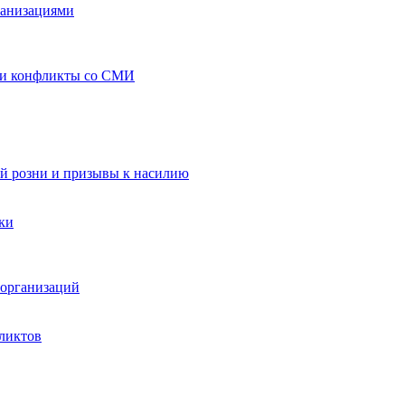
ганизациями
 и конфликты со СМИ
й розни и призывы к насилию
ки
организаций
ликтов