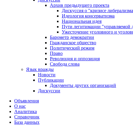
Архив предыдущего проекта
Дискуссия о "кризисе либерализм
Идеология консерватизма
Национальная идея
Пути легитимации "управляемой 
Ужесточение уголовного и уголов
Барометр демократии
Гражданское общество
Политический режим
Право
Революция и оппозиция
Свобода слова
Язык вражды
Новости
Публикации
Документы других организаций
Дискуссии
Объявления
О нас
Аналитика
Справочник
База данных