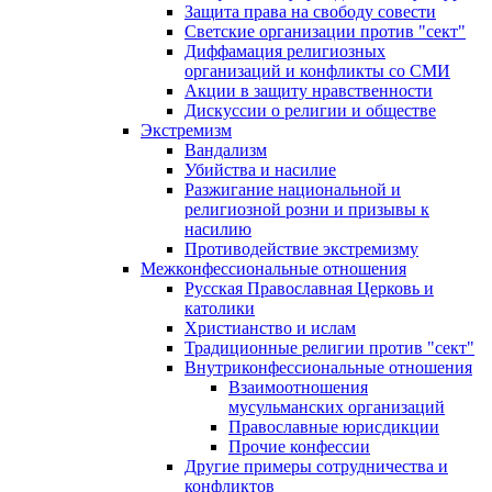
Защита права на свободу совести
Светские организации против "сект"
Диффамация религиозных
организаций и конфликты со СМИ
Акции в защиту нравственности
Дискуссии о религии и обществе
Экстремизм
Вандализм
Убийства и насилие
Разжигание национальной и
религиозной розни и призывы к
насилию
Противодействие экстремизму
Межконфессиональные отношения
Русская Православная Церковь и
католики
Христианство и ислам
Традиционные религии против "сект"
Внутриконфессиональные отношения
Взаимоотношения
мусульманских организаций
Православные юрисдикции
Прочие конфессии
Другие примеры сотрудничества и
конфликтов