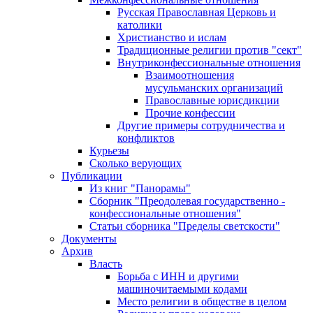
Русская Православная Церковь и
католики
Христианство и ислам
Традиционные религии против "сект"
Внутриконфессиональные отношения
Взаимоотношения
мусульманских организаций
Православные юрисдикции
Прочие конфессии
Другие примеры сотрудничества и
конфликтов
Курьезы
Сколько верующих
Публикации
Из книг "Панорамы"
Сборник "Преодолевая государственно -
конфессиональные отношения"
Статьи сборника "Пределы светскости"
Документы
Архив
Власть
Борьба с ИНН и другими
машиночитаемыми кодами
Место религии в обществе в целом