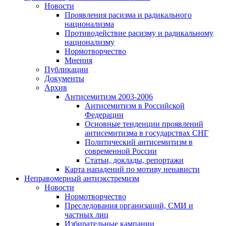
Новости
Проявления расизма и радикального
национализма
Противодействие расизму и радикальному
национализму
Нормотворчество
Мнения
Публикации
Документы
Архив
Антисемитизм 2003-2006
Антисемитизм в Российской
Федерации
Основные тенденции проявлений
антисемитизма в государствах СНГ
Политический антисемитизм в
современной России
Статьи, доклады, репортажи
Карта нападений по мотиву ненависти
Неправомерный антиэкстремизм
Новости
Нормотворчество
Преследования организаций, СМИ и
частных лиц
Избирательные кампании