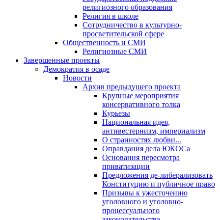
религиозного образования
Религия в школе
Сотрудничество в культурно-
просветительской сфере
Общественность и СМИ
Религиозные СМИ
Завершенные проекты
Демократия в осаде
Новости
Архив предыдущего проекта
Крупные мероприятия
консервативного толка
Курьезы
Национальная идея,
антивестернизм, империализм
О странностях любви...
Оправдания дела ЮКОСа
Основания пересмотра
приватизации
Предложения де-либерализовать
Конституцию и публичное право
Призывы к ужесточению
уголовного и уголовно-
процессуального
законодательства