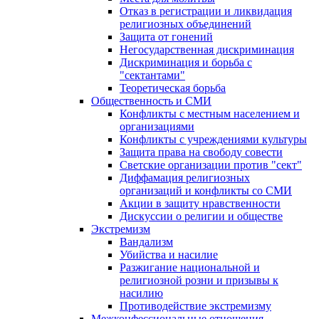
Отказ в регистрации и ликвидация
религиозных объединений
Защита от гонений
Негосударственная дискриминация
Дискриминация и борьба с
"сектантами"
Теоретическая борьба
Общественность и СМИ
Конфликты с местным населением и
организациями
Конфликты с учреждениями культуры
Защита права на свободу совести
Светские организации против "сект"
Диффамация религиозных
организаций и конфликты со СМИ
Акции в защиту нравственности
Дискуссии о религии и обществе
Экстремизм
Вандализм
Убийства и насилие
Разжигание национальной и
религиозной розни и призывы к
насилию
Противодействие экстремизму
Межконфессиональные отношения