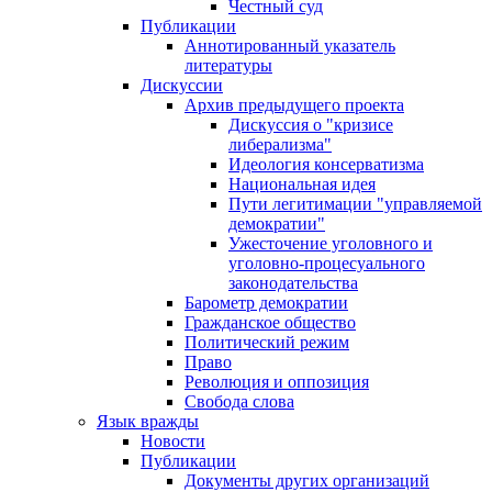
Честный суд
Публикации
Аннотированный указатель
литературы
Дискуссии
Архив предыдущего проекта
Дискуссия о "кризисе
либерализма"
Идеология консерватизма
Национальная идея
Пути легитимации "управляемой
демократии"
Ужесточение уголовного и
уголовно-процесуального
законодательства
Барометр демократии
Гражданское общество
Политический режим
Право
Революция и оппозиция
Свобода слова
Язык вражды
Новости
Публикации
Документы других организаций