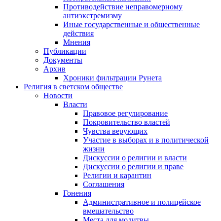
Противодействие неправомерному
антиэкстремизму
Иные государственные и общественные
действия
Мнения
Публикации
Документы
Архив
Хроники фильтрации Рунета
Религия в светском обществе
Новости
Власти
Правовое регулирование
Покровительство властей
Чувства верующих
Участие в выборах и в политической
жизни
Дискуссии о религии и власти
Дискуссии о религии и праве
Религии и карантин
Соглашения
Гонения
Административное и полицейское
вмешательство
Места для молитвы