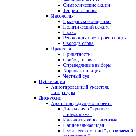
Символические акции
Теории заговора
Идеология
Гражданское общество
Политический режим
Право
Революция и контрреволюция
Свобода слова
Практика
Приватность
Свобода слова
Справедливые выборы
Хорошая полиция
Честный суд
Публикации
Аннотированный указатель
литературы
Дискуссии
Архив предыдущего проекта
Дискуссия о "кризисе
либерализма"
Идеология консерватизма
Национальная идея
Пути легитимации "управляемой