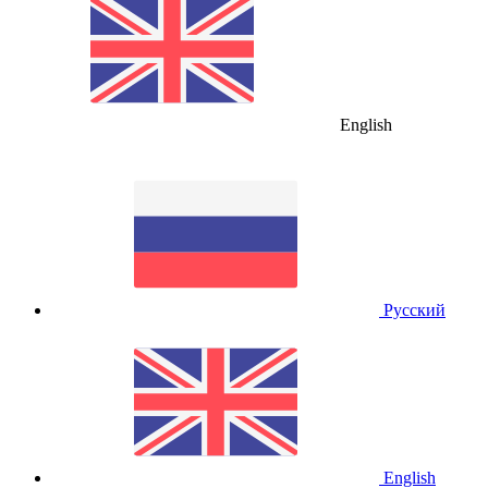
English
Русский
English