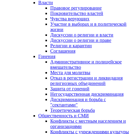
Власти
Правовое регулирование
Покровительство властей
Чувства верующих
Участие в выборах и в политической
жизни
Дискуссии о религии и власти
Дискуссии о религии и праве
Религии и карантин
Соглашения
Гонения
Административное и полицейское
вмешательство
Места для молитвы
Отказ в регистрации и ликвидация
религиозных объединений
Защита от гонений
Негосударственная дискриминация
Дискриминация и борьба с
"сектантами"
Теоретическая борьба
Общественность и СМИ
Конфликты с местным населением и
организациями
Конфликты с учреждениями культуры