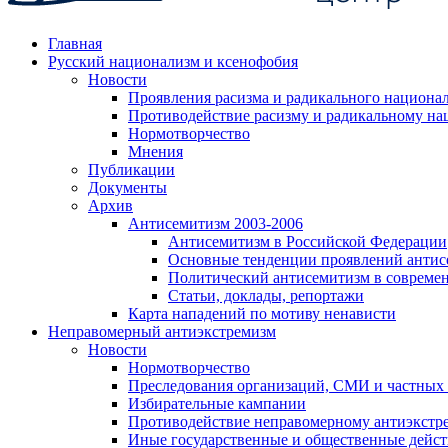
Главная
Русский национализм и ксенофобия
Новости
Проявления расизма и радикального национа
Противодействие расизму и радикальному на
Нормотворчество
Мнения
Публикации
Документы
Архив
Антисемитизм 2003-2006
Антисемитизм в Российской Федерации
Основные тенденции проявлений антис
Политический антисемитизм в совреме
Статьи, доклады, репортажи
Карта нападений по мотиву ненависти
Неправомерный антиэкстремизм
Новости
Нормотворчество
Преследования организаций, СМИ и частных
Избирательные кампании
Противодействие неправомерному антиэкстр
Иные государственные и общественные дейст