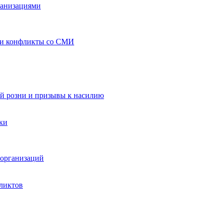
ганизациями
 и конфликты со СМИ
й розни и призывы к насилию
ки
организаций
ликтов