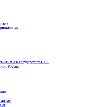
лизма
ционализму
емитизма в государствах СНГ
нной России
 лиц
емизму
вия