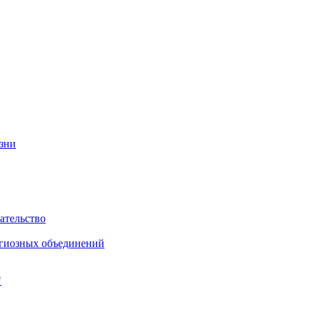
изни
ательство
игиозных объединений
"