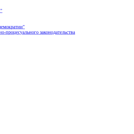
а"
демократии"
но-процесуального законодательства