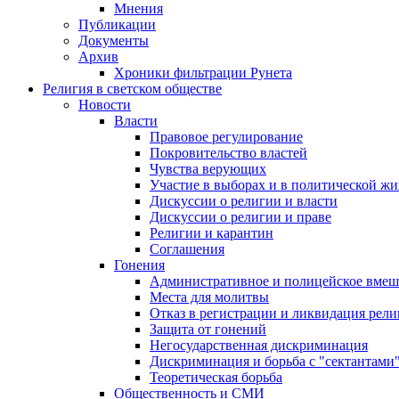
Мнения
Публикации
Документы
Архив
Хроники фильтрации Рунета
Религия в светском обществе
Новости
Власти
Правовое регулирование
Покровительство властей
Чувства верующих
Участие в выборах и в политической ж
Дискуссии о религии и власти
Дискуссии о религии и праве
Религии и карантин
Соглашения
Гонения
Административное и полицейское вмеш
Места для молитвы
Отказ в регистрации и ликвидация рел
Защита от гонений
Негосударственная дискриминация
Дискриминация и борьба с "сектантами
Теоретическая борьба
Общественность и СМИ