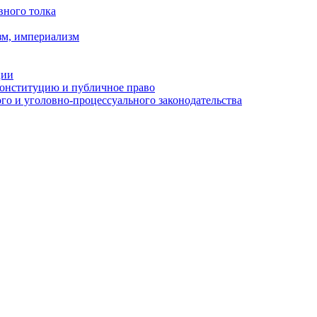
вного толка
зм, империализм
ции
Конституцию и публичное право
о и уголовно-процессуального законодательства