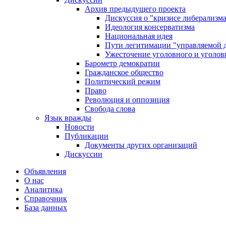
Архив предыдущего проекта
Дискуссия о "кризисе либерализм
Идеология консерватизма
Национальная идея
Пути легитимации "управляемой 
Ужесточение уголовного и уголов
Барометр демократии
Гражданское общество
Политический режим
Право
Революция и оппозиция
Свобода слова
Язык вражды
Новости
Публикации
Документы других организаций
Дискуссии
Объявления
О нас
Аналитика
Справочник
База данных