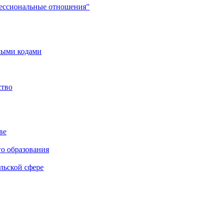
фессиональные отношения"
мыми кодами
ство
ве
го образования
льской сфере