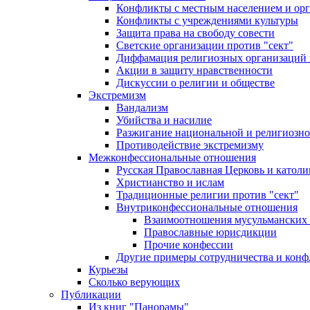
Конфликты с местным населением и ор
Конфликты с учреждениями культуры
Защита права на свободу совести
Светские организации против "сект"
Диффамация религиозных организаций
Акции в защиту нравственности
Дискуссии о религии и обществе
Экстремизм
Вандализм
Убийства и насилие
Разжигание национальной и религиозно
Противодействие экстремизму
Межконфессиональные отношения
Русская Православная Церковь и католи
Христианство и ислам
Традиционные религии против "сект"
Внутриконфессиональные отношения
Взаимоотношения мусульманских 
Православные юрисдикции
Прочие конфессии
Другие примеры сотрудничества и конф
Курьезы
Сколько верующих
Публикации
Из книг "Панорамы"