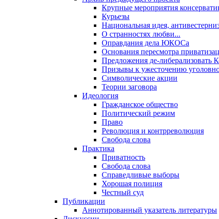
Крупные мероприятия консервати
Курьезы
Национальная идея, антивестерни
О странностях любви...
Оправдания дела ЮКОСа
Основания пересмотра приватиза
Предложения де-либерализовать 
Призывы к ужесточению уголовног
Символические акции
Теории заговора
Идеология
Гражданское общество
Политический режим
Право
Революция и контрреволюция
Свобода слова
Практика
Приватность
Свобода слова
Справедливые выборы
Хорошая полиция
Честный суд
Публикации
Аннотированный указатель литературы
Дискуссии