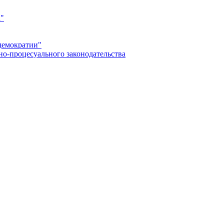
а"
демократии"
но-процесуального законодательства