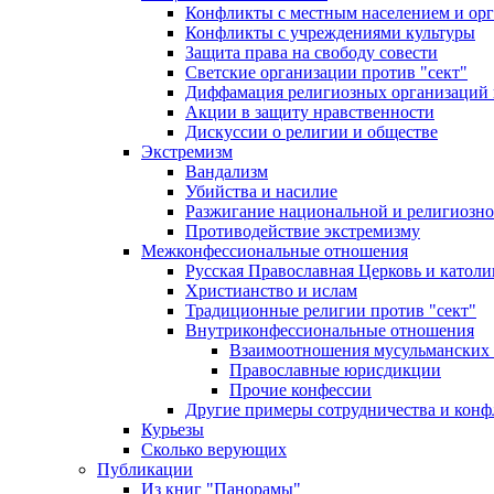
Конфликты с местным населением и ор
Конфликты с учреждениями культуры
Защита права на свободу совести
Светские организации против "сект"
Диффамация религиозных организаций
Акции в защиту нравственности
Дискуссии о религии и обществе
Экстремизм
Вандализм
Убийства и насилие
Разжигание национальной и религиозно
Противодействие экстремизму
Межконфессиональные отношения
Русская Православная Церковь и католи
Христианство и ислам
Традиционные религии против "сект"
Внутриконфессиональные отношения
Взаимоотношения мусульманских 
Православные юрисдикции
Прочие конфессии
Другие примеры сотрудничества и конф
Курьезы
Сколько верующих
Публикации
Из книг "Панорамы"