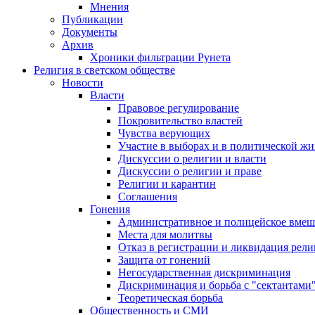
Мнения
Публикации
Документы
Архив
Хроники фильтрации Рунета
Религия в светском обществе
Новости
Власти
Правовое регулирование
Покровительство властей
Чувства верующих
Участие в выборах и в политической ж
Дискуссии о религии и власти
Дискуссии о религии и праве
Религии и карантин
Соглашения
Гонения
Административное и полицейское вмеш
Места для молитвы
Отказ в регистрации и ликвидация рел
Защита от гонений
Негосударственная дискриминация
Дискриминация и борьба с "сектантами
Теоретическая борьба
Общественность и СМИ