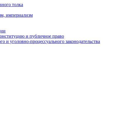
вного толка
зм, империализм
ции
Конституцию и публичное право
о и уголовно-процессуального законодательства