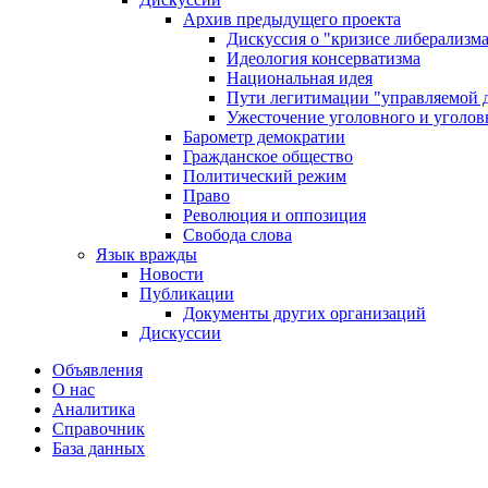
Архив предыдущего проекта
Дискуссия о "кризисе либерализм
Идеология консерватизма
Национальная идея
Пути легитимации "управляемой 
Ужесточение уголовного и уголов
Барометр демократии
Гражданское общество
Политический режим
Право
Революция и оппозиция
Свобода слова
Язык вражды
Новости
Публикации
Документы других организаций
Дискуссии
Объявления
О нас
Аналитика
Справочник
База данных