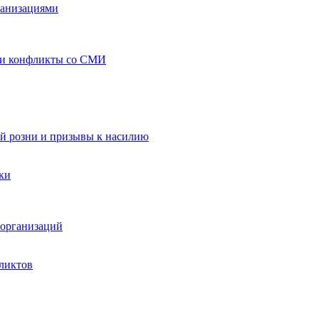
ганизациями
 и конфликты со СМИ
й розни и призывы к насилию
ки
организаций
ликтов