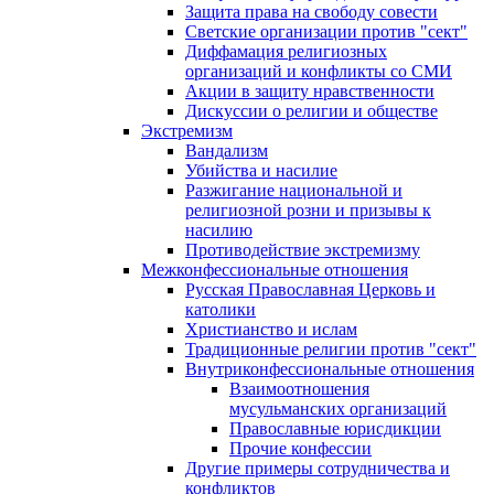
Защита права на свободу совести
Светские организации против "сект"
Диффамация религиозных
организаций и конфликты со СМИ
Акции в защиту нравственности
Дискуссии о религии и обществе
Экстремизм
Вандализм
Убийства и насилие
Разжигание национальной и
религиозной розни и призывы к
насилию
Противодействие экстремизму
Межконфессиональные отношения
Русская Православная Церковь и
католики
Христианство и ислам
Традиционные религии против "сект"
Внутриконфессиональные отношения
Взаимоотношения
мусульманских организаций
Православные юрисдикции
Прочие конфессии
Другие примеры сотрудничества и
конфликтов