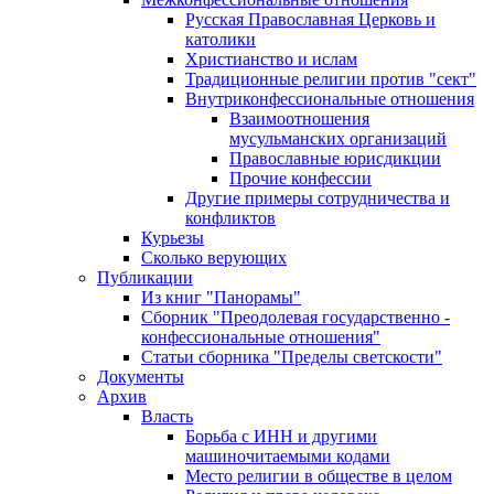
Русская Православная Церковь и
католики
Христианство и ислам
Традиционные религии против "сект"
Внутриконфессиональные отношения
Взаимоотношения
мусульманских организаций
Православные юрисдикции
Прочие конфессии
Другие примеры сотрудничества и
конфликтов
Курьезы
Сколько верующих
Публикации
Из книг "Панорамы"
Сборник "Преодолевая государственно -
конфессиональные отношения"
Статьи сборника "Пределы светскости"
Документы
Архив
Власть
Борьба с ИНН и другими
машиночитаемыми кодами
Место религии в обществе в целом