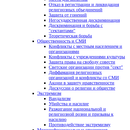
Отказ в регистрации и ликвидация
религиозных объединений
Защита от гонений
Негосударственная дискриминация
Дискриминация и борьба с
"сектантами"
Теоретическая борьба
Общественность и СМИ
Конфликты с местным населением и
организациями
Конфликты с учреждениями культуры
Защита права на свободу совести
Светские организации против "сект"
Диффамация религиозных
организаций и конфликты со СМИ
Акции в защиту нравственности
Дискуссии о религии и обществе
Экстремизм
Вандализм
Убийства и насилие
Разжигание национальной и
религиозной розни и призывы к
насилию
Противодействие экстремизму
Межконфессиональные отношения