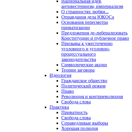
Национальная идея,
антивестернизм, империализм
О странностях любви...
Оправдания дела ЮКОСа
Основания пересмотра
приватизации
Предложения де-либерализовать
Конституцию и публичное право
Призывы к ужесточению
уголовного и уголовно-
процессуального
законодательства
Символические акции
Теории заговора
Идеология
Гражданское общество
Политический режим
Право
Революция и контрреволюция
Свобода слова
Практика
Приватность
Свобода слова
Справедливые выборы
Хорошая полиция