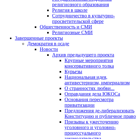
религиозного образования
Религия в школе
Сотрудничество в культурно-
просветительской сфере
Общественность и СМИ
Религиозные СМИ
Завершенные проекты
Демократия в осаде
Новости
Архив предыдущего проекта
Крупные мероприятия
консервативного толка
Курьезы
Национальная идея,
антивестернизм, империализм
О странностях любви...
Оправдания дела ЮКОСа
Основания пересмотра
приватизации
Предложения де-либерализовать
Конституцию и публичное право
Призывы к ужесточению
уголовного и уголовно-
процессуального
законодательства