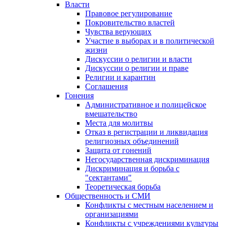
Власти
Правовое регулирование
Покровительство властей
Чувства верующих
Участие в выборах и в политической
жизни
Дискуссии о религии и власти
Дискуссии о религии и праве
Религии и карантин
Соглашения
Гонения
Административное и полицейское
вмешательство
Места для молитвы
Отказ в регистрации и ликвидация
религиозных объединений
Защита от гонений
Негосударственная дискриминация
Дискриминация и борьба с
"сектантами"
Теоретическая борьба
Общественность и СМИ
Конфликты с местным населением и
организациями
Конфликты с учреждениями культуры