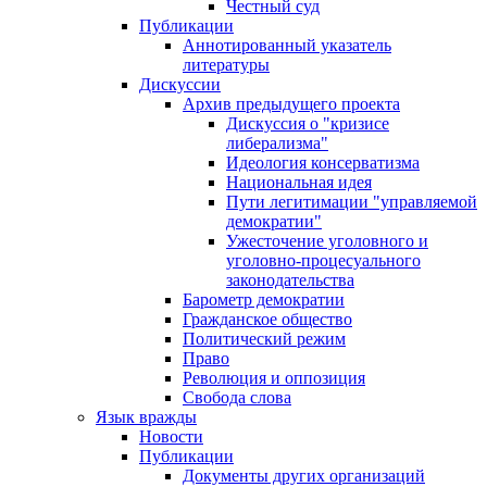
Честный суд
Публикации
Аннотированный указатель
литературы
Дискуссии
Архив предыдущего проекта
Дискуссия о "кризисе
либерализма"
Идеология консерватизма
Национальная идея
Пути легитимации "управляемой
демократии"
Ужесточение уголовного и
уголовно-процесуального
законодательства
Барометр демократии
Гражданское общество
Политический режим
Право
Революция и оппозиция
Свобода слова
Язык вражды
Новости
Публикации
Документы других организаций