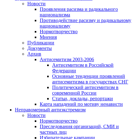
Новости
Проявления расизма и радикального
национализма
Противодействие расизму и радикальному
национализму
Нормотворчество
Мнения
Публикации
Документы
Архив
Антисемитизм 2003-2006
Антисемитизм в Российской
Федерации
Основные тенденции проявлений
антисемитизма в государствах СНГ
Политический антисемитизм в
современной России
Статьи, доклады, репортажи
Карта нападений по мотиву ненависти
Неправомерный антиэкстремизм
Новости
Нормотворчество
Преследования организаций, СМИ и
частных лиц
Избирательные кампании