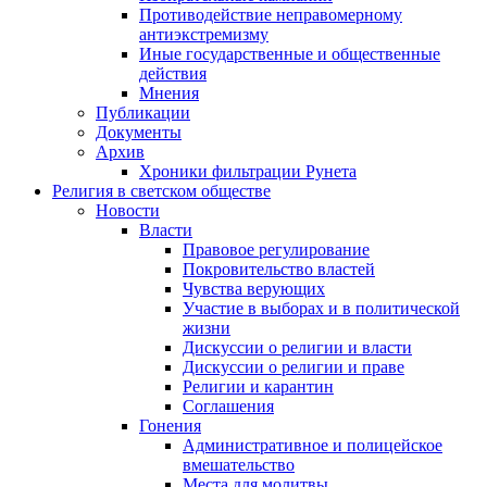
Противодействие неправомерному
антиэкстремизму
Иные государственные и общественные
действия
Мнения
Публикации
Документы
Архив
Хроники фильтрации Рунета
Религия в светском обществе
Новости
Власти
Правовое регулирование
Покровительство властей
Чувства верующих
Участие в выборах и в политической
жизни
Дискуссии о религии и власти
Дискуссии о религии и праве
Религии и карантин
Соглашения
Гонения
Административное и полицейское
вмешательство
Места для молитвы