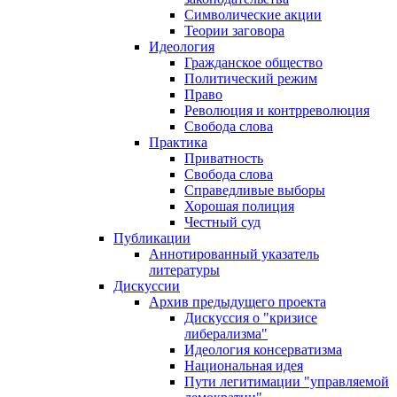
Символические акции
Теории заговора
Идеология
Гражданское общество
Политический режим
Право
Революция и контрреволюция
Свобода слова
Практика
Приватность
Свобода слова
Справедливые выборы
Хорошая полиция
Честный суд
Публикации
Аннотированный указатель
литературы
Дискуссии
Архив предыдущего проекта
Дискуссия о "кризисе
либерализма"
Идеология консерватизма
Национальная идея
Пути легитимации "управляемой