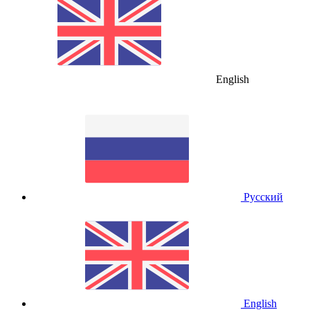
English
Русский
English