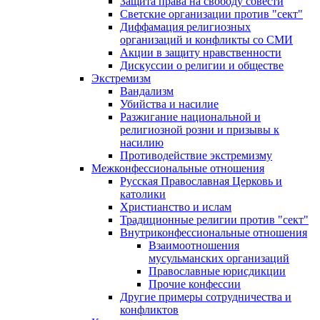
Защита права на свободу совести
Светские организации против "сект"
Диффамация религиозных
организаций и конфликты со СМИ
Акции в защиту нравственности
Дискуссии о религии и обществе
Экстремизм
Вандализм
Убийства и насилие
Разжигание национальной и
религиозной розни и призывы к
насилию
Противодействие экстремизму
Межконфессиональные отношения
Русская Православная Церковь и
католики
Христианство и ислам
Традиционные религии против "сект"
Внутриконфессиональные отношения
Взаимоотношения
мусульманских организаций
Православные юрисдикции
Прочие конфессии
Другие примеры сотрудничества и
конфликтов