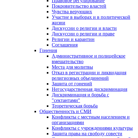
Правовое регулирование
Покровительство властей
Чувства верующих
Участие в выборах и в политической
жизни
Дискуссии о религии и власти
Дискуссии о религии и праве
Религии и карантин
Соглашения
Гонения
Административное и полицейское
вмешательство
Места для молитвы
Отказ в регистрации и ликвидация
религиозных объединений
Защита от гонений
Негосударственная дискриминация
Дискриминация и борьба с
"сектантами"
Теоретическая борьба
Общественность и СМИ
Конфликты с местным населением и
организациями
Конфликты с учреждениями культуры
Защита права на свободу совести