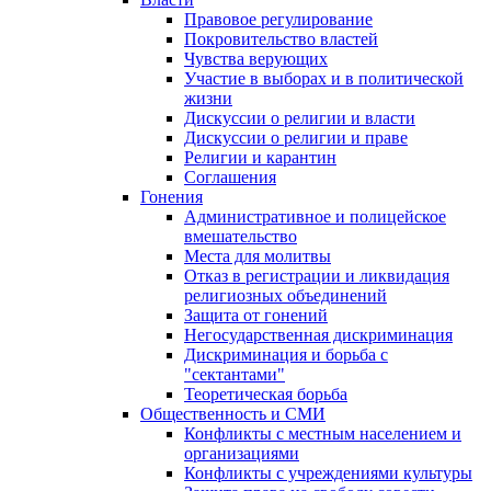
Правовое регулирование
Покровительство властей
Чувства верующих
Участие в выборах и в политической
жизни
Дискуссии о религии и власти
Дискуссии о религии и праве
Религии и карантин
Соглашения
Гонения
Административное и полицейское
вмешательство
Места для молитвы
Отказ в регистрации и ликвидация
религиозных объединений
Защита от гонений
Негосударственная дискриминация
Дискриминация и борьба с
"сектантами"
Теоретическая борьба
Общественность и СМИ
Конфликты с местным населением и
организациями
Конфликты с учреждениями культуры