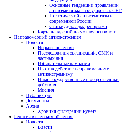
Основные тенденции проявлений
антисемитизма в государствах СНГ
Политический антисемитизм в
современной России
Статьи, доклады, репортажи
Карта нападений по мотиву ненависти
Неправомерный антиэкстремизм
Новости
Нормотворчество
Преследования организаций, СМИ и
частных лиц
Избирательные кампании
Противодействие неправомерному
антиэкстремизму
Иные государственные и общественные
действия
Мнения
Публикации
Документы
Архив
Хроники фильтрации Рунета
Религия в светском обществе
Новости
Власти