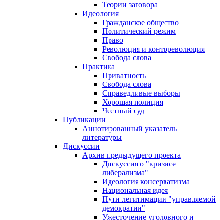
Теории заговора
Идеология
Гражданское общество
Политический режим
Право
Революция и контрреволюция
Свобода слова
Практика
Приватность
Свобода слова
Справедливые выборы
Хорошая полиция
Честный суд
Публикации
Аннотированный указатель
литературы
Дискуссии
Архив предыдущего проекта
Дискуссия о "кризисе
либерализма"
Идеология консерватизма
Национальная идея
Пути легитимации "управляемой
демократии"
Ужесточение уголовного и