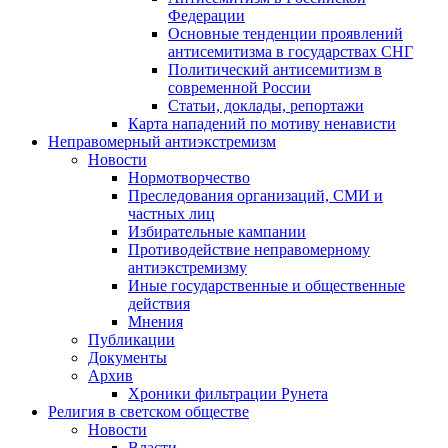
Федерации
Основные тенденции проявлений
антисемитизма в государствах СНГ
Политический антисемитизм в
современной России
Статьи, доклады, репортажи
Карта нападений по мотиву ненависти
Неправомерный антиэкстремизм
Новости
Нормотворчество
Преследования организаций, СМИ и
частных лиц
Избирательные кампании
Противодействие неправомерному
антиэкстремизму
Иные государственные и общественные
действия
Мнения
Публикации
Документы
Архив
Хроники фильтрации Рунета
Религия в светском обществе
Новости
Власти