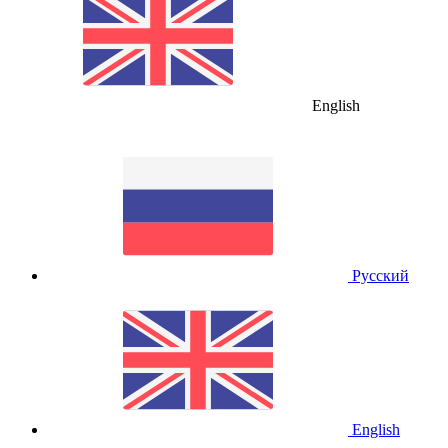
English
Русский
English