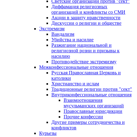
Светские организации против "сект"
Диффамация религиозных
организаций и конфликты со СМИ
Акции в защиту нравственности
Дискуссии о религии и обществе
Экстремизм
Вандализм
Убийства и насилие
Разжигание национальной и
религиозной розни и призывы к
насилию
Противодействие экстремизму
Межконфессиональные отношения
Русская Православная Церковь и
католики
Христианство и ислам
Традиционные религии против "сект"
Внутриконфессиональные отношения
Взаимоотношения
мусульманских организаций
Православные юрисдикции
Прочие конфессии
Другие примеры сотрудничества и
конфликтов
Курьезы