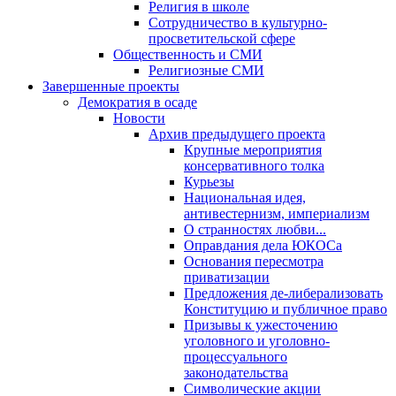
Религия в школе
Сотрудничество в культурно-
просветительской сфере
Общественность и СМИ
Религиозные СМИ
Завершенные проекты
Демократия в осаде
Новости
Архив предыдущего проекта
Крупные мероприятия
консервативного толка
Курьезы
Национальная идея,
антивестернизм, империализм
О странностях любви...
Оправдания дела ЮКОСа
Основания пересмотра
приватизации
Предложения де-либерализовать
Конституцию и публичное право
Призывы к ужесточению
уголовного и уголовно-
процессуального
законодательства
Символические акции