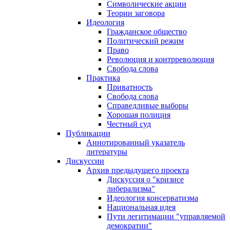
Символические акции
Теории заговора
Идеология
Гражданское общество
Политический режим
Право
Революция и контрреволюция
Свобода слова
Практика
Приватность
Свобода слова
Справедливые выборы
Хорошая полиция
Честный суд
Публикации
Аннотированный указатель
литературы
Дискуссии
Архив предыдущего проекта
Дискуссия о "кризисе
либерализма"
Идеология консерватизма
Национальная идея
Пути легитимации "управляемой
демократии"