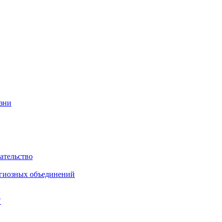
изни
ательство
игиозных объединений
"