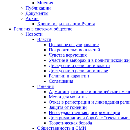
Мнения
Публикации
Документы
Архив
Хроники фильтрации Рунета
Религия в светском обществе
Новости
Власти
Правовое регулирование
Покровительство властей
Чувства верующих
Участие в выборах и в политической ж
Дискуссии о религии и власти
Дискуссии о религии и праве
Религии и карантин
Соглашения
Гонения
Административное и полицейское вмеш
Места для молитвы
Отказ в регистрации и ликвидация рел
Защита от гонений
Негосударственная дискриминация
Дискриминация и борьба с "сектантами
Теоретическая борьба
Общественность и СМИ