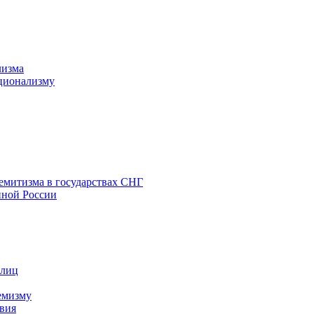
лизма
ционализму
емитизма в государствах СНГ
нной России
 лиц
емизму
вия