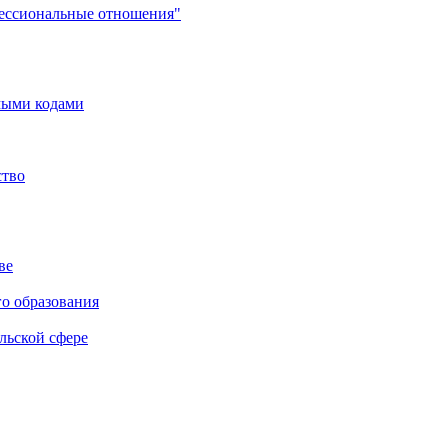
фессиональные отношения"
мыми кодами
ство
ве
го образования
льской сфере