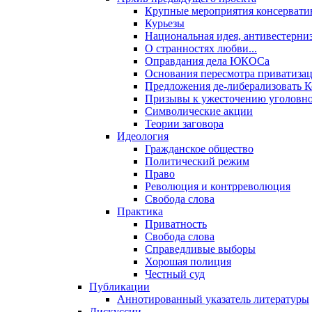
Крупные мероприятия консервати
Курьезы
Национальная идея, антивестерни
О странностях любви...
Оправдания дела ЮКОСа
Основания пересмотра приватиза
Предложения де-либерализовать 
Призывы к ужесточению уголовног
Символические акции
Теории заговора
Идеология
Гражданское общество
Политический режим
Право
Революция и контрреволюция
Свобода слова
Практика
Приватность
Свобода слова
Справедливые выборы
Хорошая полиция
Честный суд
Публикации
Аннотированный указатель литературы
Дискуссии