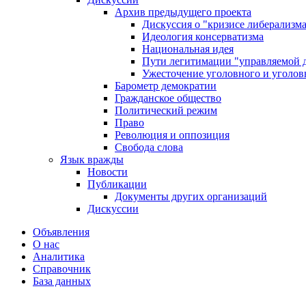
Архив предыдущего проекта
Дискуссия о "кризисе либерализм
Идеология консерватизма
Национальная идея
Пути легитимации "управляемой 
Ужесточение уголовного и уголов
Барометр демократии
Гражданское общество
Политический режим
Право
Революция и оппозиция
Свобода слова
Язык вражды
Новости
Публикации
Документы других организаций
Дискуссии
Объявления
О нас
Аналитика
Справочник
База данных