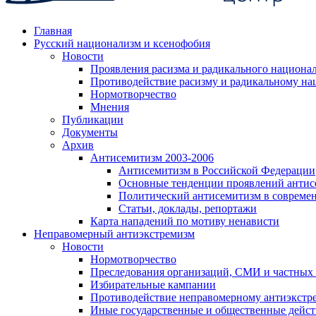
Главная
Русский национализм и ксенофобия
Новости
Проявления расизма и радикального национа
Противодействие расизму и радикальному на
Нормотворчество
Мнения
Публикации
Документы
Архив
Антисемитизм 2003-2006
Антисемитизм в Российской Федерации
Основные тенденции проявлений антис
Политический антисемитизм в совреме
Статьи, доклады, репортажи
Карта нападений по мотиву ненависти
Неправомерный антиэкстремизм
Новости
Нормотворчество
Преследования организаций, СМИ и частных
Избирательные кампании
Противодействие неправомерному антиэкстр
Иные государственные и общественные дейст