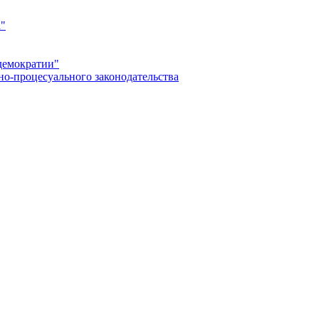
а"
демократии"
но-процесуального законодательства