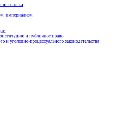
вного толка
зм, империализм
ции
Конституцию и публичное право
о и уголовно-процессуального законодательства