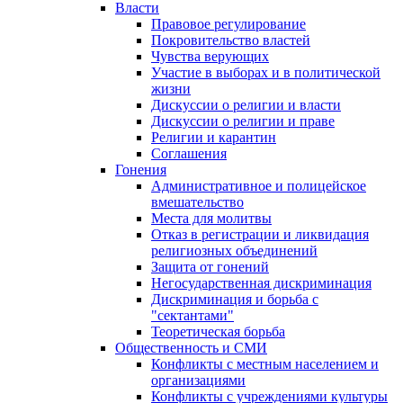
Власти
Правовое регулирование
Покровительство властей
Чувства верующих
Участие в выборах и в политической
жизни
Дискуссии о религии и власти
Дискуссии о религии и праве
Религии и карантин
Соглашения
Гонения
Административное и полицейское
вмешательство
Места для молитвы
Отказ в регистрации и ликвидация
религиозных объединений
Защита от гонений
Негосударственная дискриминация
Дискриминация и борьба с
"сектантами"
Теоретическая борьба
Общественность и СМИ
Конфликты с местным населением и
организациями
Конфликты с учреждениями культуры