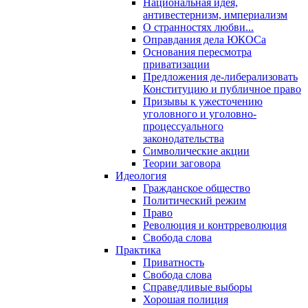
Национальная идея,
антивестернизм, империализм
О странностях любви...
Оправдания дела ЮКОСа
Основания пересмотра
приватизации
Предложения де-либерализовать
Конституцию и публичное право
Призывы к ужесточению
уголовного и уголовно-
процессуального
законодательства
Символические акции
Теории заговора
Идеология
Гражданское общество
Политический режим
Право
Революция и контрреволюция
Свобода слова
Практика
Приватность
Свобода слова
Справедливые выборы
Хорошая полиция