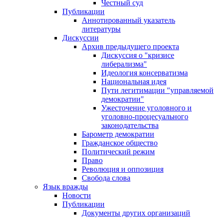
Честный суд
Публикации
Аннотированный указатель
литературы
Дискуссии
Архив предыдущего проекта
Дискуссия о "кризисе
либерализма"
Идеология консерватизма
Национальная идея
Пути легитимации "управляемой
демократии"
Ужесточение уголовного и
уголовно-процесуального
законодательства
Барометр демократии
Гражданское общество
Политический режим
Право
Революция и оппозиция
Свобода слова
Язык вражды
Новости
Публикации
Документы других организаций