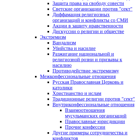
Защита права на свободу совести
Светские организации против "сект"
Диффамация религиозных
организаций и конфликты со СМИ
Акции в защиту нравственности
Дискуссии о религии и обществе
Экстремизм
Вандализм
Убийства и насилие
Разжигание национальной и
религиозной розни и призывы к
насилию
Противодействие экстремизму
Межконфессиональные отношения
Русская Православная Церковь и
католики
Христианство и ислам
Традиционные религии против "сект"
Внутриконфессиональные отношения
Взаимоотношения
мусульманских организаций
Православные юрисдикции
Прочие конфессии
Другие примеры сотрудничества и
конфликтов