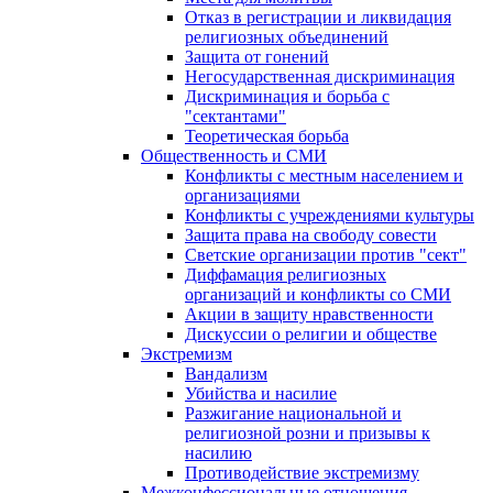
Отказ в регистрации и ликвидация
религиозных объединений
Защита от гонений
Негосударственная дискриминация
Дискриминация и борьба с
"сектантами"
Теоретическая борьба
Общественность и СМИ
Конфликты с местным населением и
организациями
Конфликты с учреждениями культуры
Защита права на свободу совести
Светские организации против "сект"
Диффамация религиозных
организаций и конфликты со СМИ
Акции в защиту нравственности
Дискуссии о религии и обществе
Экстремизм
Вандализм
Убийства и насилие
Разжигание национальной и
религиозной розни и призывы к
насилию
Противодействие экстремизму
Межконфессиональные отношения