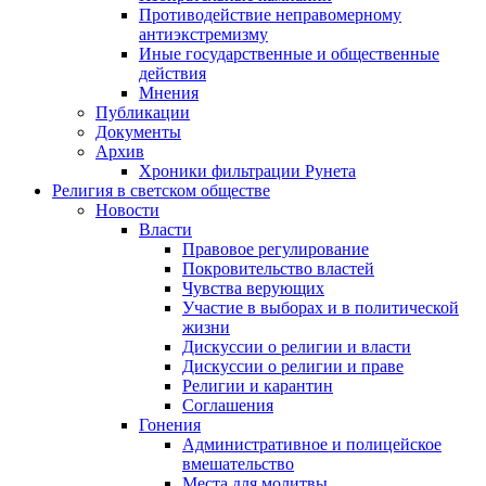
Противодействие неправомерному
антиэкстремизму
Иные государственные и общественные
действия
Мнения
Публикации
Документы
Архив
Хроники фильтрации Рунета
Религия в светском обществе
Новости
Власти
Правовое регулирование
Покровительство властей
Чувства верующих
Участие в выборах и в политической
жизни
Дискуссии о религии и власти
Дискуссии о религии и праве
Религии и карантин
Соглашения
Гонения
Административное и полицейское
вмешательство
Места для молитвы