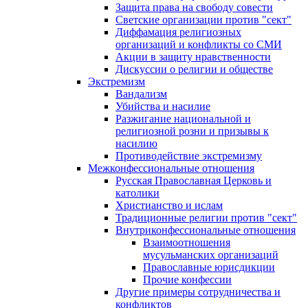
Защита права на свободу совести
Светские организации против "сект"
Диффамация религиозных
организаций и конфликты со СМИ
Акции в защиту нравственности
Дискуссии о религии и обществе
Экстремизм
Вандализм
Убийства и насилие
Разжигание национальной и
религиозной розни и призывы к
насилию
Противодействие экстремизму
Межконфессиональные отношения
Русская Православная Церковь и
католики
Христианство и ислам
Традиционные религии против "сект"
Внутриконфессиональные отношения
Взаимоотношения
мусульманских организаций
Православные юрисдикции
Прочие конфессии
Другие примеры сотрудничества и
конфликтов