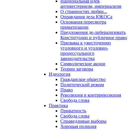
Национальная идея,
антивестернизм, империализм
О странностях любви...
Оправдания дела ЮКОСа
Основания пересмотра
приватизации
Предложения де-либерализовать
Конституцию и публичное право
Призывы к ужесточению
уголовного и уголовно-
процессуального
законодательства
Символические акции
Теории заговора
Идеология
Гражданское общество
Политический режим
Право
Революция и контрреволюция
Свобода слова
Практика
Приватность
Свобода слова
Справедливые выборы
Хорошая полиция