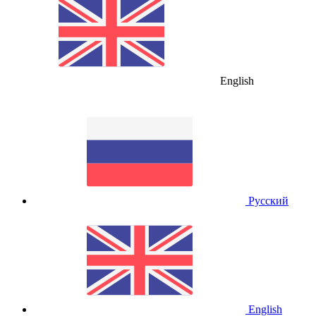
English
Русский
English