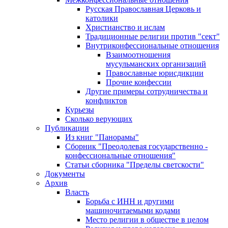
Русская Православная Церковь и
католики
Христианство и ислам
Традиционные религии против "сект"
Внутриконфессиональные отношения
Взаимоотношения
мусульманских организаций
Православные юрисдикции
Прочие конфессии
Другие примеры сотрудничества и
конфликтов
Курьезы
Сколько верующих
Публикации
Из книг "Панорамы"
Сборник "Преодолевая государственно -
конфессиональные отношения"
Статьи сборника "Пределы светскости"
Документы
Архив
Власть
Борьба с ИНН и другими
машиночитаемыми кодами
Место религии в обществе в целом