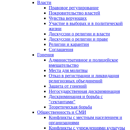
Власти
Правовое регулирование
Покровительство властей
Чувства верующих
Участие в выборах и в политической
жизни
Дискуссии о религии и власти
Дискуссии о религии и праве
Религии и карантин
Соглашения
Гонения
Административное и полицейское
вмешательство
Места для молитвы
Отказ в регистрации и ликвидация
религиозных объединений
Защита от гонений
Негосударственная дискриминация
Дискриминация и борьба с
"сектантами"
Теоретическая борьба
Общественность и СМИ
Конфликты с местным населением и
организациями
Конфликты с учреждениями культуры