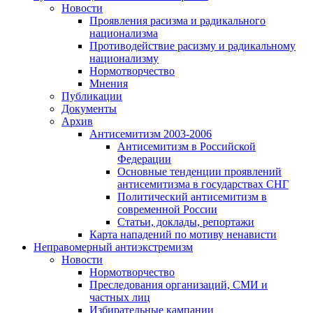
Новости
Проявления расизма и радикального
национализма
Противодействие расизму и радикальному
национализму
Нормотворчество
Мнения
Публикации
Документы
Архив
Антисемитизм 2003-2006
Антисемитизм в Российской
Федерации
Основные тенденции проявлений
антисемитизма в государствах СНГ
Политический антисемитизм в
современной России
Статьи, доклады, репортажи
Карта нападений по мотиву ненависти
Неправомерный антиэкстремизм
Новости
Нормотворчество
Преследования организаций, СМИ и
частных лиц
Избирательные кампании