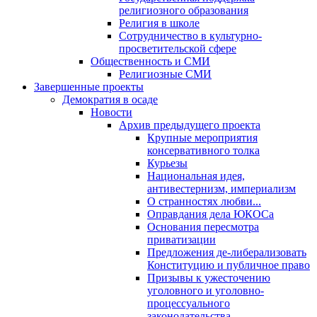
религиозного образования
Религия в школе
Сотрудничество в культурно-
просветительской сфере
Общественность и СМИ
Религиозные СМИ
Завершенные проекты
Демократия в осаде
Новости
Архив предыдущего проекта
Крупные мероприятия
консервативного толка
Курьезы
Национальная идея,
антивестернизм, империализм
О странностях любви...
Оправдания дела ЮКОСа
Основания пересмотра
приватизации
Предложения де-либерализовать
Конституцию и публичное право
Призывы к ужесточению
уголовного и уголовно-
процессуального
законодательства