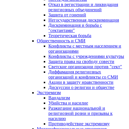
Отказ в регистрации и ликвидация
религиозных объединений
Защита от гонений
Негосударственная дискриминация
Дискриминация и борьба с
"сектантами"
Теоретическая борьба
Общественность и СМИ
Конфликты с местным населением и
организациями
Конфликты с учреждениями культуры
Защита права на свободу совести
Светские организации против "сект"
Диффамация религиозных
организаций и конфликты со СМИ
Акции в защиту нравственности
Дискуссии о религии и обществе
Экстремизм
Вандализм
Убийства и насилие
Разжигание национальной и
религиозной розни и призывы к
насилию
Противодействие экстремизму
Межконфессиональные отношения