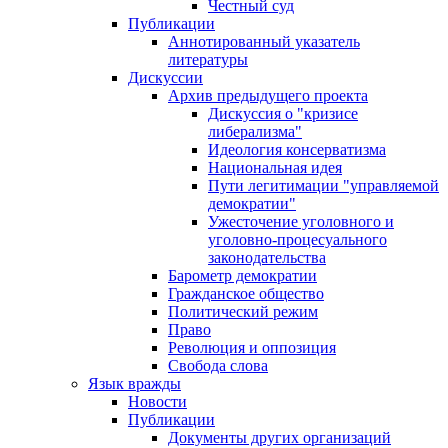
Честный суд
Публикации
Аннотированный указатель
литературы
Дискуссии
Архив предыдущего проекта
Дискуссия о "кризисе
либерализма"
Идеология консерватизма
Национальная идея
Пути легитимации "управляемой
демократии"
Ужесточение уголовного и
уголовно-процесуального
законодательства
Барометр демократии
Гражданское общество
Политический режим
Право
Революция и оппозиция
Свобода слова
Язык вражды
Новости
Публикации
Документы других организаций