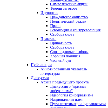
Символические акции
Теории заговора
Идеология
Гражданское общество
Политический режим
Право
Революция и контрреволюция
Свобода слова
Практика
Приватность
Свобода слова
Справедливые выборы
Хорошая полиция
Честный суд
Публикации
Аннотированный указатель
литературы
Дискуссии
Архив предыдущего проекта
Дискуссия о "кризисе
либерализма"
Идеология консерватизма
Национальная идея
Пути легитимации "управляемой