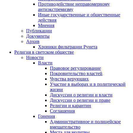
Противодействие неправомерному
антиэкстремизму
Иные государственные и общественные
действия
Мнения
Публикации
Документы
Архив
Хроники фильтрации Рунета
Религия в светском обществе
Новости
Власти
Правовое регулирование
Покровительство властей
Чувства верующих
Участие в выборах и в политической
жизни
Дискуссии о религии и власти
Дискуссии о религии и праве
Религии и карантин
Соглашения
Гонения
Административное и полицейское
вмешательство
Места для молитвы