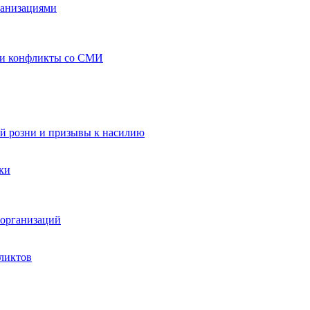
ганизациями
 и конфликты со СМИ
й розни и призывы к насилию
ки
организаций
ликтов