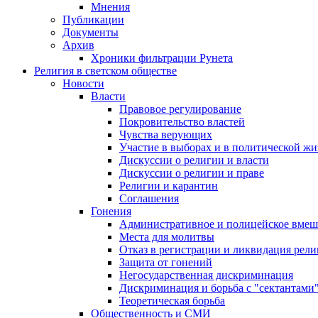
Мнения
Публикации
Документы
Архив
Хроники фильтрации Рунета
Религия в светском обществе
Новости
Власти
Правовое регулирование
Покровительство властей
Чувства верующих
Участие в выборах и в политической ж
Дискуссии о религии и власти
Дискуссии о религии и праве
Религии и карантин
Соглашения
Гонения
Административное и полицейское вмеш
Места для молитвы
Отказ в регистрации и ликвидация рел
Защита от гонений
Негосударственная дискриминация
Дискриминация и борьба с "сектантами
Теоретическая борьба
Общественность и СМИ