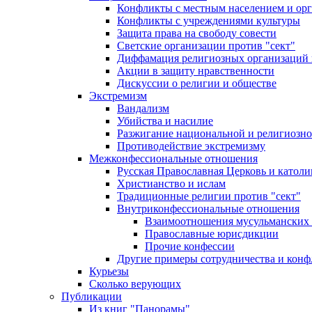
Конфликты с местным населением и ор
Конфликты с учреждениями культуры
Защита права на свободу совести
Светские организации против "сект"
Диффамация религиозных организаций
Акции в защиту нравственности
Дискуссии о религии и обществе
Экстремизм
Вандализм
Убийства и насилие
Разжигание национальной и религиозно
Противодействие экстремизму
Межконфессиональные отношения
Русская Православная Церковь и католи
Христианство и ислам
Традиционные религии против "сект"
Внутриконфессиональные отношения
Взаимоотношения мусульманских 
Православные юрисдикции
Прочие конфессии
Другие примеры сотрудничества и конф
Курьезы
Сколько верующих
Публикации
Из книг "Панорамы"