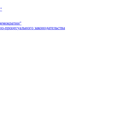
а"
демократии"
но-процесуального законодательства