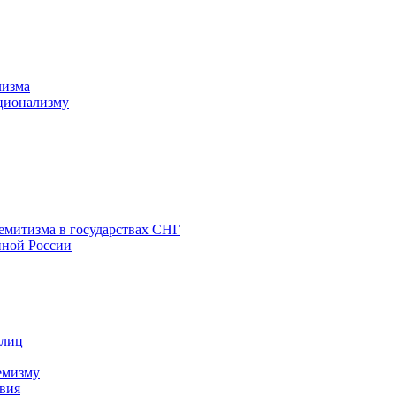
лизма
ционализму
емитизма в государствах СНГ
нной России
 лиц
емизму
вия