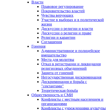
Власти
Правовое регулирование
Покровительство властей
Чувства верующих
Участие в выборах и в политической
жизни
Дискуссии о религии и власти
Дискуссии о религии и праве
Религии и карантин
Соглашения
Гонения
Административное и полицейское
вмешательство
Места для молитвы
Отказ в регистрации и ликвидация
религиозных объединений
Защита от гонений
Негосударственная дискриминация
Дискриминация и борьба с
"сектантами"
Теоретическая борьба
Общественность и СМИ
Конфликты с местным населением и
организациями
Конфликты с учреждениями культуры