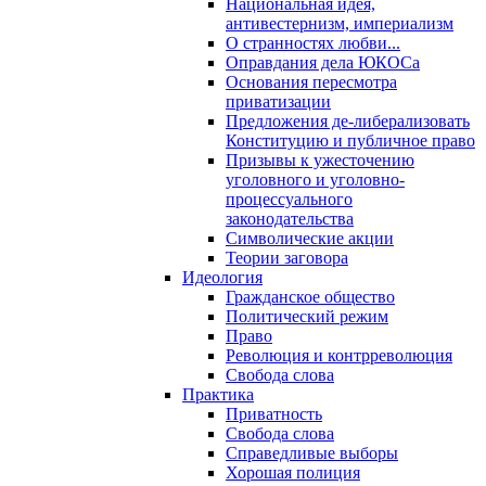
Национальная идея,
антивестернизм, империализм
О странностях любви...
Оправдания дела ЮКОСа
Основания пересмотра
приватизации
Предложения де-либерализовать
Конституцию и публичное право
Призывы к ужесточению
уголовного и уголовно-
процессуального
законодательства
Символические акции
Теории заговора
Идеология
Гражданское общество
Политический режим
Право
Революция и контрреволюция
Свобода слова
Практика
Приватность
Свобода слова
Справедливые выборы
Хорошая полиция