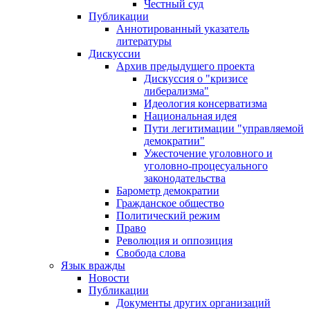
Честный суд
Публикации
Аннотированный указатель
литературы
Дискуссии
Архив предыдущего проекта
Дискуссия о "кризисе
либерализма"
Идеология консерватизма
Национальная идея
Пути легитимации "управляемой
демократии"
Ужесточение уголовного и
уголовно-процесуального
законодательства
Барометр демократии
Гражданское общество
Политический режим
Право
Революция и оппозиция
Свобода слова
Язык вражды
Новости
Публикации
Документы других организаций