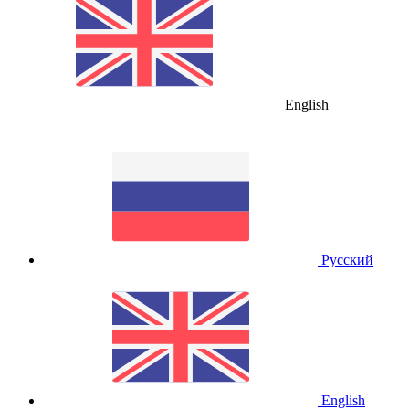
English
Русский
English