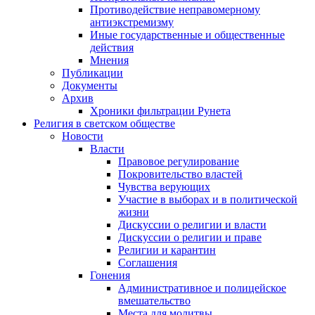
Противодействие неправомерному
антиэкстремизму
Иные государственные и общественные
действия
Мнения
Публикации
Документы
Архив
Хроники фильтрации Рунета
Религия в светском обществе
Новости
Власти
Правовое регулирование
Покровительство властей
Чувства верующих
Участие в выборах и в политической
жизни
Дискуссии о религии и власти
Дискуссии о религии и праве
Религии и карантин
Соглашения
Гонения
Административное и полицейское
вмешательство
Места для молитвы