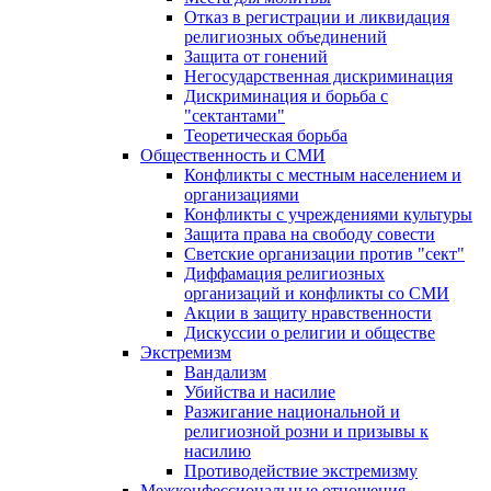
Отказ в регистрации и ликвидация
религиозных объединений
Защита от гонений
Негосударственная дискриминация
Дискриминация и борьба с
"сектантами"
Теоретическая борьба
Общественность и СМИ
Конфликты с местным населением и
организациями
Конфликты с учреждениями культуры
Защита права на свободу совести
Светские организации против "сект"
Диффамация религиозных
организаций и конфликты со СМИ
Акции в защиту нравственности
Дискуссии о религии и обществе
Экстремизм
Вандализм
Убийства и насилие
Разжигание национальной и
религиозной розни и призывы к
насилию
Противодействие экстремизму
Межконфессиональные отношения