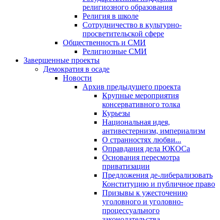
религиозного образования
Религия в школе
Сотрудничество в культурно-
просветительской сфере
Общественность и СМИ
Религиозные СМИ
Завершенные проекты
Демократия в осаде
Новости
Архив предыдущего проекта
Крупные мероприятия
консервативного толка
Курьезы
Национальная идея,
антивестернизм, империализм
О странностях любви...
Оправдания дела ЮКОСа
Основания пересмотра
приватизации
Предложения де-либерализовать
Конституцию и публичное право
Призывы к ужесточению
уголовного и уголовно-
процессуального
законодательства