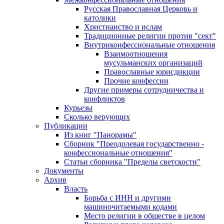
Русская Православная Церковь и
католики
Христианство и ислам
Традиционные религии против "сект"
Внутриконфессиональные отношения
Взаимоотношения
мусульманских организаций
Православные юрисдикции
Прочие конфессии
Другие примеры сотрудничества и
конфликтов
Курьезы
Сколько верующих
Публикации
Из книг "Панорамы"
Сборник "Преодолевая государственно -
конфессиональные отношения"
Статьи сборника "Пределы светскости"
Документы
Архив
Власть
Борьба с ИНН и другими
машиночитаемыми кодами
Место религии в обществе в целом