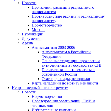
Новости
Проявления расизма и радикального
национализма
Противодействие расизму и радикальному
национализму
Нормотворчество
Мнения
Публикации
Документы
Архив
Антисемитизм 2003-2006
Антисемитизм в Российской
Федерации
Основные тенденции проявлений
антисемитизма в государствах СНГ
Политический антисемитизм в
современной России
Статьи, доклады, репортажи
Карта нападений по мотиву ненависти
Неправомерный антиэкстремизм
Новости
Нормотворчество
Преследования организаций, СМИ и
частных лиц
Избирательные кампании