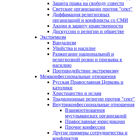
Защита права на свободу совести
Светские организации против "сект"
Диффамация религиозных
организаций и конфликты со СМИ
Акции в защиту нравственности
Дискуссии о религии и обществе
Экстремизм
Вандализм
Убийства и насилие
Разжигание национальной и
религиозной розни и призывы к
насилию
Противодействие экстремизму
Межконфессиональные отношения
Русская Православная Церковь и
католики
Христианство и ислам
Традиционные религии против "сект"
Внутриконфессиональные отношения
Взаимоотношения
мусульманских организаций
Православные юрисдикции
Прочие конфессии
Другие примеры сотрудничества и
конфликтов