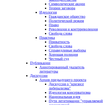
Символические акции
Теории заговора
Идеология
Гражданское общество
Политический режим
Право
Революция и контрреволюция
Свобода слова
Практика
Приватность
Свобода слова
Справедливые выборы
Хорошая полиция
Честный суд
Публикации
Аннотированный указатель
литературы
Дискуссии
Архив предыдущего проекта
Дискуссия о "кризисе
либерализма"
Идеология консерватизма
Национальная идея
Пути легитимации "управляемой