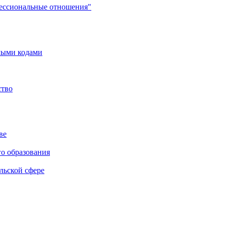
фессиональные отношения"
мыми кодами
ство
ве
го образования
льской сфере