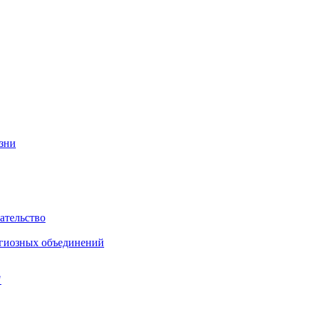
изни
ательство
игиозных объединений
"