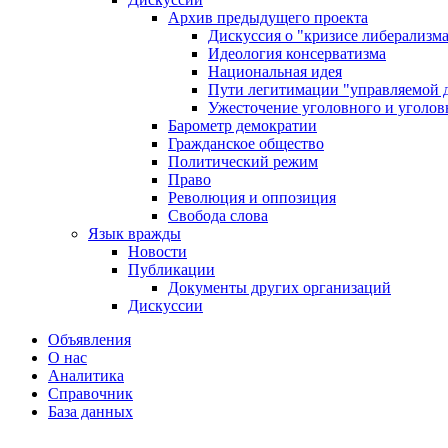
Архив предыдущего проекта
Дискуссия о "кризисе либерализм
Идеология консерватизма
Национальная идея
Пути легитимации "управляемой 
Ужесточение уголовного и уголов
Барометр демократии
Гражданское общество
Политический режим
Право
Революция и оппозиция
Свобода слова
Язык вражды
Новости
Публикации
Документы других организаций
Дискуссии
Объявления
О нас
Аналитика
Справочник
База данных