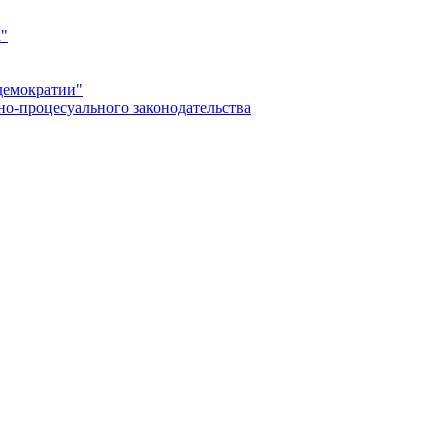
а"
демократии"
но-процесуального законодательства