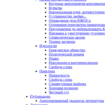
Крупные мероприятия консервати
Курьезы
Национальная идея, антивестерни
О странностях любви...
Оправдания дела ЮКОСа
Основания пересмотра приватиза
Предложения де-либерализовать 
Призывы к ужесточению уголовног
Символические акции
Теории заговора
Идеология
Гражданское общество
Политический режим
Право
Революция и контрреволюция
Свобода слова
Практика
Приватность
Свобода слова
Справедливые выборы
Хорошая полиция
Честный суд
Публикации
Аннотированный указатель литературы
Дискуссии