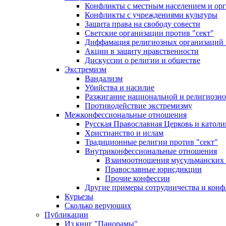
Конфликты с местным населением и ор
Конфликты с учреждениями культуры
Защита права на свободу совести
Светские организации против "сект"
Диффамация религиозных организаций
Акции в защиту нравственности
Дискуссии о религии и обществе
Экстремизм
Вандализм
Убийства и насилие
Разжигание национальной и религиозно
Противодействие экстремизму
Межконфессиональные отношения
Русская Православная Церковь и католи
Христианство и ислам
Традиционные религии против "сект"
Внутриконфессиональные отношения
Взаимоотношения мусульманских 
Православные юрисдикции
Прочие конфессии
Другие примеры сотрудничества и конф
Курьезы
Сколько верующих
Публикации
Из книг "Панорамы"