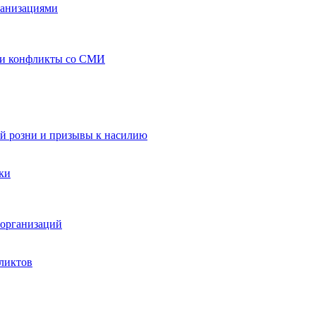
ганизациями
 и конфликты со СМИ
й розни и призывы к насилию
ки
организаций
ликтов