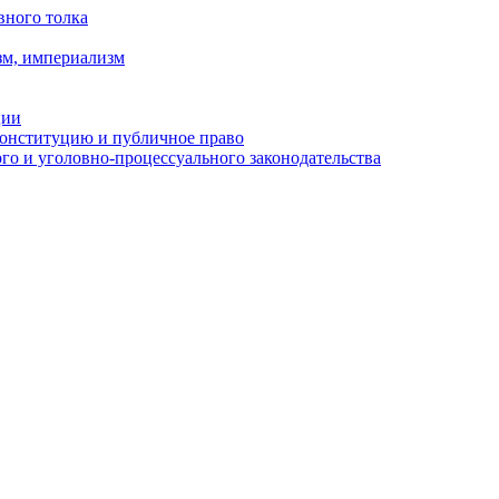
вного толка
зм, империализм
ции
Конституцию и публичное право
о и уголовно-процессуального законодательства