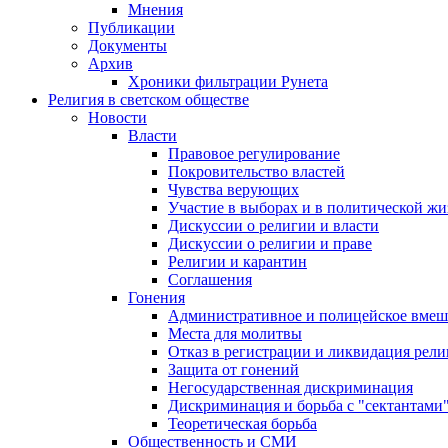
Мнения
Публикации
Документы
Архив
Хроники фильтрации Рунета
Религия в светском обществе
Новости
Власти
Правовое регулирование
Покровительство властей
Чувства верующих
Участие в выборах и в политической ж
Дискуссии о религии и власти
Дискуссии о религии и праве
Религии и карантин
Соглашения
Гонения
Административное и полицейское вмеш
Места для молитвы
Отказ в регистрации и ликвидация рел
Защита от гонений
Негосударственная дискриминация
Дискриминация и борьба с "сектантами
Теоретическая борьба
Общественность и СМИ