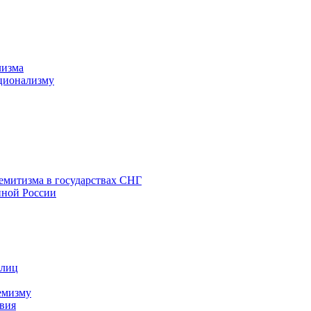
лизма
ционализму
емитизма в государствах СНГ
нной России
 лиц
емизму
вия