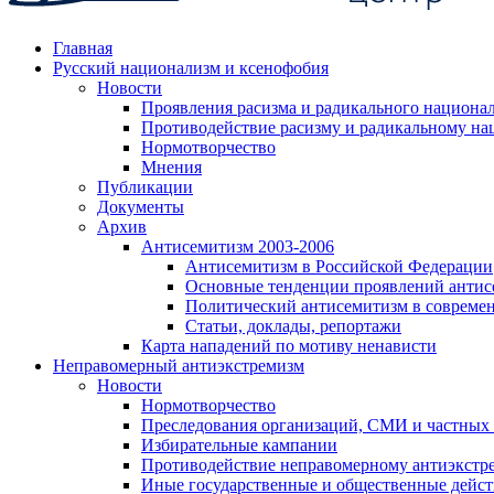
Главная
Русский национализм и ксенофобия
Новости
Проявления расизма и радикального национа
Противодействие расизму и радикальному на
Нормотворчество
Мнения
Публикации
Документы
Архив
Антисемитизм 2003-2006
Антисемитизм в Российской Федерации
Основные тенденции проявлений антис
Политический антисемитизм в совреме
Статьи, доклады, репортажи
Карта нападений по мотиву ненависти
Неправомерный антиэкстремизм
Новости
Нормотворчество
Преследования организаций, СМИ и частных
Избирательные кампании
Противодействие неправомерному антиэкстр
Иные государственные и общественные дейст