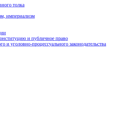
вного толка
зм, империализм
ции
Конституцию и публичное право
о и уголовно-процессуального законодательства