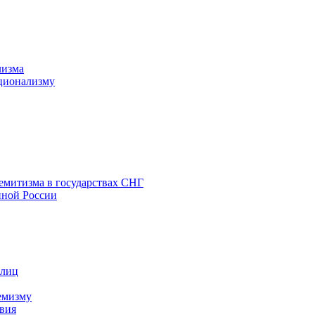
лизма
ционализму
емитизма в государствах СНГ
нной России
 лиц
емизму
вия