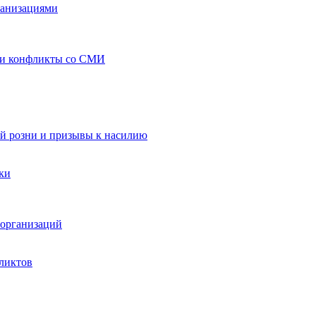
ганизациями
 и конфликты со СМИ
й розни и призывы к насилию
ки
организаций
ликтов