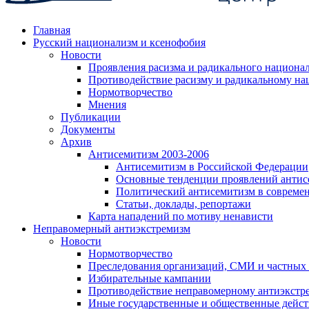
Главная
Русский национализм и ксенофобия
Новости
Проявления расизма и радикального национа
Противодействие расизму и радикальному на
Нормотворчество
Мнения
Публикации
Документы
Архив
Антисемитизм 2003-2006
Антисемитизм в Российской Федерации
Основные тенденции проявлений антис
Политический антисемитизм в совреме
Статьи, доклады, репортажи
Карта нападений по мотиву ненависти
Неправомерный антиэкстремизм
Новости
Нормотворчество
Преследования организаций, СМИ и частных
Избирательные кампании
Противодействие неправомерному антиэкстр
Иные государственные и общественные дейст