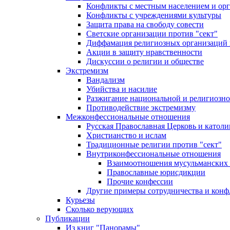
Конфликты с местным населением и ор
Конфликты с учреждениями культуры
Защита права на свободу совести
Светские организации против "сект"
Диффамация религиозных организаций
Акции в защиту нравственности
Дискуссии о религии и обществе
Экстремизм
Вандализм
Убийства и насилие
Разжигание национальной и религиозно
Противодействие экстремизму
Межконфессиональные отношения
Русская Православная Церковь и католи
Христианство и ислам
Традиционные религии против "сект"
Внутриконфессиональные отношения
Взаимоотношения мусульманских 
Православные юрисдикции
Прочие конфессии
Другие примеры сотрудничества и конф
Курьезы
Сколько верующих
Публикации
Из книг "Панорамы"