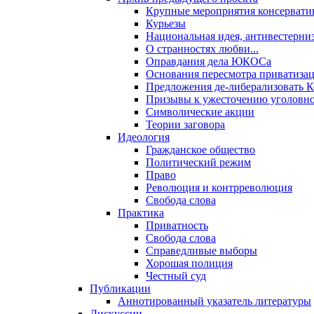
Крупные мероприятия консервати
Курьезы
Национальная идея, антивестерни
О странностях любви...
Оправдания дела ЮКОСа
Основания пересмотра приватиза
Предложения де-либерализовать 
Призывы к ужесточению уголовног
Символические акции
Теории заговора
Идеология
Гражданское общество
Политический режим
Право
Революция и контрреволюция
Свобода слова
Практика
Приватность
Свобода слова
Справедливые выборы
Хорошая полиция
Честный суд
Публикации
Аннотированный указатель литературы
Дискуссии