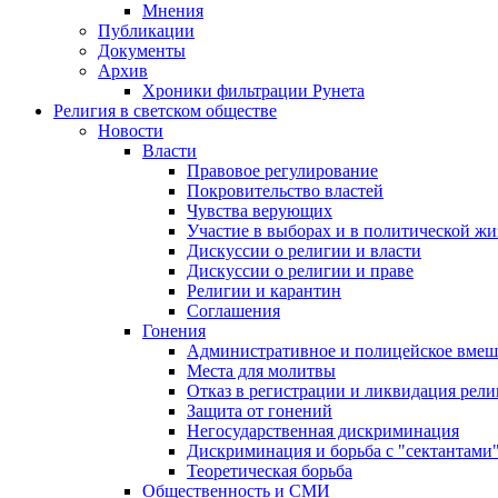
Мнения
Публикации
Документы
Архив
Хроники фильтрации Рунета
Религия в светском обществе
Новости
Власти
Правовое регулирование
Покровительство властей
Чувства верующих
Участие в выборах и в политической ж
Дискуссии о религии и власти
Дискуссии о религии и праве
Религии и карантин
Соглашения
Гонения
Административное и полицейское вмеш
Места для молитвы
Отказ в регистрации и ликвидация рел
Защита от гонений
Негосударственная дискриминация
Дискриминация и борьба с "сектантами
Теоретическая борьба
Общественность и СМИ