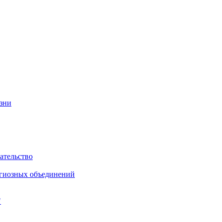
изни
ательство
игиозных объединений
"