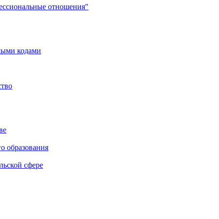
фессиональные отношения"
мыми кодами
ство
ве
го образования
льской сфере