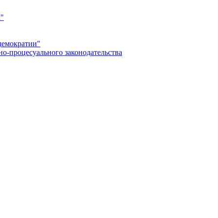
а"
демократии"
но-процесуального законодательства