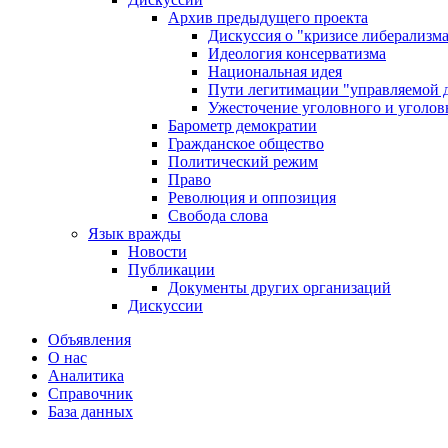
Архив предыдущего проекта
Дискуссия о "кризисе либерализм
Идеология консерватизма
Национальная идея
Пути легитимации "управляемой 
Ужесточение уголовного и уголов
Барометр демократии
Гражданское общество
Политический режим
Право
Революция и оппозиция
Свобода слова
Язык вражды
Новости
Публикации
Документы других организаций
Дискуссии
Объявления
О нас
Аналитика
Справочник
База данных