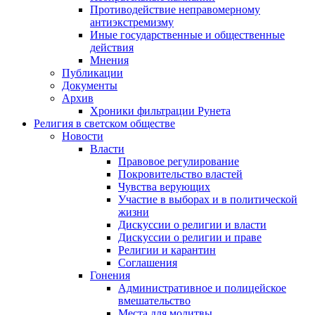
Противодействие неправомерному
антиэкстремизму
Иные государственные и общественные
действия
Мнения
Публикации
Документы
Архив
Хроники фильтрации Рунета
Религия в светском обществе
Новости
Власти
Правовое регулирование
Покровительство властей
Чувства верующих
Участие в выборах и в политической
жизни
Дискуссии о религии и власти
Дискуссии о религии и праве
Религии и карантин
Соглашения
Гонения
Административное и полицейское
вмешательство
Места для молитвы