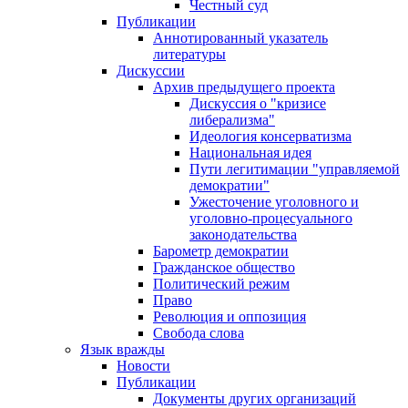
Честный суд
Публикации
Аннотированный указатель
литературы
Дискуссии
Архив предыдущего проекта
Дискуссия о "кризисе
либерализма"
Идеология консерватизма
Национальная идея
Пути легитимации "управляемой
демократии"
Ужесточение уголовного и
уголовно-процесуального
законодательства
Барометр демократии
Гражданское общество
Политический режим
Право
Революция и оппозиция
Свобода слова
Язык вражды
Новости
Публикации
Документы других организаций