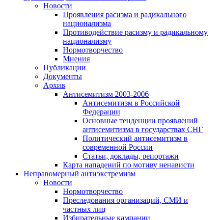
Новости
Проявления расизма и радикального
национализма
Противодействие расизму и радикальному
национализму
Нормотворчество
Мнения
Публикации
Документы
Архив
Антисемитизм 2003-2006
Антисемитизм в Российской
Федерации
Основные тенденции проявлений
антисемитизма в государствах СНГ
Политический антисемитизм в
современной России
Статьи, доклады, репортажи
Карта нападений по мотиву ненависти
Неправомерный антиэкстремизм
Новости
Нормотворчество
Преследования организаций, СМИ и
частных лиц
Избирательные кампании