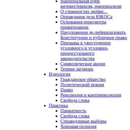
Национальная идея,
антивестернизм, империализм
О странностях любви...
Оправдания дела ЮКОСа
Основания пересмотра
приватизации
Предложения де-либерализовать
Конституцию и публичное право
Призывы к ужесточению
уголовного и уголовно-
процессуального
законодательства
Символические акции
Теории заговора
Идеология
Гражданское общество
Политический режим
Право
Революция и контрреволюция
Свобода слова
Практика
Приватность
Свобода слова
Справедливые выборы
Хорошая полиция