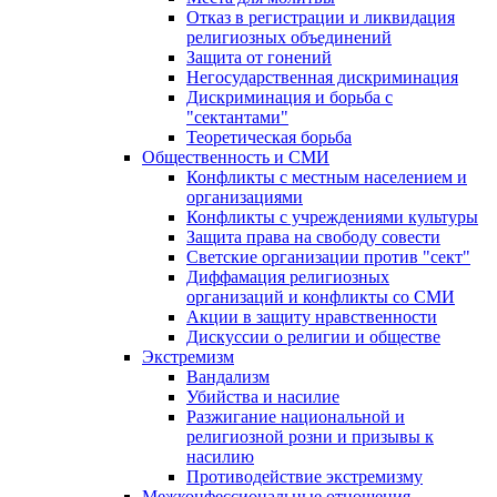
Отказ в регистрации и ликвидация
религиозных объединений
Защита от гонений
Негосударственная дискриминация
Дискриминация и борьба с
"сектантами"
Теоретическая борьба
Общественность и СМИ
Конфликты с местным населением и
организациями
Конфликты с учреждениями культуры
Защита права на свободу совести
Светские организации против "сект"
Диффамация религиозных
организаций и конфликты со СМИ
Акции в защиту нравственности
Дискуссии о религии и обществе
Экстремизм
Вандализм
Убийства и насилие
Разжигание национальной и
религиозной розни и призывы к
насилию
Противодействие экстремизму
Межконфессиональные отношения