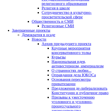
религиозного образования
Религия в школе
Сотрудничество в культурно-
просветительской сфере
Общественность и СМИ
Религиозные СМИ
Завершенные проекты
Демократия в осаде
Новости
Архив предыдущего проекта
Крупные мероприятия
консервативного толка
Курьезы
Национальная идея,
антивестернизм, империализм
О странностях любви...
Оправдания дела ЮКОСа
Основания пересмотра
приватизации
Предложения де-либерализовать
Конституцию и публичное право
Призывы к ужесточению
уголовного и уголовно-
процессуального
законодательства