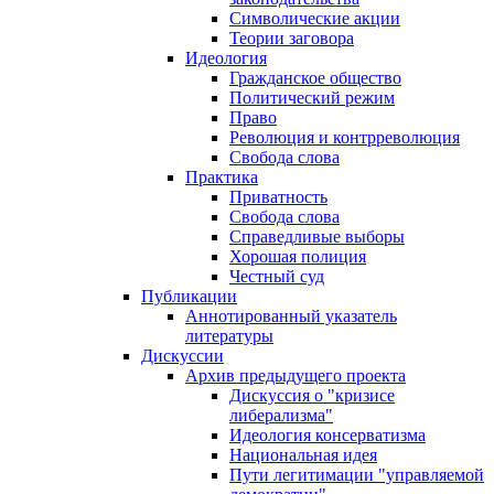
Символические акции
Теории заговора
Идеология
Гражданское общество
Политический режим
Право
Революция и контрреволюция
Свобода слова
Практика
Приватность
Свобода слова
Справедливые выборы
Хорошая полиция
Честный суд
Публикации
Аннотированный указатель
литературы
Дискуссии
Архив предыдущего проекта
Дискуссия о "кризисе
либерализма"
Идеология консерватизма
Национальная идея
Пути легитимации "управляемой