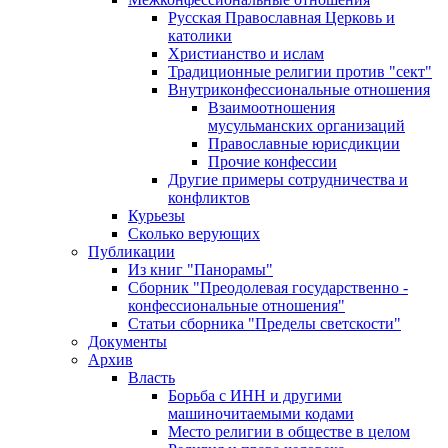
Русская Православная Церковь и
католики
Христианство и ислам
Традиционные религии против "сект"
Внутриконфессиональные отношения
Взаимоотношения
мусульманских организаций
Православные юрисдикции
Прочие конфессии
Другие примеры сотрудничества и
конфликтов
Курьезы
Сколько верующих
Публикации
Из книг "Панорамы"
Сборник "Преодолевая государственно -
конфессиональные отношения"
Статьи сборника "Пределы светскости"
Документы
Архив
Власть
Борьба с ИНН и другими
машиночитаемыми кодами
Место религии в обществе в целом