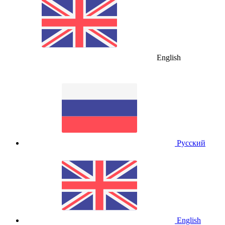
English
Русский
English