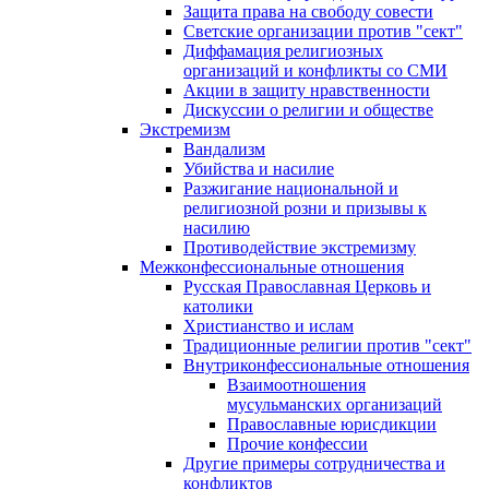
Защита права на свободу совести
Светские организации против "сект"
Диффамация религиозных
организаций и конфликты со СМИ
Акции в защиту нравственности
Дискуссии о религии и обществе
Экстремизм
Вандализм
Убийства и насилие
Разжигание национальной и
религиозной розни и призывы к
насилию
Противодействие экстремизму
Межконфессиональные отношения
Русская Православная Церковь и
католики
Христианство и ислам
Традиционные религии против "сект"
Внутриконфессиональные отношения
Взаимоотношения
мусульманских организаций
Православные юрисдикции
Прочие конфессии
Другие примеры сотрудничества и
конфликтов