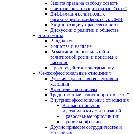
Защита права на свободу совести
Светские организации против "сект"
Диффамация религиозных
организаций и конфликты со СМИ
Акции в защиту нравственности
Дискуссии о религии и обществе
Экстремизм
Вандализм
Убийства и насилие
Разжигание национальной и
религиозной розни и призывы к
насилию
Противодействие экстремизму
Межконфессиональные отношения
Русская Православная Церковь и
католики
Христианство и ислам
Традиционные религии против "сект"
Внутриконфессиональные отношения
Взаимоотношения
мусульманских организаций
Православные юрисдикции
Прочие конфессии
Другие примеры сотрудничества и
конфликтов