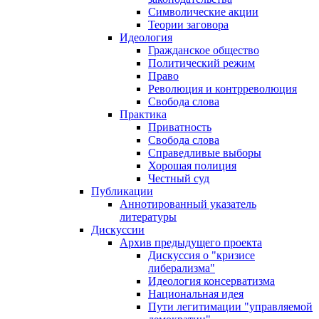
Символические акции
Теории заговора
Идеология
Гражданское общество
Политический режим
Право
Революция и контрреволюция
Свобода слова
Практика
Приватность
Свобода слова
Справедливые выборы
Хорошая полиция
Честный суд
Публикации
Аннотированный указатель
литературы
Дискуссии
Архив предыдущего проекта
Дискуссия о "кризисе
либерализма"
Идеология консерватизма
Национальная идея
Пути легитимации "управляемой