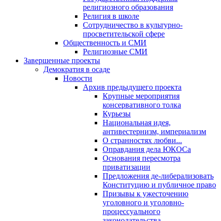
религиозного образования
Религия в школе
Сотрудничество в культурно-
просветительской сфере
Общественность и СМИ
Религиозные СМИ
Завершенные проекты
Демократия в осаде
Новости
Архив предыдущего проекта
Крупные мероприятия
консервативного толка
Курьезы
Национальная идея,
антивестернизм, империализм
О странностях любви...
Оправдания дела ЮКОСа
Основания пересмотра
приватизации
Предложения де-либерализовать
Конституцию и публичное право
Призывы к ужесточению
уголовного и уголовно-
процессуального
законодательства