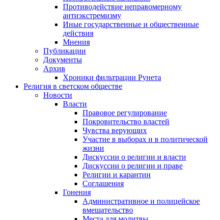
Противодействие неправомерному
антиэкстремизму
Иные государственные и общественные
действия
Мнения
Публикации
Документы
Архив
Хроники фильтрации Рунета
Религия в светском обществе
Новости
Власти
Правовое регулирование
Покровительство властей
Чувства верующих
Участие в выборах и в политической
жизни
Дискуссии о религии и власти
Дискуссии о религии и праве
Религии и карантин
Соглашения
Гонения
Административное и полицейское
вмешательство
Места для молитвы