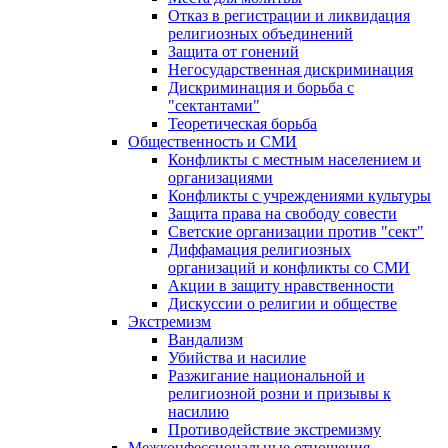
Отказ в регистрации и ликвидация
религиозных объединений
Защита от гонений
Негосударственная дискриминация
Дискриминация и борьба с
"сектантами"
Теоретическая борьба
Общественность и СМИ
Конфликты с местным населением и
организациями
Конфликты с учреждениями культуры
Защита права на свободу совести
Светские организации против "сект"
Диффамация религиозных
организаций и конфликты со СМИ
Акции в защиту нравственности
Дискуссии о религии и обществе
Экстремизм
Вандализм
Убийства и насилие
Разжигание национальной и
религиозной розни и призывы к
насилию
Противодействие экстремизму
Межконфессиональные отношения