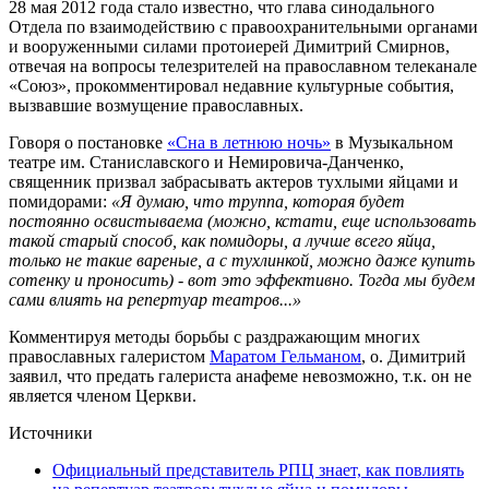
28 мая 2012 года стало известно, что глава синодального
Отдела по взаимодействию с правоохранительными органами
и вооруженными силами протоиерей Димитрий Смирнов,
отвечая на вопросы телезрителей на православном телеканале
«Союз», прокомментировал недавние культурные события,
вызвавшие возмущение православных.
Говоря о постановке
«Сна в летнюю ночь»
в Музыкальном
театре им. Станиславского и Немировича-Данченко,
священник призвал забрасывать актеров тухлыми яйцами и
помидорами:
«Я думаю, что труппа, которая будет
постоянно освистываема (можно, кстати, еще использовать
такой старый способ, как помидоры, а лучше всего яйца,
только не такие вареные, а с тухлинкой, можно даже купить
сотенку и проносить) - вот это эффективно. Тогда мы будем
сами влиять на репертуар театров...»
Комментируя методы борьбы с раздражающим многих
православных галеристом
Маратом Гельманом
, о. Димитрий
заявил, что предать галериста анафеме невозможно, т.к. он не
является членом Церкви.
Источники
Официальный представитель РПЦ знает, как повлиять