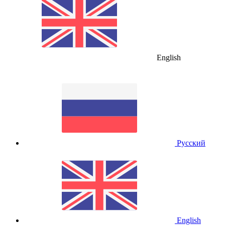
English
Русский
English