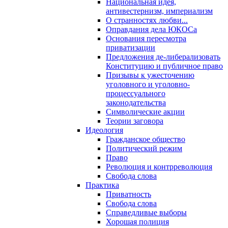
Национальная идея,
антивестернизм, империализм
О странностях любви...
Оправдания дела ЮКОСа
Основания пересмотра
приватизации
Предложения де-либерализовать
Конституцию и публичное право
Призывы к ужесточению
уголовного и уголовно-
процессуального
законодательства
Символические акции
Теории заговора
Идеология
Гражданское общество
Политический режим
Право
Революция и контрреволюция
Свобода слова
Практика
Приватность
Свобода слова
Справедливые выборы
Хорошая полиция