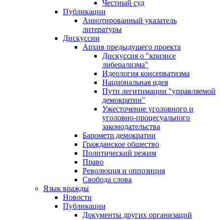
Честный суд
Публикации
Аннотированный указатель
литературы
Дискуссии
Архив предыдущего проекта
Дискуссия о "кризисе
либерализма"
Идеология консерватизма
Национальная идея
Пути легитимации "управляемой
демократии"
Ужесточение уголовного и
уголовно-процесуального
законодательства
Барометр демократии
Гражданское общество
Политический режим
Право
Революция и оппозиция
Свобода слова
Язык вражды
Новости
Публикации
Документы других организаций