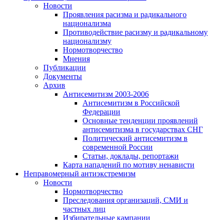
Новости
Проявления расизма и радикального
национализма
Противодействие расизму и радикальному
национализму
Нормотворчество
Мнения
Публикации
Документы
Архив
Антисемитизм 2003-2006
Антисемитизм в Российской
Федерации
Основные тенденции проявлений
антисемитизма в государствах СНГ
Политический антисемитизм в
современной России
Статьи, доклады, репортажи
Карта нападений по мотиву ненависти
Неправомерный антиэкстремизм
Новости
Нормотворчество
Преследования организаций, СМИ и
частных лиц
Избирательные кампании