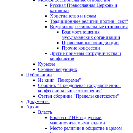
Русская Православная Церковь и
католики
Христианство и ислам
Традиционные религии против "сект"
Внутриконфессиональные отношения
Взаимоотношения
мусульманских организаций
Православные юрисдикции
Прочие конфессии
Другие примеры сотрудничества и
конфликтов
Курьезы
Сколько верующих
Публикации
Из книг "Панорамы"
Сборник "Преодолевая государственно -
конфессиональные отношения"
Статьи сборника "Пределы светскости"
Документы
Архив
Власть
Борьба с ИНН и другими
машиночитаемыми кодами
Место религии в обществе в целом