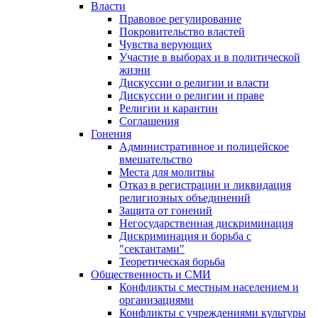
Власти
Правовое регулирование
Покровительство властей
Чувства верующих
Участие в выборах и в политической
жизни
Дискуссии о религии и власти
Дискуссии о религии и праве
Религии и карантин
Соглашения
Гонения
Административное и полицейское
вмешательство
Места для молитвы
Отказ в регистрации и ликвидация
религиозных объединений
Защита от гонений
Негосударственная дискриминация
Дискриминация и борьба с
"сектантами"
Теоретическая борьба
Общественность и СМИ
Конфликты с местным населением и
организациями
Конфликты с учреждениями культуры