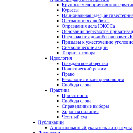
Крупные мероприятия консервати
Курьезы
Национальная идея, антивестерни
О странностях любви...
Оправдания дела ЮКОСа
Основания пересмотра приватиза
Предложения де-либерализовать 
Призывы к ужесточению уголовног
Символические акции
Теории заговора
Идеология
Гражданское общество
Политический режим
Право
Революция и контрреволюция
Свобода слова
Практика
Приватность
Свобода слова
Справедливые выборы
Хорошая полиция
Честный суд
Публикации
Аннотированный указатель литературы
Дискуссии