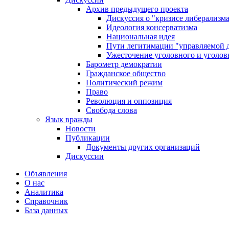
Архив предыдущего проекта
Дискуссия о "кризисе либерализм
Идеология консерватизма
Национальная идея
Пути легитимации "управляемой 
Ужесточение уголовного и уголов
Барометр демократии
Гражданское общество
Политический режим
Право
Революция и оппозиция
Свобода слова
Язык вражды
Новости
Публикации
Документы других организаций
Дискуссии
Объявления
О нас
Аналитика
Справочник
База данных