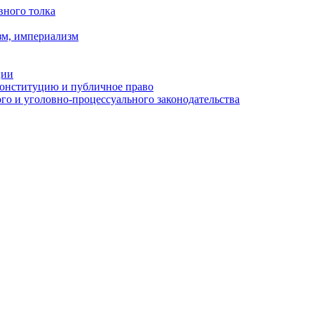
вного толка
зм, империализм
ции
Конституцию и публичное право
о и уголовно-процессуального законодательства