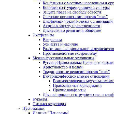
Конфликты с местным населением и ор
Конфликты с учреждениями культуры
Защита права на свободу совести
Светские организации против "сект"
Диффамация религиозных организаций
Акции в защиту нравственности
Дискуссии о религии и обществе
Экстремизм
Вандализм
Убийства и насилие
Разжигание национальной и религиозно
Противодействие экстремизму
Межконфессиональные отношения
Русская Православная Церковь и католи
Христианство и ислам
Традиционные религии против "сект"
Внутриконфессиональные отношения
Взаимоотношения мусульманских 
Православные юрисдикции
Прочие конфессии
Другие примеры сотрудничества и конф
Курьезы
Сколько верующих
Публикации
Из книг "Панорамы"