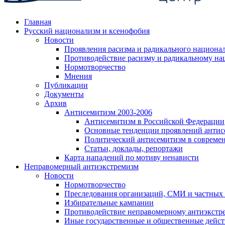
Главная
Русский национализм и ксенофобия
Новости
Проявления расизма и радикального национа
Противодействие расизму и радикальному на
Нормотворчество
Мнения
Публикации
Документы
Архив
Антисемитизм 2003-2006
Антисемитизм в Российской Федерации
Основные тенденции проявлений антис
Политический антисемитизм в совреме
Статьи, доклады, репортажи
Карта нападений по мотиву ненависти
Неправомерный антиэкстремизм
Новости
Нормотворчество
Преследования организаций, СМИ и частных
Избирательные кампании
Противодействие неправомерному антиэкстр
Иные государственные и общественные дейст