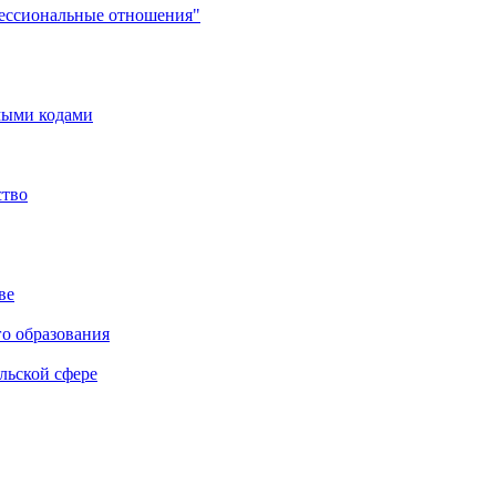
фессиональные отношения"
мыми кодами
ство
ве
го образования
льской сфере