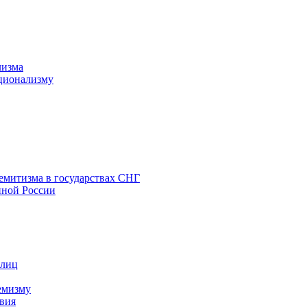
лизма
ционализму
емитизма в государствах СНГ
нной России
 лиц
емизму
вия