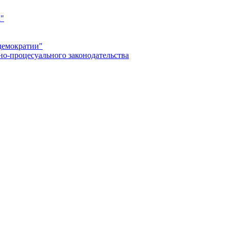
а"
демократии"
но-процесуального законодательства