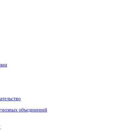
изни
ательство
игиозных объединений
"