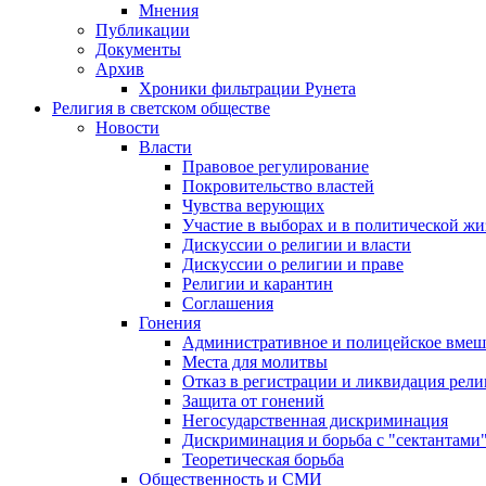
Мнения
Публикации
Документы
Архив
Хроники фильтрации Рунета
Религия в светском обществе
Новости
Власти
Правовое регулирование
Покровительство властей
Чувства верующих
Участие в выборах и в политической ж
Дискуссии о религии и власти
Дискуссии о религии и праве
Религии и карантин
Соглашения
Гонения
Административное и полицейское вмеш
Места для молитвы
Отказ в регистрации и ликвидация рел
Защита от гонений
Негосударственная дискриминация
Дискриминация и борьба с "сектантами
Теоретическая борьба
Общественность и СМИ