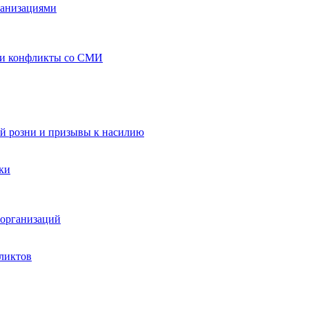
ганизациями
 и конфликты со СМИ
й розни и призывы к насилию
ки
организаций
ликтов