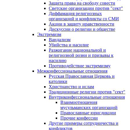
Защита права на свободу совести
Светские организации против "сект"
Диффамация религиозных
организаций и конфликты со СМИ
Акции в защиту нравственности
Дискуссии о религии и обществе
Экстремизм
Вандализм
Убийства и насилие
Разжигание национальной и
религиозной розни и призывы к
насилию
Противодействие экстремизму
Межконфессиональные отношения
Русская Православная Церковь и
католики
Христианство и ислам
Традиционные религии против "сект"
Внутриконфессиональные отношения
Взаимоотношения
мусульманских организаций
Православные юрисдикции
Прочие конфессии
Другие примеры сотрудничества и
конфликтов