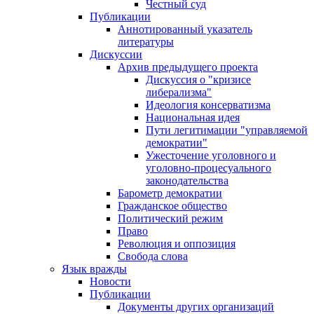
Честный суд
Публикации
Аннотированный указатель
литературы
Дискуссии
Архив предыдущего проекта
Дискуссия о "кризисе
либерализма"
Идеология консерватизма
Национальная идея
Пути легитимации "управляемой
демократии"
Ужесточение уголовного и
уголовно-процесуального
законодательства
Барометр демократии
Гражданское общество
Политический режим
Право
Революция и оппозиция
Свобода слова
Язык вражды
Новости
Публикации
Документы других организаций