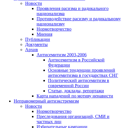
Новости
Проявления расизма и радикального
национализма
Противодействие расизму и радикальному
национализму
Нормотворчество
Мнения
Публикации
Документы
Архив
Антисемитизм 2003-2006
Антисемитизм в Российской
Федерации
Основные тенденции проявлений
антисемитизма в государствах СНГ
Политический антисемитизм в
современной России
Статьи, доклады, репортажи
Карта нападений по мотиву ненависти
Неправомерный антиэкстремизм
Новости
Нормотворчество
Преследования организаций, СМИ и
частных лиц
Избирательные кампании