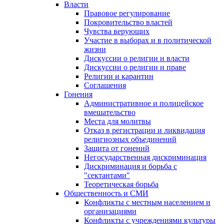
Власти
Правовое регулирование
Покровительство властей
Чувства верующих
Участие в выборах и в политической
жизни
Дискуссии о религии и власти
Дискуссии о религии и праве
Религии и карантин
Соглашения
Гонения
Административное и полицейское
вмешательство
Места для молитвы
Отказ в регистрации и ликвидация
религиозных объединений
Защита от гонений
Негосударственная дискриминация
Дискриминация и борьба с
"сектантами"
Теоретическая борьба
Общественность и СМИ
Конфликты с местным населением и
организациями
Конфликты с учреждениями культуры