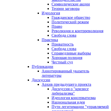
Символические акции
Теории заговора
Идеология
Гражданское общество
Политический режим
Право
Революция и контрреволюция
Свобода слова
Практика
Приватность
Свобода слова
Справедливые выборы
Хорошая полиция
Честный суд
Публикации
Аннотированный указатель
литературы
Дискуссии
Архив предыдущего проекта
Дискуссия о "кризисе
либерализма"
Идеология консерватизма
Национальная идея
Пути легитимации "управляемой