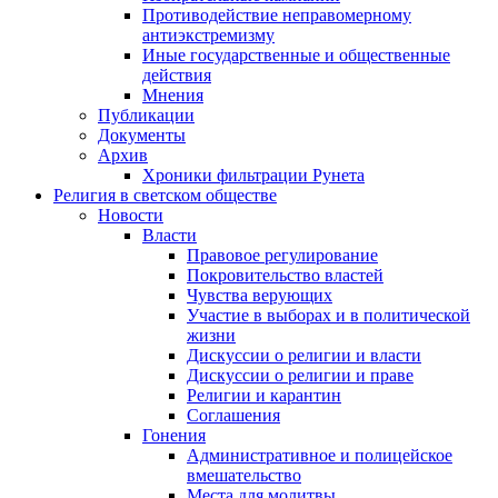
Противодействие неправомерному
антиэкстремизму
Иные государственные и общественные
действия
Мнения
Публикации
Документы
Архив
Хроники фильтрации Рунета
Религия в светском обществе
Новости
Власти
Правовое регулирование
Покровительство властей
Чувства верующих
Участие в выборах и в политической
жизни
Дискуссии о религии и власти
Дискуссии о религии и праве
Религии и карантин
Соглашения
Гонения
Административное и полицейское
вмешательство
Места для молитвы