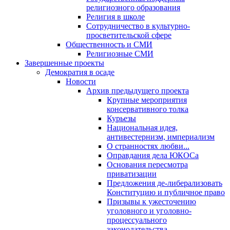
религиозного образования
Религия в школе
Сотрудничество в культурно-
просветительской сфере
Общественность и СМИ
Религиозные СМИ
Завершенные проекты
Демократия в осаде
Новости
Архив предыдущего проекта
Крупные мероприятия
консервативного толка
Курьезы
Национальная идея,
антивестернизм, империализм
О странностях любви...
Оправдания дела ЮКОСа
Основания пересмотра
приватизации
Предложения де-либерализовать
Конституцию и публичное право
Призывы к ужесточению
уголовного и уголовно-
процессуального
законодательства