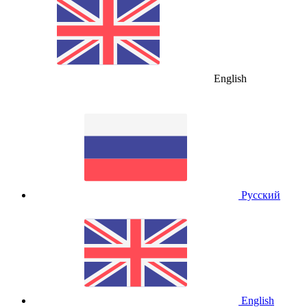
English
Русский
English