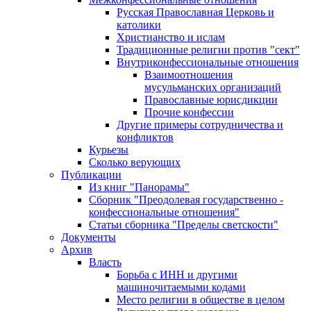
Русская Православная Церковь и
католики
Христианство и ислам
Традиционные религии против "сект"
Внутриконфессиональные отношения
Взаимоотношения
мусульманских организаций
Православные юрисдикции
Прочие конфессии
Другие примеры сотрудничества и
конфликтов
Курьезы
Сколько верующих
Публикации
Из книг "Панорамы"
Сборник "Преодолевая государственно -
конфессиональные отношения"
Статьи сборника "Пределы светскости"
Документы
Архив
Власть
Борьба с ИНН и другими
машиночитаемыми кодами
Место религии в обществе в целом