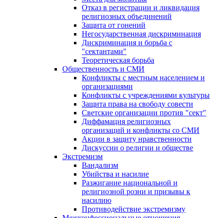
Отказ в регистрации и ликвидация
религиозных объединений
Защита от гонений
Негосударственная дискриминация
Дискриминация и борьба с
"сектантами"
Теоретическая борьба
Общественность и СМИ
Конфликты с местным населением и
организациями
Конфликты с учреждениями культуры
Защита права на свободу совести
Светские организации против "сект"
Диффамация религиозных
организаций и конфликты со СМИ
Акции в защиту нравственности
Дискуссии о религии и обществе
Экстремизм
Вандализм
Убийства и насилие
Разжигание национальной и
религиозной розни и призывы к
насилию
Противодействие экстремизму
Межконфессиональные отношения