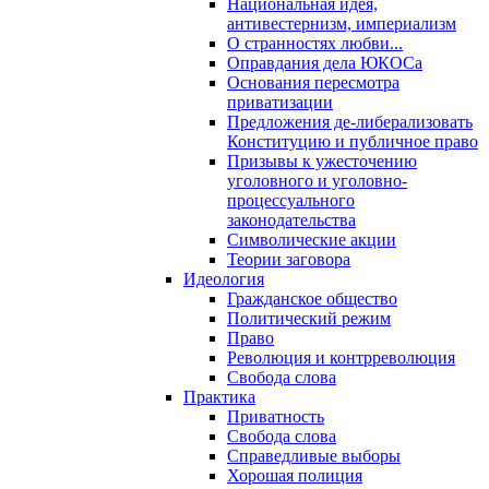
Национальная идея,
антивестернизм, империализм
О странностях любви...
Оправдания дела ЮКОСа
Основания пересмотра
приватизации
Предложения де-либерализовать
Конституцию и публичное право
Призывы к ужесточению
уголовного и уголовно-
процессуального
законодательства
Символические акции
Теории заговора
Идеология
Гражданское общество
Политический режим
Право
Революция и контрреволюция
Свобода слова
Практика
Приватность
Свобода слова
Справедливые выборы
Хорошая полиция