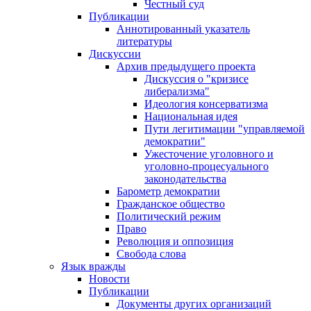
Честный суд
Публикации
Аннотированный указатель
литературы
Дискуссии
Архив предыдущего проекта
Дискуссия о "кризисе
либерализма"
Идеология консерватизма
Национальная идея
Пути легитимации "управляемой
демократии"
Ужесточение уголовного и
уголовно-процесуального
законодательства
Барометр демократии
Гражданское общество
Политический режим
Право
Революция и оппозиция
Свобода слова
Язык вражды
Новости
Публикации
Документы других организаций