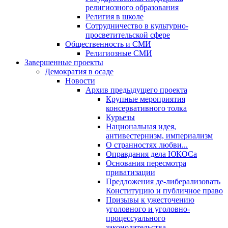
религиозного образования
Религия в школе
Сотрудничество в культурно-
просветительской сфере
Общественность и СМИ
Религиозные СМИ
Завершенные проекты
Демократия в осаде
Новости
Архив предыдущего проекта
Крупные мероприятия
консервативного толка
Курьезы
Национальная идея,
антивестернизм, империализм
О странностях любви...
Оправдания дела ЮКОСа
Основания пересмотра
приватизации
Предложения де-либерализовать
Конституцию и публичное право
Призывы к ужесточению
уголовного и уголовно-
процессуального
законодательства