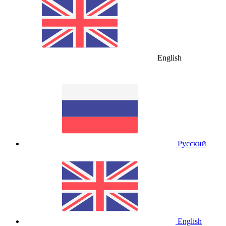
English
Русский
English