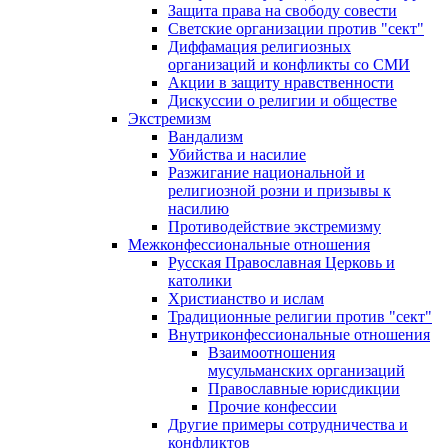
Защита права на свободу совести
Светские организации против "сект"
Диффамация религиозных
организаций и конфликты со СМИ
Акции в защиту нравственности
Дискуссии о религии и обществе
Экстремизм
Вандализм
Убийства и насилие
Разжигание национальной и
религиозной розни и призывы к
насилию
Противодействие экстремизму
Межконфессиональные отношения
Русская Православная Церковь и
католики
Христианство и ислам
Традиционные религии против "сект"
Внутриконфессиональные отношения
Взаимоотношения
мусульманских организаций
Православные юрисдикции
Прочие конфессии
Другие примеры сотрудничества и
конфликтов