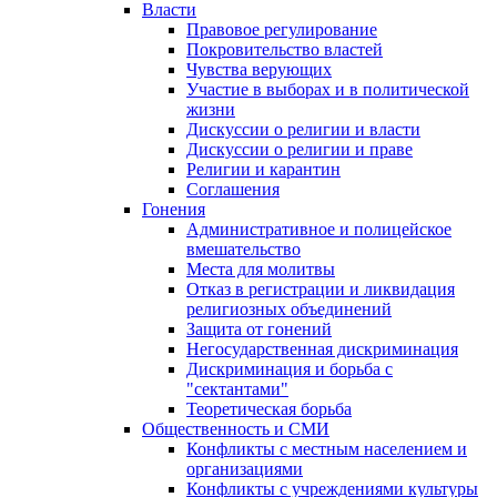
Власти
Правовое регулирование
Покровительство властей
Чувства верующих
Участие в выборах и в политической
жизни
Дискуссии о религии и власти
Дискуссии о религии и праве
Религии и карантин
Соглашения
Гонения
Административное и полицейское
вмешательство
Места для молитвы
Отказ в регистрации и ликвидация
религиозных объединений
Защита от гонений
Негосударственная дискриминация
Дискриминация и борьба с
"сектантами"
Теоретическая борьба
Общественность и СМИ
Конфликты с местным населением и
организациями
Конфликты с учреждениями культуры