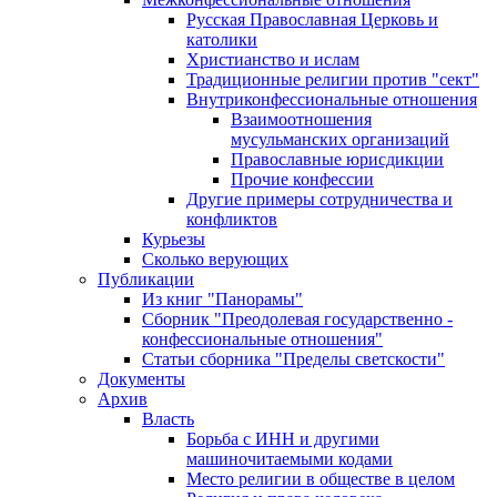
Русская Православная Церковь и
католики
Христианство и ислам
Традиционные религии против "сект"
Внутриконфессиональные отношения
Взаимоотношения
мусульманских организаций
Православные юрисдикции
Прочие конфессии
Другие примеры сотрудничества и
конфликтов
Курьезы
Сколько верующих
Публикации
Из книг "Панорамы"
Сборник "Преодолевая государственно -
конфессиональные отношения"
Статьи сборника "Пределы светскости"
Документы
Архив
Власть
Борьба с ИНН и другими
машиночитаемыми кодами
Место религии в обществе в целом