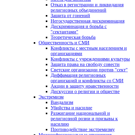
Отказ в регистрации и ликвидация
религиозных объединений
Защита от гонений
Негосударственная дискриминация
Дискриминация и борьба с
"сектантами"
Теоретическая борьба
Общественность и СМИ
Конфликты с местным населением и
организациями
Конфликты с учреждениями культуры
Защита права на свободу совести
Светские организации против "сект"
Диффамация религиозных
организаций и конфликты со СМИ
Акции в защиту нравственности
Дискуссии о религии и обществе
Экстремизм
Вандализм
Убийства и насилие
Разжигание национальной и
религиозной розни и призывы к
насилию
Противодействие экстремизму
Межконфессиональные отношения