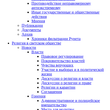
Противодействие неправомерному
антиэкстремизму
Иные государственные и общественные
действия
Мнения
Публикации
Документы
Архив
Хроники фильтрации Рунета
Религия в светском обществе
Новости
Власти
Правовое регулирование
Покровительство властей
Чувства верующих
Участие в выборах и в политической
жизни
Дискуссии о религии и власти
Дискуссии о религии и праве
Религии и карантин
Соглашения
Гонения
Административное и полицейское
вмешательство
Места для молитвы