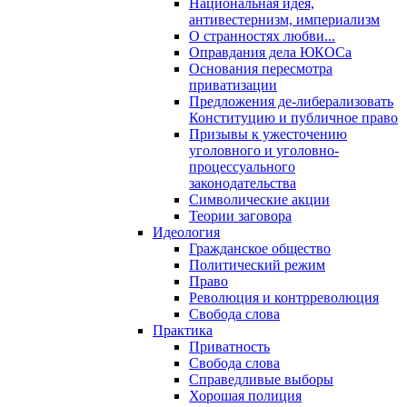
Национальная идея,
антивестернизм, империализм
О странностях любви...
Оправдания дела ЮКОСа
Основания пересмотра
приватизации
Предложения де-либерализовать
Конституцию и публичное право
Призывы к ужесточению
уголовного и уголовно-
процессуального
законодательства
Символические акции
Теории заговора
Идеология
Гражданское общество
Политический режим
Право
Революция и контрреволюция
Свобода слова
Практика
Приватность
Свобода слова
Справедливые выборы
Хорошая полиция