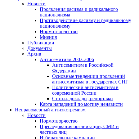
Новости
Проявления расизма и радикального
национализма
Противодействие расизму и радикальному
национализму
Нормотворчество
Мнения
Публикации
Документы
Архив
Антисемитизм 2003-2006
Антисемитизм в Российской
Федерации
Основные тенденции проявлений
антисемитизма в государствах СНГ
Политический антисемитизм в
современной России
Статьи, доклады, репортажи
Карта нападений по мотиву ненависти
Неправомерный антиэкстремизм
Новости
Нормотворчество
Преследования организаций, СМИ и
частных лиц
Избирательные кампании