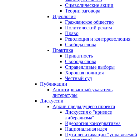
Символические акции
Теории заговора
Идеология
Гражданское общество
Политический режим
Право
Революция и контрреволюция
Свобода слова
Практика
Приватность
Свобода слова
Справедливые выборы
Хорошая полиция
Честный суд
Публикации
Аннотированный указатель
литературы
Дискуссии
Архив предыдущего проекта
Дискуссия о "кризисе
либерализма"
Идеология консерватизма
Национальная идея
Пути легитимации "управляемой