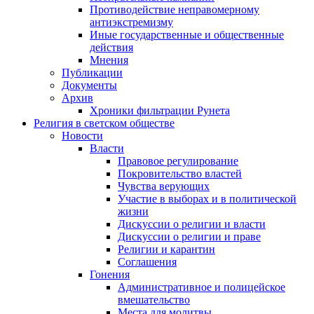
Противодействие неправомерному
антиэкстремизму
Иные государственные и общественные
действия
Мнения
Публикации
Документы
Архив
Хроники фильтрации Рунета
Религия в светском обществе
Новости
Власти
Правовое регулирование
Покровительство властей
Чувства верующих
Участие в выборах и в политической
жизни
Дискуссии о религии и власти
Дискуссии о религии и праве
Религии и карантин
Соглашения
Гонения
Административное и полицейское
вмешательство
Места для молитвы