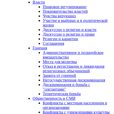
Власти
Правовое регулирование
Покровительство властей
Чувства верующих
Участие в выборах и в политической
жизни
Дискуссии о религии и власти
Дискуссии о религии и праве
Религии и карантин
Соглашения
Гонения
Административное и полицейское
вмешательство
Места для молитвы
Отказ в регистрации и ликвидация
религиозных объединений
Защита от гонений
Негосударственная дискриминация
Дискриминация и борьба с
"сектантами"
Теоретическая борьба
Общественность и СМИ
Конфликты с местным населением и
организациями
Конфликты с учреждениями культуры