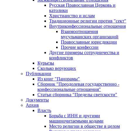
Русская Православная Церковь и
католики
Христианство и ислам
Традиционные религии против "сект"
Внутриконфессиональные отношения
Взаимоотношения
мусульманских организаций
Православные юрисдикции
Прочие конфессии
Другие примеры сотрудничества и
конфликтов
Курьезы
Сколько верующих
Публикации
Из книг "Панорамы"
Сборник "Преодолевая государственно -
конфессиональные отношения"
Статьи сборника "Пределы светскости"
Документы
Архив
Власть
Борьба с ИНН и другими
машиночитаемыми кодами
Место религии в обществе в целом