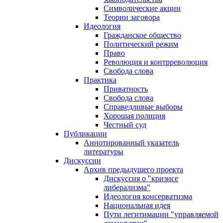
Символические акции
Теории заговора
Идеология
Гражданское общество
Политический режим
Право
Революция и контрреволюция
Свобода слова
Практика
Приватность
Свобода слова
Справедливые выборы
Хорошая полиция
Честный суд
Публикации
Аннотированный указатель
литературы
Дискуссии
Архив предыдущего проекта
Дискуссия о "кризисе
либерализма"
Идеология консерватизма
Национальная идея
Пути легитимации "управляемой