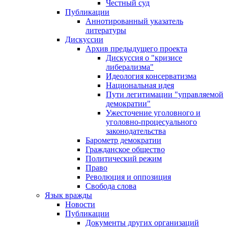
Честный суд
Публикации
Аннотированный указатель
литературы
Дискуссии
Архив предыдущего проекта
Дискуссия о "кризисе
либерализма"
Идеология консерватизма
Национальная идея
Пути легитимации "управляемой
демократии"
Ужесточение уголовного и
уголовно-процесуального
законодательства
Барометр демократии
Гражданское общество
Политический режим
Право
Революция и оппозиция
Свобода слова
Язык вражды
Новости
Публикации
Документы других организаций