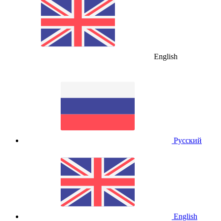
English
Русский
English