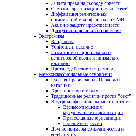
Защита права на свободу совести
Светские организации против "сект"
Диффамация религиозных
организаций и конфликты со СМИ
Акции в защиту нравственности
Дискуссии о религии и обществе
Экстремизм
Вандализм
Убийства и насилие
Разжигание национальной и
религиозной розни и призывы к
насилию
Противодействие экстремизму
Межконфессиональные отношения
Русская Православная Церковь и
католики
Христианство и ислам
Традиционные религии против "сект"
Внутриконфессиональные отношения
Взаимоотношения
мусульманских организаций
Православные юрисдикции
Прочие конфессии
Другие примеры сотрудничества и
конфликтов