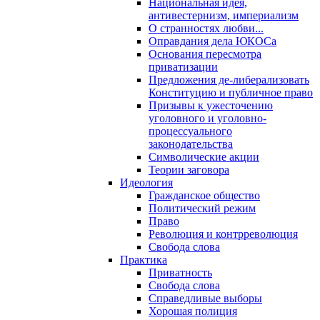
Национальная идея,
антивестернизм, империализм
О странностях любви...
Оправдания дела ЮКОСа
Основания пересмотра
приватизации
Предложения де-либерализовать
Конституцию и публичное право
Призывы к ужесточению
уголовного и уголовно-
процессуального
законодательства
Символические акции
Теории заговора
Идеология
Гражданское общество
Политический режим
Право
Революция и контрреволюция
Свобода слова
Практика
Приватность
Свобода слова
Справедливые выборы
Хорошая полиция