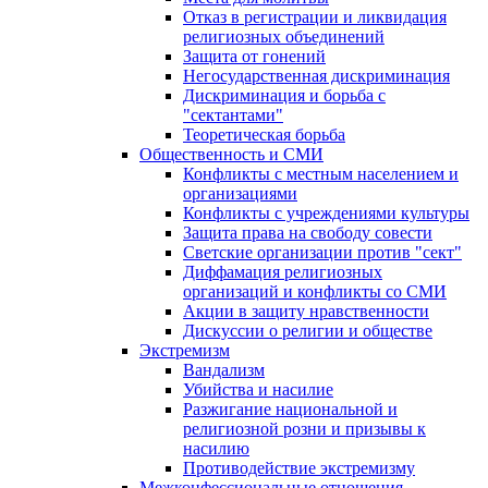
Отказ в регистрации и ликвидация
религиозных объединений
Защита от гонений
Негосударственная дискриминация
Дискриминация и борьба с
"сектантами"
Теоретическая борьба
Общественность и СМИ
Конфликты с местным населением и
организациями
Конфликты с учреждениями культуры
Защита права на свободу совести
Светские организации против "сект"
Диффамация религиозных
организаций и конфликты со СМИ
Акции в защиту нравственности
Дискуссии о религии и обществе
Экстремизм
Вандализм
Убийства и насилие
Разжигание национальной и
религиозной розни и призывы к
насилию
Противодействие экстремизму
Межконфессиональные отношения