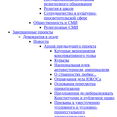
религиозного образования
Религия в школе
Сотрудничество в культурно-
просветительской сфере
Общественность и СМИ
Религиозные СМИ
Завершенные проекты
Демократия в осаде
Новости
Архив предыдущего проекта
Крупные мероприятия
консервативного толка
Курьезы
Национальная идея,
антивестернизм, империализм
О странностях любви...
Оправдания дела ЮКОСа
Основания пересмотра
приватизации
Предложения де-либерализовать
Конституцию и публичное право
Призывы к ужесточению
уголовного и уголовно-
процессуального
законодательства