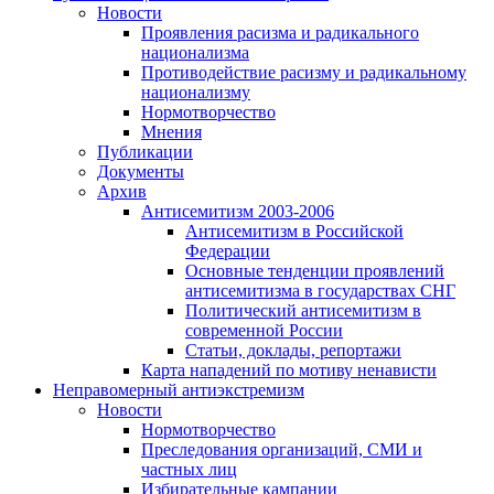
Новости
Проявления расизма и радикального
национализма
Противодействие расизму и радикальному
национализму
Нормотворчество
Мнения
Публикации
Документы
Архив
Антисемитизм 2003-2006
Антисемитизм в Российской
Федерации
Основные тенденции проявлений
антисемитизма в государствах СНГ
Политический антисемитизм в
современной России
Статьи, доклады, репортажи
Карта нападений по мотиву ненависти
Неправомерный антиэкстремизм
Новости
Нормотворчество
Преследования организаций, СМИ и
частных лиц
Избирательные кампании