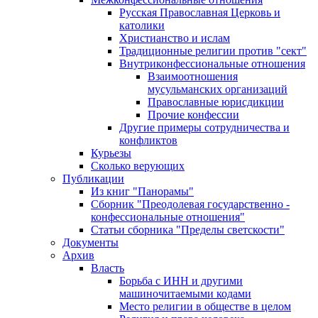
Русская Православная Церковь и
католики
Христианство и ислам
Традиционные религии против "сект"
Внутриконфессиональные отношения
Взаимоотношения
мусульманских организаций
Православные юрисдикции
Прочие конфессии
Другие примеры сотрудничества и
конфликтов
Курьезы
Сколько верующих
Публикации
Из книг "Панорамы"
Сборник "Преодолевая государственно -
конфессиональные отношения"
Статьи сборника "Пределы светскости"
Документы
Архив
Власть
Борьба с ИНН и другими
машиночитаемыми кодами
Место религии в обществе в целом