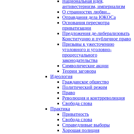
Национальная идея,
антивестернизм, империализм
О странностях любви...
Оправдания дела ЮКОСа
Основания пересмотра
приватизации
Предложения де-либерализовать
Конституцию и публичное право
Призывы к ужесточению
уголовного и уголовно-
процессуального
законодательства
Символические акции
Теории заговора
Идеология
Гражданское общество
Политический режим
Право
Революция и контрреволюция
Свобода слова
Практика
Приватность
Свобода слова
Справедливые выборы
Хорошая полиция