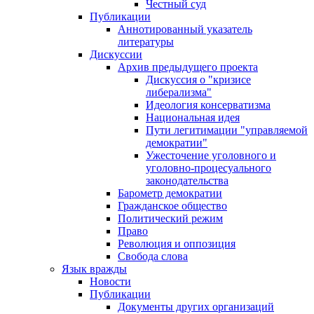
Честный суд
Публикации
Аннотированный указатель
литературы
Дискуссии
Архив предыдущего проекта
Дискуссия о "кризисе
либерализма"
Идеология консерватизма
Национальная идея
Пути легитимации "управляемой
демократии"
Ужесточение уголовного и
уголовно-процесуального
законодательства
Барометр демократии
Гражданское общество
Политический режим
Право
Революция и оппозиция
Свобода слова
Язык вражды
Новости
Публикации
Документы других организаций