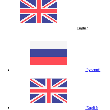
English
Русский
English