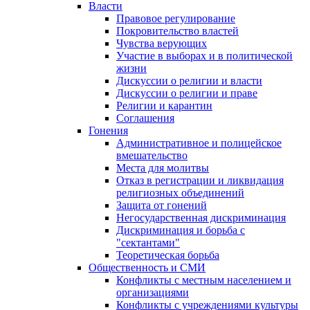
Власти
Правовое регулирование
Покровительство властей
Чувства верующих
Участие в выборах и в политической
жизни
Дискуссии о религии и власти
Дискуссии о религии и праве
Религии и карантин
Соглашения
Гонения
Административное и полицейское
вмешательство
Места для молитвы
Отказ в регистрации и ликвидация
религиозных объединений
Защита от гонений
Негосударственная дискриминация
Дискриминация и борьба с
"сектантами"
Теоретическая борьба
Общественность и СМИ
Конфликты с местным населением и
организациями
Конфликты с учреждениями культуры