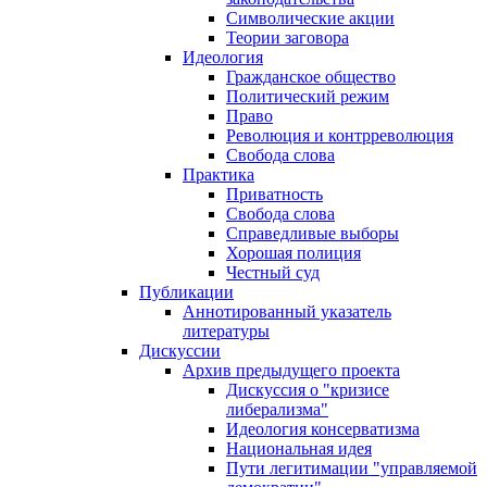
Символические акции
Теории заговора
Идеология
Гражданское общество
Политический режим
Право
Революция и контрреволюция
Свобода слова
Практика
Приватность
Свобода слова
Справедливые выборы
Хорошая полиция
Честный суд
Публикации
Аннотированный указатель
литературы
Дискуссии
Архив предыдущего проекта
Дискуссия о "кризисе
либерализма"
Идеология консерватизма
Национальная идея
Пути легитимации "управляемой