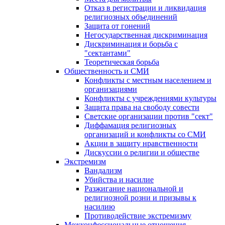
Отказ в регистрации и ликвидация
религиозных объединений
Защита от гонений
Негосударственная дискриминация
Дискриминация и борьба с
"сектантами"
Теоретическая борьба
Общественность и СМИ
Конфликты с местным населением и
организациями
Конфликты с учреждениями культуры
Защита права на свободу совести
Светские организации против "сект"
Диффамация религиозных
организаций и конфликты со СМИ
Акции в защиту нравственности
Дискуссии о религии и обществе
Экстремизм
Вандализм
Убийства и насилие
Разжигание национальной и
религиозной розни и призывы к
насилию
Противодействие экстремизму
Межконфессиональные отношения