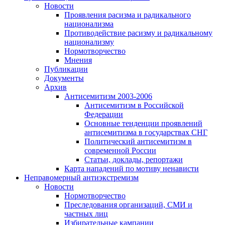
Новости
Проявления расизма и радикального
национализма
Противодействие расизму и радикальному
национализму
Нормотворчество
Мнения
Публикации
Документы
Архив
Антисемитизм 2003-2006
Антисемитизм в Российской
Федерации
Основные тенденции проявлений
антисемитизма в государствах СНГ
Политический антисемитизм в
современной России
Статьи, доклады, репортажи
Карта нападений по мотиву ненависти
Неправомерный антиэкстремизм
Новости
Нормотворчество
Преследования организаций, СМИ и
частных лиц
Избирательные кампании