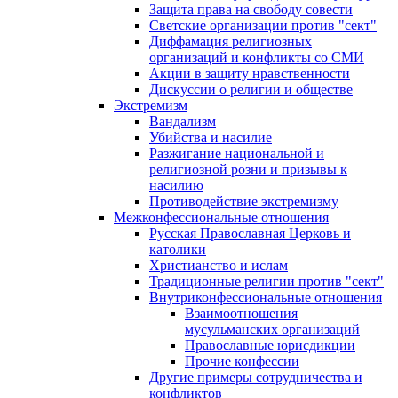
Защита права на свободу совести
Светские организации против "сект"
Диффамация религиозных
организаций и конфликты со СМИ
Акции в защиту нравственности
Дискуссии о религии и обществе
Экстремизм
Вандализм
Убийства и насилие
Разжигание национальной и
религиозной розни и призывы к
насилию
Противодействие экстремизму
Межконфессиональные отношения
Русская Православная Церковь и
католики
Христианство и ислам
Традиционные религии против "сект"
Внутриконфессиональные отношения
Взаимоотношения
мусульманских организаций
Православные юрисдикции
Прочие конфессии
Другие примеры сотрудничества и
конфликтов