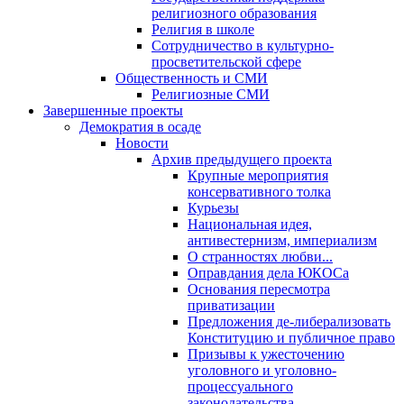
религиозного образования
Религия в школе
Сотрудничество в культурно-
просветительской сфере
Общественность и СМИ
Религиозные СМИ
Завершенные проекты
Демократия в осаде
Новости
Архив предыдущего проекта
Крупные мероприятия
консервативного толка
Курьезы
Национальная идея,
антивестернизм, империализм
О странностях любви...
Оправдания дела ЮКОСа
Основания пересмотра
приватизации
Предложения де-либерализовать
Конституцию и публичное право
Призывы к ужесточению
уголовного и уголовно-
процессуального
законодательства