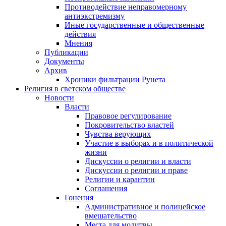
Противодействие неправомерному
антиэкстремизму
Иные государственные и общественные
действия
Мнения
Публикации
Документы
Архив
Хроники фильтрации Рунета
Религия в светском обществе
Новости
Власти
Правовое регулирование
Покровительство властей
Чувства верующих
Участие в выборах и в политической
жизни
Дискуссии о религии и власти
Дискуссии о религии и праве
Религии и карантин
Соглашения
Гонения
Административное и полицейское
вмешательство
Места для молитвы