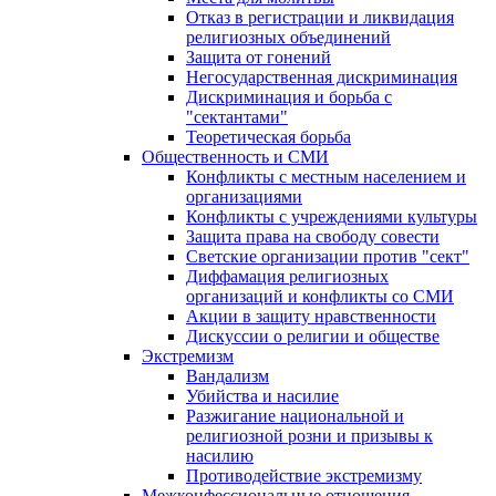
Отказ в регистрации и ликвидация
религиозных объединений
Защита от гонений
Негосударственная дискриминация
Дискриминация и борьба с
"сектантами"
Теоретическая борьба
Общественность и СМИ
Конфликты с местным населением и
организациями
Конфликты с учреждениями культуры
Защита права на свободу совести
Светские организации против "сект"
Диффамация религиозных
организаций и конфликты со СМИ
Акции в защиту нравственности
Дискуссии о религии и обществе
Экстремизм
Вандализм
Убийства и насилие
Разжигание национальной и
религиозной розни и призывы к
насилию
Противодействие экстремизму
Межконфессиональные отношения