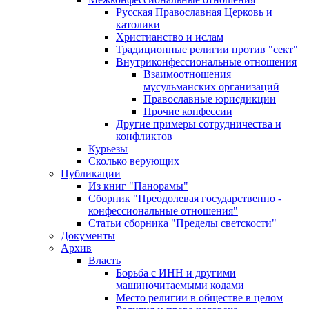
Русская Православная Церковь и
католики
Христианство и ислам
Традиционные религии против "сект"
Внутриконфессиональные отношения
Взаимоотношения
мусульманских организаций
Православные юрисдикции
Прочие конфессии
Другие примеры сотрудничества и
конфликтов
Курьезы
Сколько верующих
Публикации
Из книг "Панорамы"
Сборник "Преодолевая государственно -
конфессиональные отношения"
Статьи сборника "Пределы светскости"
Документы
Архив
Власть
Борьба с ИНН и другими
машиночитаемыми кодами
Место религии в обществе в целом