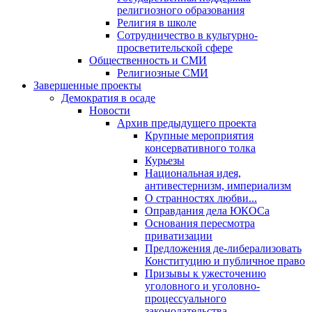
религиозного образования
Религия в школе
Сотрудничество в культурно-
просветительской сфере
Общественность и СМИ
Религиозные СМИ
Завершенные проекты
Демократия в осаде
Новости
Архив предыдущего проекта
Крупные мероприятия
консервативного толка
Курьезы
Национальная идея,
антивестернизм, империализм
О странностях любви...
Оправдания дела ЮКОСа
Основания пересмотра
приватизации
Предложения де-либерализовать
Конституцию и публичное право
Призывы к ужесточению
уголовного и уголовно-
процессуального
законодательства