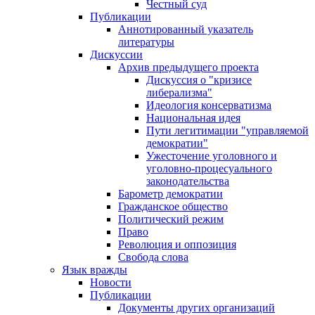
Честный суд
Публикации
Аннотированный указатель
литературы
Дискуссии
Архив предыдущего проекта
Дискуссия о "кризисе
либерализма"
Идеология консерватизма
Национальная идея
Пути легитимации "управляемой
демократии"
Ужесточение уголовного и
уголовно-процесуального
законодательства
Барометр демократии
Гражданское общество
Политический режим
Право
Революция и оппозиция
Свобода слова
Язык вражды
Новости
Публикации
Документы других организаций