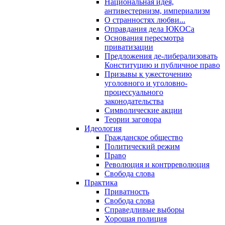
Национальная идея,
антивестернизм, империализм
О странностях любви...
Оправдания дела ЮКОСа
Основания пересмотра
приватизации
Предложения де-либерализовать
Конституцию и публичное право
Призывы к ужесточению
уголовного и уголовно-
процессуального
законодательства
Символические акции
Теории заговора
Идеология
Гражданское общество
Политический режим
Право
Революция и контрреволюция
Свобода слова
Практика
Приватность
Свобода слова
Справедливые выборы
Хорошая полиция