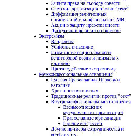
Защита права на свободу совести
Светские организации против "сект"
Диффамация религиозных
организаций и конфликты со СМИ
Акции в защиту нравственности
Дискуссии о религии и обществе
Экстремизм
Вандализм
Убийства и насилие
Разжигание национальной и
религиозной розни и призывы к
насилию
Противодействие экстремизму
Межконфессиональные отношения
Русская Православная Церковь и
католики
Христианство и ислам
Традиционные религии против "сект"
Внутриконфессиональные отношения
Взаимоотношения
мусульманских организаций
Православные юрисдикции
Прочие конфессии
Другие примеры сотрудничества и
конфликтов