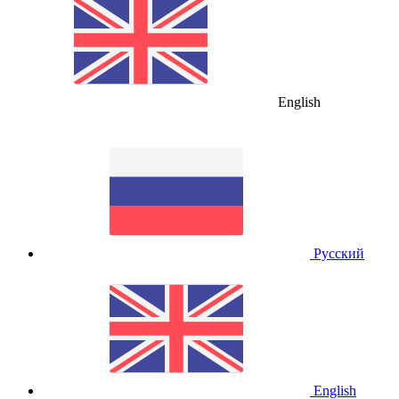
English
Русский
English