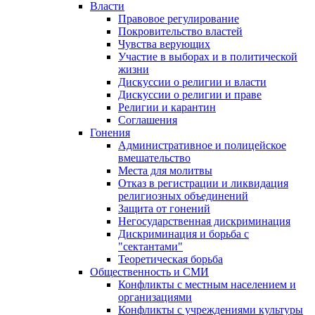
Власти
Правовое регулирование
Покровительство властей
Чувства верующих
Участие в выборах и в политической
жизни
Дискуссии о религии и власти
Дискуссии о религии и праве
Религии и карантин
Соглашения
Гонения
Административное и полицейское
вмешательство
Места для молитвы
Отказ в регистрации и ликвидация
религиозных объединений
Защита от гонений
Негосударственная дискриминация
Дискриминация и борьба с
"сектантами"
Теоретическая борьба
Общественность и СМИ
Конфликты с местным населением и
организациями
Конфликты с учреждениями культуры