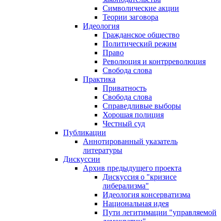
Символические акции
Теории заговора
Идеология
Гражданское общество
Политический режим
Право
Революция и контрреволюция
Свобода слова
Практика
Приватность
Свобода слова
Справедливые выборы
Хорошая полиция
Честный суд
Публикации
Аннотированный указатель
литературы
Дискуссии
Архив предыдущего проекта
Дискуссия о "кризисе
либерализма"
Идеология консерватизма
Национальная идея
Пути легитимации "управляемой