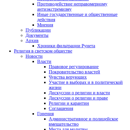
Противодействие неправомерному
антиэкстремизму
Иные государственные и общественные
действия
Мнения
Публикации
Документы
Архив
Хроники фильтрации Рунета
Религия в светском обществе
Новости
Власти
Правовое регулирование
Покровительство властей
Чувства верующих
Участие в выборах и в политической
жизни
Дискуссии о религии и власти
Дискуссии о религии и праве
Религии и карантин
Соглашения
Гонения
Административное и полицейское
вмешательство
Места для молитвы