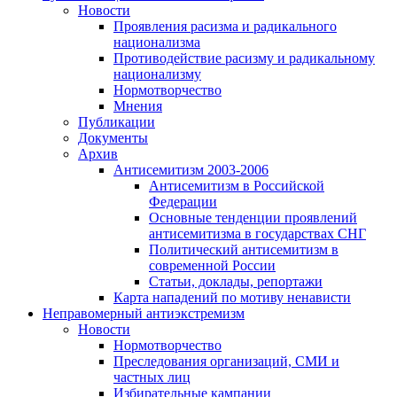
Новости
Проявления расизма и радикального
национализма
Противодействие расизму и радикальному
национализму
Нормотворчество
Мнения
Публикации
Документы
Архив
Антисемитизм 2003-2006
Антисемитизм в Российской
Федерации
Основные тенденции проявлений
антисемитизма в государствах СНГ
Политический антисемитизм в
современной России
Статьи, доклады, репортажи
Карта нападений по мотиву ненависти
Неправомерный антиэкстремизм
Новости
Нормотворчество
Преследования организаций, СМИ и
частных лиц
Избирательные кампании