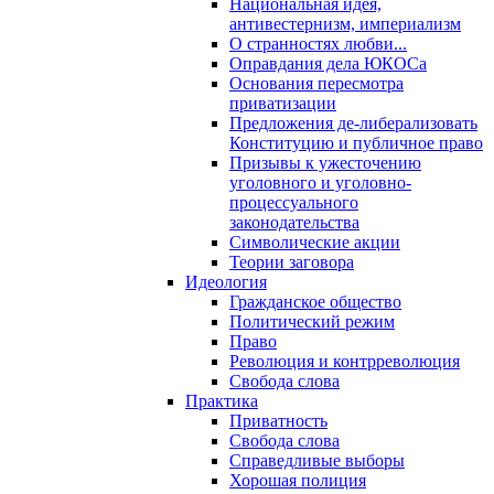
Национальная идея,
антивестернизм, империализм
О странностях любви...
Оправдания дела ЮКОСа
Основания пересмотра
приватизации
Предложения де-либерализовать
Конституцию и публичное право
Призывы к ужесточению
уголовного и уголовно-
процессуального
законодательства
Символические акции
Теории заговора
Идеология
Гражданское общество
Политический режим
Право
Революция и контрреволюция
Свобода слова
Практика
Приватность
Свобода слова
Справедливые выборы
Хорошая полиция