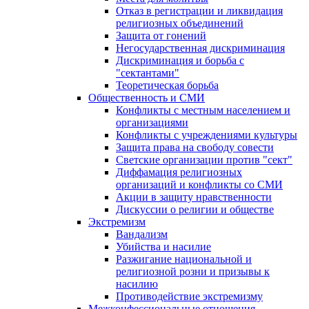
Отказ в регистрации и ликвидация
религиозных объединений
Защита от гонений
Негосударственная дискриминация
Дискриминация и борьба с
"сектантами"
Теоретическая борьба
Общественность и СМИ
Конфликты с местным населением и
организациями
Конфликты с учреждениями культуры
Защита права на свободу совести
Светские организации против "сект"
Диффамация религиозных
организаций и конфликты со СМИ
Акции в защиту нравственности
Дискуссии о религии и обществе
Экстремизм
Вандализм
Убийства и насилие
Разжигание национальной и
религиозной розни и призывы к
насилию
Противодействие экстремизму
Межконфессиональные отношения