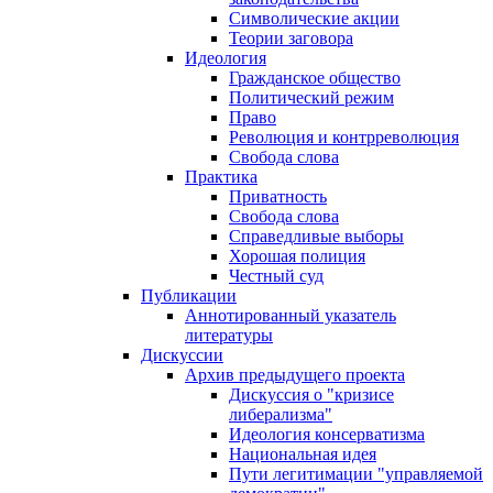
Символические акции
Теории заговора
Идеология
Гражданское общество
Политический режим
Право
Революция и контрреволюция
Свобода слова
Практика
Приватность
Свобода слова
Справедливые выборы
Хорошая полиция
Честный суд
Публикации
Аннотированный указатель
литературы
Дискуссии
Архив предыдущего проекта
Дискуссия о "кризисе
либерализма"
Идеология консерватизма
Национальная идея
Пути легитимации "управляемой