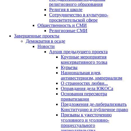
религиозного образования
Религия в школе
Сотрудничество в культурно-
просветительской сфере
Общественность и СМИ
Религиозные СМИ
Завершенные проекты
Демократия в осаде
Новости
Архив предыдущего проекта
Крупные мероприятия
консервативного толка
Курьезы
Национальная идея,
антивестернизм, империализм
О странностях любви...
Оправдания дела ЮКОСа
Основания пересмотра
приватизации
Предложения де-либерализовать
Конституцию и публичное право
Призывы к ужесточению
уголовного и уголовно-
процессуального
законодательства