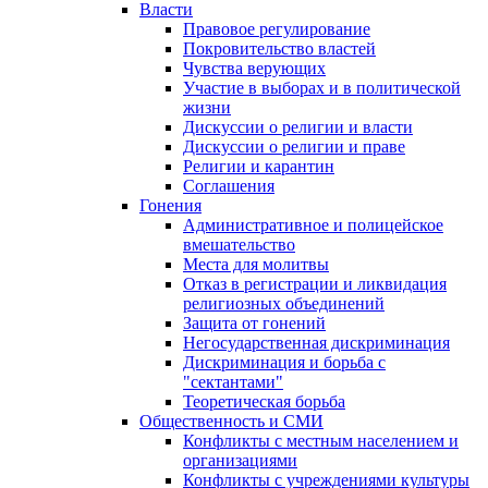
Власти
Правовое регулирование
Покровительство властей
Чувства верующих
Участие в выборах и в политической
жизни
Дискуссии о религии и власти
Дискуссии о религии и праве
Религии и карантин
Соглашения
Гонения
Административное и полицейское
вмешательство
Места для молитвы
Отказ в регистрации и ликвидация
религиозных объединений
Защита от гонений
Негосударственная дискриминация
Дискриминация и борьба с
"сектантами"
Теоретическая борьба
Общественность и СМИ
Конфликты с местным населением и
организациями
Конфликты с учреждениями культуры