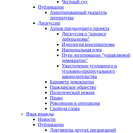
Честный суд
Публикации
Аннотированный указатель
литературы
Дискуссии
Архив предыдущего проекта
Дискуссия о "кризисе
либерализма"
Идеология консерватизма
Национальная идея
Пути легитимации "управляемой
демократии"
Ужесточение уголовного и
уголовно-процесуального
законодательства
Барометр демократии
Гражданское общество
Политический режим
Право
Революция и оппозиция
Свобода слова
Язык вражды
Новости
Публикации
Документы других организаций