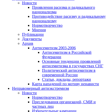
Новости
Проявления расизма и радикального
национализма
Противодействие расизму и радикальному
национализму
Нормотворчество
Мнения
Публикации
Документы
Архив
Антисемитизм 2003-2006
Антисемитизм в Российской
Федерации
Основные тенденции проявлений
антисемитизма в государствах СНГ
Политический антисемитизм в
современной России
Статьи, доклады, репортажи
Карта нападений по мотиву ненависти
Неправомерный антиэкстремизм
Новости
Нормотворчество
Преследования организаций, СМИ и
частных лиц
Избирательные кампании