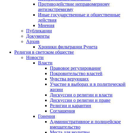
Противодействие неправомерному
антиэкстремизму
Иные государственные и общественные
действия
Мнения
Публикации
Документы
Архив
Хроники фильтрации Рунета
Религия в светском обществе
Новости
Власти
Правовое регулирование
Покровительство властей
Чувства верующих
Участие в выборах и в политической
жизни
Дискуссии о религии и власти
Дискуссии о религии и праве
Религии и карантин
Соглашения
Гонения
Административное и полицейское
вмешательство
Места для молитвы