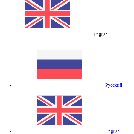
English
Русский
English