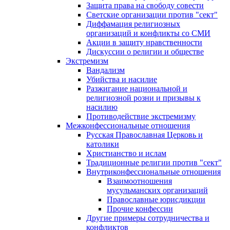
Защита права на свободу совести
Светские организации против "сект"
Диффамация религиозных
организаций и конфликты со СМИ
Акции в защиту нравственности
Дискуссии о религии и обществе
Экстремизм
Вандализм
Убийства и насилие
Разжигание национальной и
религиозной розни и призывы к
насилию
Противодействие экстремизму
Межконфессиональные отношения
Русская Православная Церковь и
католики
Христианство и ислам
Традиционные религии против "сект"
Внутриконфессиональные отношения
Взаимоотношения
мусульманских организаций
Православные юрисдикции
Прочие конфессии
Другие примеры сотрудничества и
конфликтов