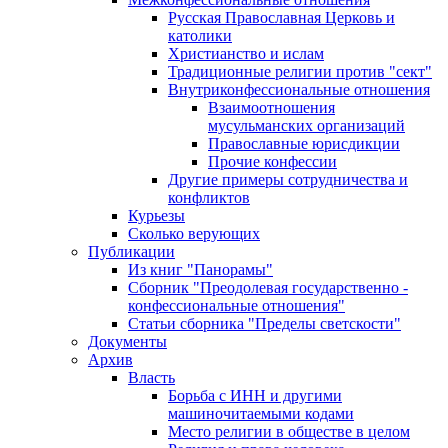
Русская Православная Церковь и
католики
Христианство и ислам
Традиционные религии против "сект"
Внутриконфессиональные отношения
Взаимоотношения
мусульманских организаций
Православные юрисдикции
Прочие конфессии
Другие примеры сотрудничества и
конфликтов
Курьезы
Сколько верующих
Публикации
Из книг "Панорамы"
Сборник "Преодолевая государственно -
конфессиональные отношения"
Статьи сборника "Пределы светскости"
Документы
Архив
Власть
Борьба с ИНН и другими
машиночитаемыми кодами
Место религии в обществе в целом