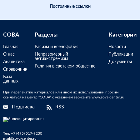
Постоянные ссылки
СОВА
Разделы
Категории
Главная
Расизм и ксенофобия
Новости
О нас
Неправомерный
Публикации
антиэкстремизм
Аналитика
Документы
Религия в светском обществе
Справочник
База
данных
При перепечатке материалов или ином их использовании просим
ссылаться на центр “СОВА” с указанием веб-сайта www.sova-center.ru
Подписка
RSS
Тел:
+7 (495) 517-9230
mail@sova-center.ru