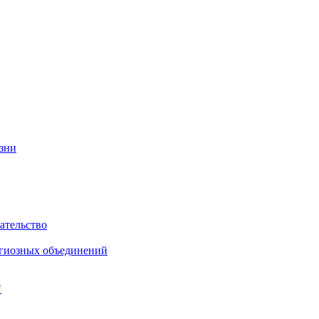
изни
ательство
игиозных объединений
"