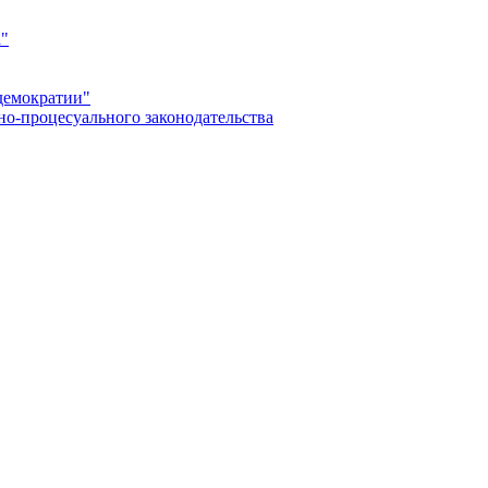
а"
демократии"
но-процесуального законодательства