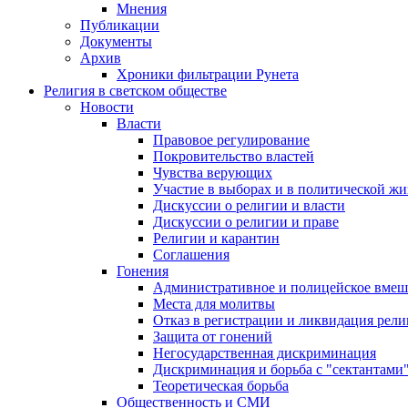
Мнения
Публикации
Документы
Архив
Хроники фильтрации Рунета
Религия в светском обществе
Новости
Власти
Правовое регулирование
Покровительство властей
Чувства верующих
Участие в выборах и в политической ж
Дискуссии о религии и власти
Дискуссии о религии и праве
Религии и карантин
Соглашения
Гонения
Административное и полицейское вмеш
Места для молитвы
Отказ в регистрации и ликвидация рел
Защита от гонений
Негосударственная дискриминация
Дискриминация и борьба с "сектантами
Теоретическая борьба
Общественность и СМИ