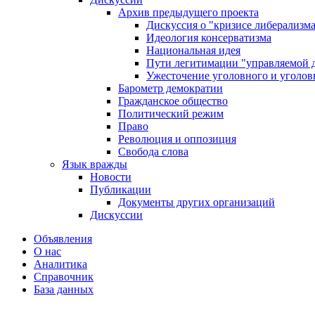
Архив предыдущего проекта
Дискуссия о "кризисе либерализм
Идеология консерватизма
Национальная идея
Пути легитимации "управляемой 
Ужесточение уголовного и уголов
Барометр демократии
Гражданское общество
Политический режим
Право
Революция и оппозиция
Свобода слова
Язык вражды
Новости
Публикации
Документы других организаций
Дискуссии
Объявления
О нас
Аналитика
Справочник
База данных