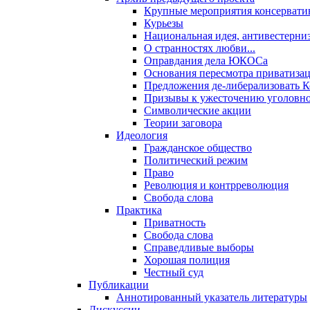
Крупные мероприятия консервати
Курьезы
Национальная идея, антивестерни
О странностях любви...
Оправдания дела ЮКОСа
Основания пересмотра приватиза
Предложения де-либерализовать 
Призывы к ужесточению уголовног
Символические акции
Теории заговора
Идеология
Гражданское общество
Политический режим
Право
Революция и контрреволюция
Свобода слова
Практика
Приватность
Свобода слова
Справедливые выборы
Хорошая полиция
Честный суд
Публикации
Аннотированный указатель литературы
Дискуссии