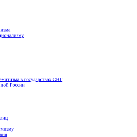
лизма
ционализму
емитизма в государствах СНГ
нной России
 лиц
емизму
вия