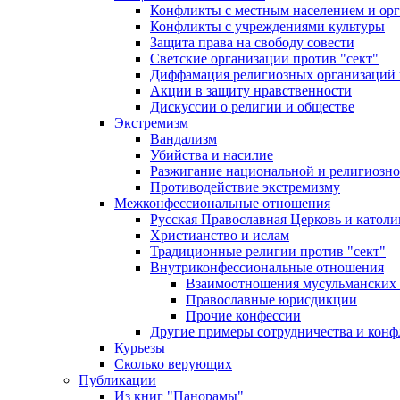
Конфликты с местным населением и ор
Конфликты с учреждениями культуры
Защита права на свободу совести
Светские организации против "сект"
Диффамация религиозных организаций
Акции в защиту нравственности
Дискуссии о религии и обществе
Экстремизм
Вандализм
Убийства и насилие
Разжигание национальной и религиозно
Противодействие экстремизму
Межконфессиональные отношения
Русская Православная Церковь и католи
Христианство и ислам
Традиционные религии против "сект"
Внутриконфессиональные отношения
Взаимоотношения мусульманских 
Православные юрисдикции
Прочие конфессии
Другие примеры сотрудничества и конф
Курьезы
Сколько верующих
Публикации
Из книг "Панорамы"