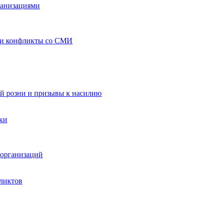
ганизациями
 и конфликты со СМИ
й розни и призывы к насилию
ки
организаций
ликтов