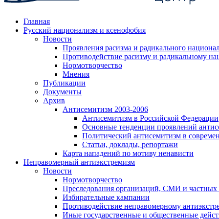
Главная
Русский национализм и ксенофобия
Новости
Проявления расизма и радикального национа
Противодействие расизму и радикальному на
Нормотворчество
Мнения
Публикации
Документы
Архив
Антисемитизм 2003-2006
Антисемитизм в Российской Федерации
Основные тенденции проявлений антис
Политический антисемитизм в совреме
Статьи, доклады, репортажи
Карта нападений по мотиву ненависти
Неправомерный антиэкстремизм
Новости
Нормотворчество
Преследования организаций, СМИ и частных
Избирательные кампании
Противодействие неправомерному антиэкстр
Иные государственные и общественные дейст