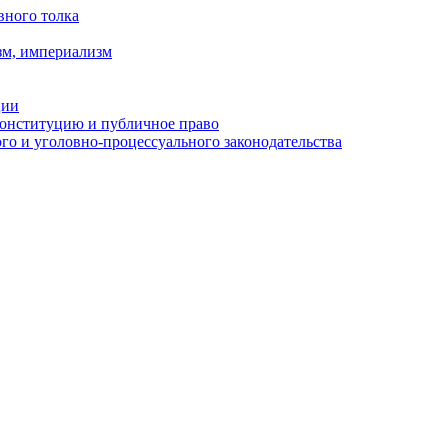
вного толка
зм, империализм
ции
Конституцию и публичное право
о и уголовно-процессуального законодательства