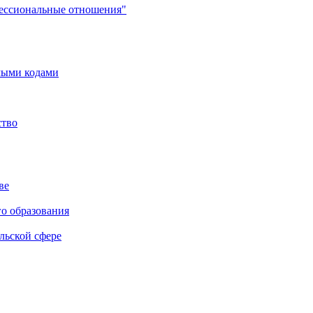
фессиональные отношения"
мыми кодами
ство
ве
го образования
льской сфере