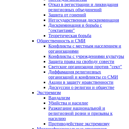
Отказ в регистрации и ликвидация
религиозных объединений
Защита от гонений
Негосударственная дискриминация
Дискриминация и борьба с
"сектантами"
Теоретическая борьба
Общественность и СМИ
Конфликты с местным населением и
организациями
Конфликты с учреждениями культуры
Защита права на свободу совести
Светские организации против "сект"
Диффамация религиозных
организаций и конфликты со СМИ
Акции в защиту нравственности
Дискуссии о религии и обществе
Экстремизм
Вандализм
Убийства и насилие
Разжигание национальной и
религиозной розни и призывы к
насилию
Противодействие экстремизму
Межконфессиональные отношения