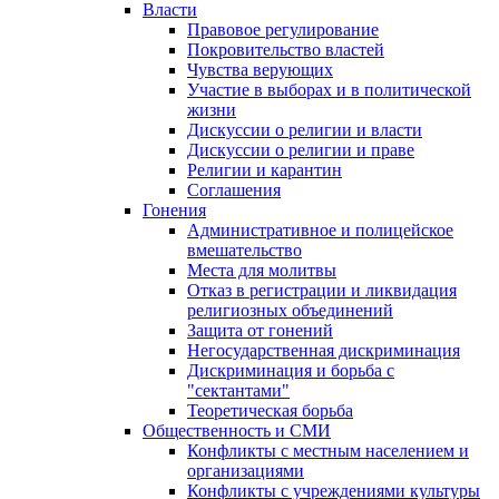
Власти
Правовое регулирование
Покровительство властей
Чувства верующих
Участие в выборах и в политической
жизни
Дискуссии о религии и власти
Дискуссии о религии и праве
Религии и карантин
Соглашения
Гонения
Административное и полицейское
вмешательство
Места для молитвы
Отказ в регистрации и ликвидация
религиозных объединений
Защита от гонений
Негосударственная дискриминация
Дискриминация и борьба с
"сектантами"
Теоретическая борьба
Общественность и СМИ
Конфликты с местным населением и
организациями
Конфликты с учреждениями культуры