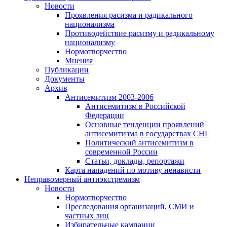
Новости
Проявления расизма и радикального
национализма
Противодействие расизму и радикальному
национализму
Нормотворчество
Мнения
Публикации
Документы
Архив
Антисемитизм 2003-2006
Антисемитизм в Российской
Федерации
Основные тенденции проявлений
антисемитизма в государствах СНГ
Политический антисемитизм в
современной России
Статьи, доклады, репортажи
Карта нападений по мотиву ненависти
Неправомерный антиэкстремизм
Новости
Нормотворчество
Преследования организаций, СМИ и
частных лиц
Избирательные кампании