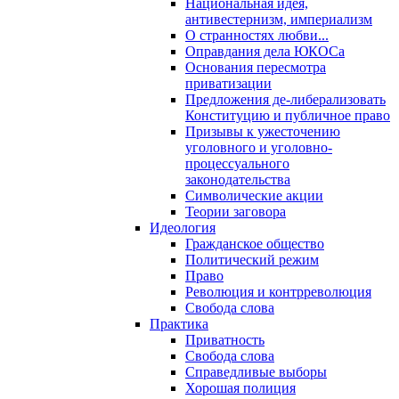
Национальная идея,
антивестернизм, империализм
О странностях любви...
Оправдания дела ЮКОСа
Основания пересмотра
приватизации
Предложения де-либерализовать
Конституцию и публичное право
Призывы к ужесточению
уголовного и уголовно-
процессуального
законодательства
Символические акции
Теории заговора
Идеология
Гражданское общество
Политический режим
Право
Революция и контрреволюция
Свобода слова
Практика
Приватность
Свобода слова
Справедливые выборы
Хорошая полиция