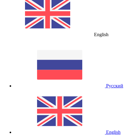
English
Русский
English