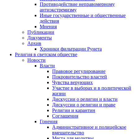
Противодействие неправомерному
антиэкстремизму
Иные государственные и общественные
действия
Мнения
Публикации
Документы
Архив
Хроники фильтрации Рунета
Религия в светском обществе
Новости
Власти
Правовое регулирование
Покровительство властей
Чувства верующих
Участие в выборах и в политической
жизни
Дискуссии о религии и власти
Дискуссии о религии и праве
Религии и карантин
Соглашения
Гонения
Административное и полицейское
вмешательство
Места для молитвы