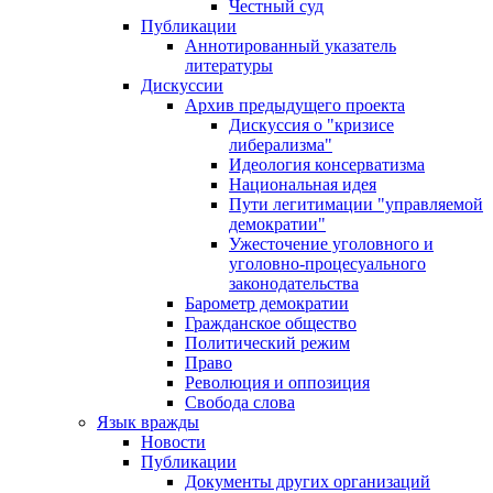
Честный суд
Публикации
Аннотированный указатель
литературы
Дискуссии
Архив предыдущего проекта
Дискуссия о "кризисе
либерализма"
Идеология консерватизма
Национальная идея
Пути легитимации "управляемой
демократии"
Ужесточение уголовного и
уголовно-процесуального
законодательства
Барометр демократии
Гражданское общество
Политический режим
Право
Революция и оппозиция
Свобода слова
Язык вражды
Новости
Публикации
Документы других организаций