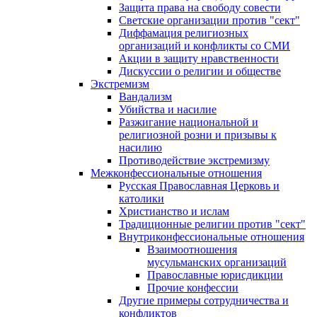
Защита права на свободу совести
Светские организации против "сект"
Диффамация религиозных
организаций и конфликты со СМИ
Акции в защиту нравственности
Дискуссии о религии и обществе
Экстремизм
Вандализм
Убийства и насилие
Разжигание национальной и
религиозной розни и призывы к
насилию
Противодействие экстремизму
Межконфессиональные отношения
Русская Православная Церковь и
католики
Христианство и ислам
Традиционные религии против "сект"
Внутриконфессиональные отношения
Взаимоотношения
мусульманских организаций
Православные юрисдикции
Прочие конфессии
Другие примеры сотрудничества и
конфликтов