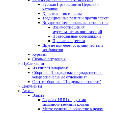
Русская Православная Церковь и
католики
Христианство и ислам
Традиционные религии против "сект"
Внутриконфессиональные отношения
Взаимоотношения
мусульманских организаций
Православные юрисдикции
Прочие конфессии
Другие примеры сотрудничества и
конфликтов
Курьезы
Сколько верующих
Публикации
Из книг "Панорамы"
Сборник "Преодолевая государственно -
конфессиональные отношения"
Статьи сборника "Пределы светскости"
Документы
Архив
Власть
Борьба с ИНН и другими
машиночитаемыми кодами
Место религии в обществе в целом