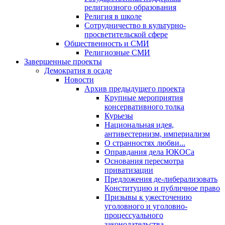
религиозного образования
Религия в школе
Сотрудничество в культурно-
просветительской сфере
Общественность и СМИ
Религиозные СМИ
Завершенные проекты
Демократия в осаде
Новости
Архив предыдущего проекта
Крупные мероприятия
консервативного толка
Курьезы
Национальная идея,
антивестернизм, империализм
О странностях любви...
Оправдания дела ЮКОСа
Основания пересмотра
приватизации
Предложения де-либерализовать
Конституцию и публичное право
Призывы к ужесточению
уголовного и уголовно-
процессуального
законодательства