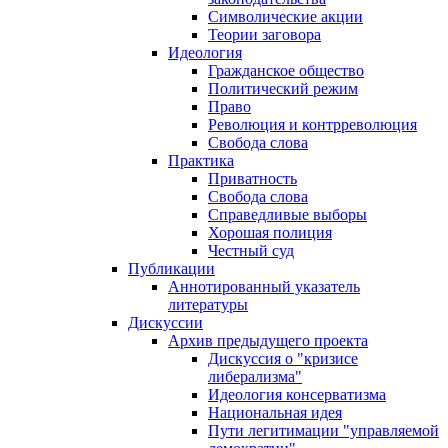
Символические акции
Теории заговора
Идеология
Гражданское общество
Политический режим
Право
Революция и контрреволюция
Свобода слова
Практика
Приватность
Свобода слова
Справедливые выборы
Хорошая полиция
Честный суд
Публикации
Аннотированный указатель
литературы
Дискуссии
Архив предыдущего проекта
Дискуссия о "кризисе
либерализма"
Идеология консерватизма
Национальная идея
Пути легитимации "управляемой