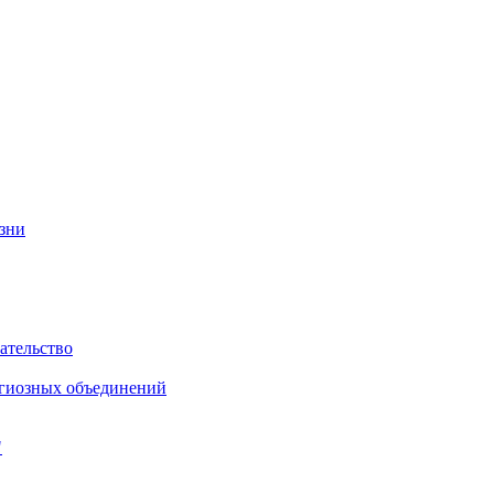
изни
ательство
игиозных объединений
"