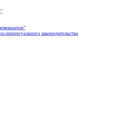
а"
демократии"
но-процесуального законодательства