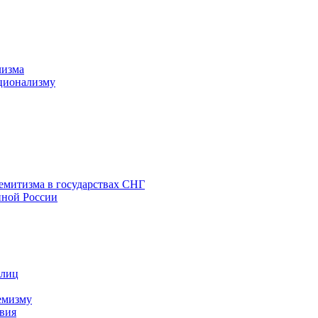
лизма
ционализму
емитизма в государствах СНГ
нной России
 лиц
емизму
вия