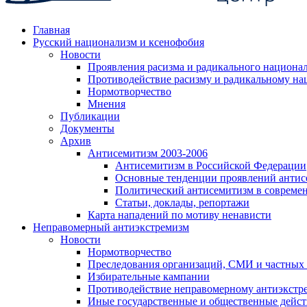
Главная
Русский национализм и ксенофобия
Новости
Проявления расизма и радикального национа
Противодействие расизму и радикальному на
Нормотворчество
Мнения
Публикации
Документы
Архив
Антисемитизм 2003-2006
Антисемитизм в Российской Федерации
Основные тенденции проявлений антис
Политический антисемитизм в совреме
Статьи, доклады, репортажи
Карта нападений по мотиву ненависти
Неправомерный антиэкстремизм
Новости
Нормотворчество
Преследования организаций, СМИ и частных
Избирательные кампании
Противодействие неправомерному антиэкстр
Иные государственные и общественные дейст