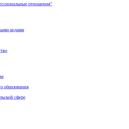
фессиональные отношения"
мыми кодами
ство
ве
го образования
льской сфере