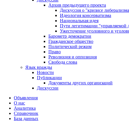
Архив предыдущего проекта
Дискуссия о "кризисе либерализм
Идеология консерватизма
Национальная идея
Пути легитимации "управляемой 
Ужесточение уголовного и уголов
Барометр демократии
Гражданское общество
Политический режим
Право
Революция и оппозиция
Свобода слова
Язык вражды
Новости
Публикации
Документы других организаций
Дискуссии
Объявления
О нас
Аналитика
Справочник
База данных