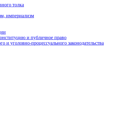
вного толка
зм, империализм
ции
Конституцию и публичное право
о и уголовно-процессуального законодательства