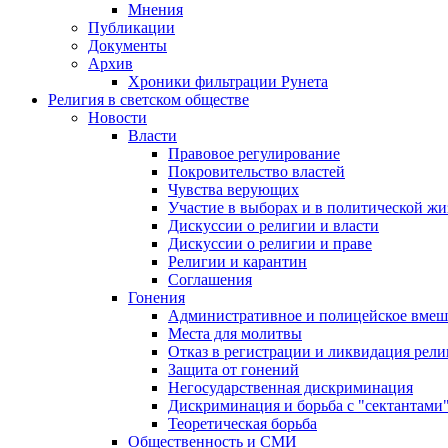
Мнения
Публикации
Документы
Архив
Хроники фильтрации Рунета
Религия в светском обществе
Новости
Власти
Правовое регулирование
Покровительство властей
Чувства верующих
Участие в выборах и в политической ж
Дискуссии о религии и власти
Дискуссии о религии и праве
Религии и карантин
Соглашения
Гонения
Административное и полицейское вмеш
Места для молитвы
Отказ в регистрации и ликвидация рел
Защита от гонений
Негосударственная дискриминация
Дискриминация и борьба с "сектантами
Теоретическая борьба
Общественность и СМИ