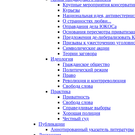
Крупные мероприятия консервати
Курьезы
Национальная идея, антивестерни
О странностях любви...
Оправдания дела ЮКОСа
Основания пересмотра приватиза
Предложения де-либерализовать 
Призывы к ужесточению уголовног
Символические акции
Теории заговора
Идеология
Гражданское общество
Политический режим
Право
Революция и контрреволюция
Свобода слова
Практика
Приватность
Свобода слова
Справедливые выборы
Хорошая полиция
Честный суд
Публикации
Аннотированный указатель литературы
Дискуссии