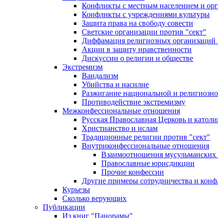
Конфликты с местным населением и ор
Конфликты с учреждениями культуры
Защита права на свободу совести
Светские организации против "сект"
Диффамация религиозных организаций
Акции в защиту нравственности
Дискуссии о религии и обществе
Экстремизм
Вандализм
Убийства и насилие
Разжигание национальной и религиозно
Противодействие экстремизму
Межконфессиональные отношения
Русская Православная Церковь и католи
Христианство и ислам
Традиционные религии против "сект"
Внутриконфессиональные отношения
Взаимоотношения мусульманских 
Православные юрисдикции
Прочие конфессии
Другие примеры сотрудничества и конф
Курьезы
Сколько верующих
Публикации
Из книг "Панорамы"