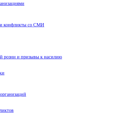
ганизациями
 и конфликты со СМИ
й розни и призывы к насилию
ки
организаций
ликтов