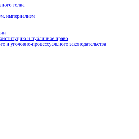
вного толка
зм, империализм
ции
Конституцию и публичное право
о и уголовно-процессуального законодательства