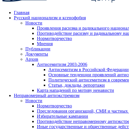
Главная
Русский национализм и ксенофобия
Новости
Проявления расизма и радикального национа
Противодействие расизму и радикальному на
Нормотворчество
Мнения
Публикации
Документы
Архив
Антисемитизм 2003-2006
Антисемитизм в Российской Федерации
Основные тенденции проявлений антис
Политический антисемитизм в совреме
Статьи, доклады, репортажи
Карта нападений по мотиву ненависти
Неправомерный антиэкстремизм
Новости
Нормотворчество
Преследования организаций, СМИ и частных
Избирательные кампании
Противодействие неправомерному антиэкстр
Иные государственные и общественные дейст