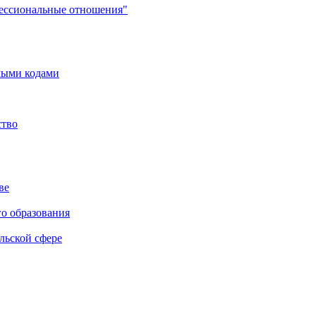
фессиональные отношения"
мыми кодами
ство
ве
го образования
льской сфере