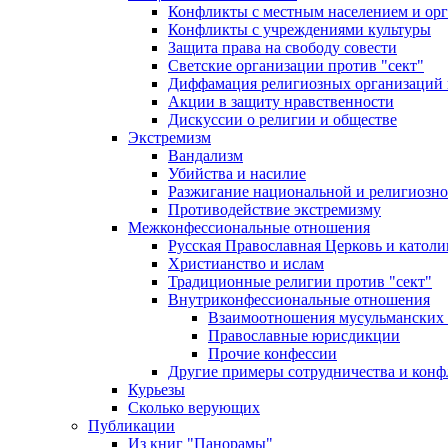
Конфликты с местным населением и ор
Конфликты с учреждениями культуры
Защита права на свободу совести
Светские организации против "сект"
Диффамация религиозных организаций
Акции в защиту нравственности
Дискуссии о религии и обществе
Экстремизм
Вандализм
Убийства и насилие
Разжигание национальной и религиозно
Противодействие экстремизму
Межконфессиональные отношения
Русская Православная Церковь и католи
Христианство и ислам
Традиционные религии против "сект"
Внутриконфессиональные отношения
Взаимоотношения мусульманских 
Православные юрисдикции
Прочие конфессии
Другие примеры сотрудничества и конф
Курьезы
Сколько верующих
Публикации
Из книг "Панорамы"