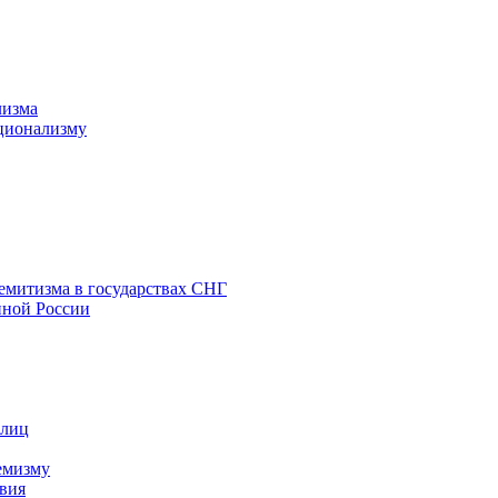
лизма
ционализму
емитизма в государствах СНГ
нной России
 лиц
емизму
вия