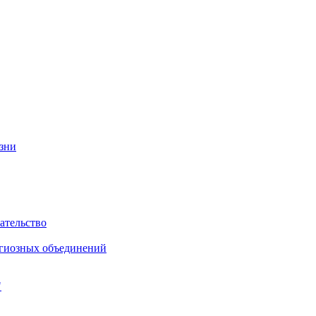
изни
ательство
игиозных объединений
"