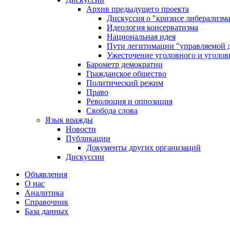
Архив предыдущего проекта
Дискуссия о "кризисе либерализм
Идеология консерватизма
Национальная идея
Пути легитимации "управляемой 
Ужесточение уголовного и уголов
Барометр демократии
Гражданское общество
Политический режим
Право
Революция и оппозиция
Свобода слова
Язык вражды
Новости
Публикации
Документы других организаций
Дискуссии
Объявления
О нас
Аналитика
Справочник
База данных