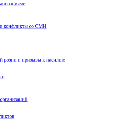
ганизациями
 и конфликты со СМИ
й розни и призывы к насилию
ки
организаций
ликтов