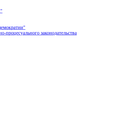
а"
демократии"
но-процесуального законодательства