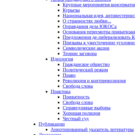
Крупные мероприятия консервати
Курьезы
Национальная идея, антивестерни
О странностях любви...
Оправдания дела ЮКОСа
Основания пересмотра приватиза
Предложения де-либерализовать 
Призывы к ужесточению уголовног
Символические акции
Теории заговора
Идеология
Гражданское общество
Политический режим
Право
Революция и контрреволюция
Свобода слова
Практика
Приватность
Свобода слова
Справедливые выборы
Хорошая полиция
Честный суд
Публикации
Аннотированный указатель литературы
Дискуссии