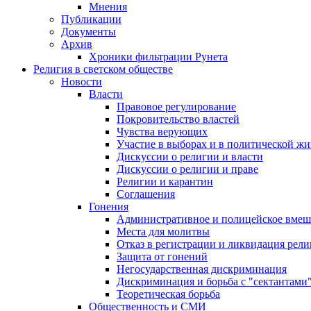
Мнения
Публикации
Документы
Архив
Хроники фильтрации Рунета
Религия в светском обществе
Новости
Власти
Правовое регулирование
Покровительство властей
Чувства верующих
Участие в выборах и в политической ж
Дискуссии о религии и власти
Дискуссии о религии и праве
Религии и карантин
Соглашения
Гонения
Административное и полицейское вмеш
Места для молитвы
Отказ в регистрации и ликвидация рел
Защита от гонений
Негосударственная дискриминация
Дискриминация и борьба с "сектантами
Теоретическая борьба
Общественность и СМИ