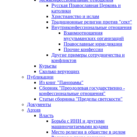
Русская Православная Церковь и
католики
Христианство и ислам
Традиционные религии против "сект"
Внутриконфессиональные отношения
Взаимоотношения
мусульманских организаций
Православные юрисдикции
Прочие конфессии
Другие примеры сотрудничества и
конфликтов
Курьезы
Сколько верующих
Публикации
Из книг "Панорамы"
Сборник "Преодолевая государственно -
конфессиональные отношения"
Статьи сборника "Пределы светскости"
Документы
Архив
Власть
Борьба с ИНН и другими
машиночитаемыми кодами
Место религии в обществе в целом