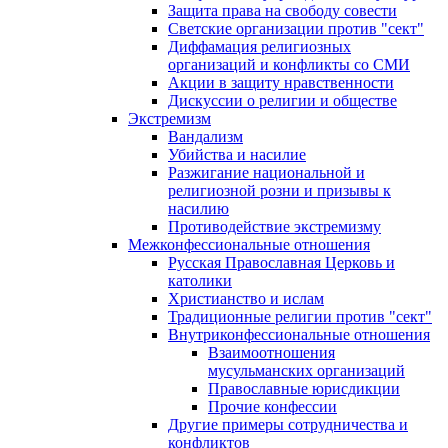
Защита права на свободу совести
Светские организации против "сект"
Диффамация религиозных
организаций и конфликты со СМИ
Акции в защиту нравственности
Дискуссии о религии и обществе
Экстремизм
Вандализм
Убийства и насилие
Разжигание национальной и
религиозной розни и призывы к
насилию
Противодействие экстремизму
Межконфессиональные отношения
Русская Православная Церковь и
католики
Христианство и ислам
Традиционные религии против "сект"
Внутриконфессиональные отношения
Взаимоотношения
мусульманских организаций
Православные юрисдикции
Прочие конфессии
Другие примеры сотрудничества и
конфликтов