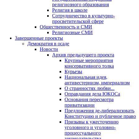
религиозного образования
Религия в школе
Сотрудничество в культурно-
просветительской сфере
Общественность и СМИ
Религиозные СМИ
Завершенные проекты
Демократия в осаде
Новости
Архив предыдущего проекта
Крупные мероприятия
консервативного толка
Курьезы
Национальная идея,
антивестернизм, империализм
О странностях любви...
Оправдания дела ЮКОСа
Основания пересмотра
приватизации
Предложения де-либерализовать
Конституцию и публичное право
Призывы к ужесточению
уголовного и уголовно-
процессуального
законодательства