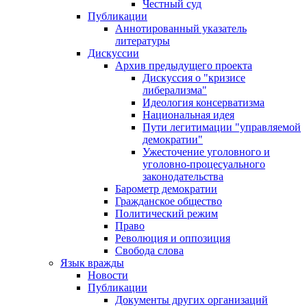
Честный суд
Публикации
Аннотированный указатель
литературы
Дискуссии
Архив предыдущего проекта
Дискуссия о "кризисе
либерализма"
Идеология консерватизма
Национальная идея
Пути легитимации "управляемой
демократии"
Ужесточение уголовного и
уголовно-процесуального
законодательства
Барометр демократии
Гражданское общество
Политический режим
Право
Революция и оппозиция
Свобода слова
Язык вражды
Новости
Публикации
Документы других организаций