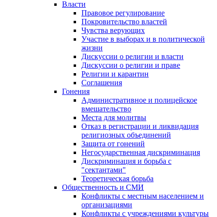
Власти
Правовое регулирование
Покровительство властей
Чувства верующих
Участие в выборах и в политической
жизни
Дискуссии о религии и власти
Дискуссии о религии и праве
Религии и карантин
Соглашения
Гонения
Административное и полицейское
вмешательство
Места для молитвы
Отказ в регистрации и ликвидация
религиозных объединений
Защита от гонений
Негосударственная дискриминация
Дискриминация и борьба с
"сектантами"
Теоретическая борьба
Общественность и СМИ
Конфликты с местным населением и
организациями
Конфликты с учреждениями культуры