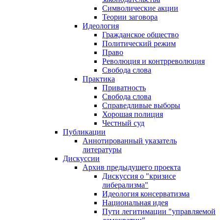
Символические акции
Теории заговора
Идеология
Гражданское общество
Политический режим
Право
Революция и контрреволюция
Свобода слова
Практика
Приватность
Свобода слова
Справедливые выборы
Хорошая полиция
Честный суд
Публикации
Аннотированный указатель
литературы
Дискуссии
Архив предыдущего проекта
Дискуссия о "кризисе
либерализма"
Идеология консерватизма
Национальная идея
Пути легитимации "управляемой