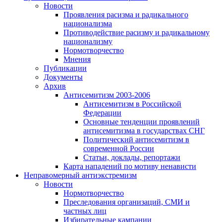
Новости
Проявления расизма и радикального
национализма
Противодействие расизму и радикальному
национализму
Нормотворчество
Мнения
Публикации
Документы
Архив
Антисемитизм 2003-2006
Антисемитизм в Российской
Федерации
Основные тенденции проявлений
антисемитизма в государствах СНГ
Политический антисемитизм в
современной России
Статьи, доклады, репортажи
Карта нападений по мотиву ненависти
Неправомерный антиэкстремизм
Новости
Нормотворчество
Преследования организаций, СМИ и
частных лиц
Избирательные кампании