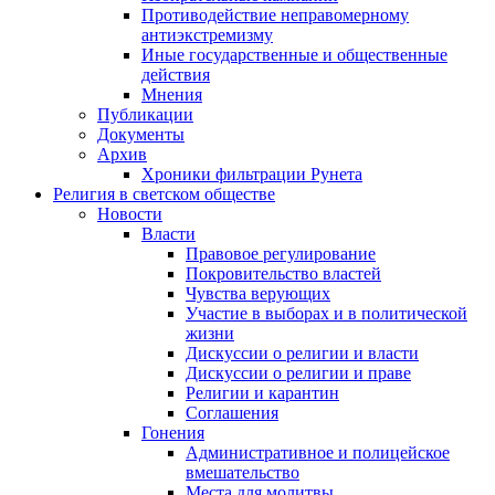
Противодействие неправомерному
антиэкстремизму
Иные государственные и общественные
действия
Мнения
Публикации
Документы
Архив
Хроники фильтрации Рунета
Религия в светском обществе
Новости
Власти
Правовое регулирование
Покровительство властей
Чувства верующих
Участие в выборах и в политической
жизни
Дискуссии о религии и власти
Дискуссии о религии и праве
Религии и карантин
Соглашения
Гонения
Административное и полицейское
вмешательство
Места для молитвы