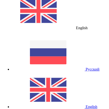
English
Русский
English