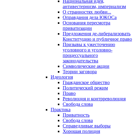
Национальная идея,
антивестернизм, империализм
О странностях любви...
Оправдания дела ЮКОСа
Основания пересмотра
приватизации
Предложения де-либерализовать
Конституцию и публичное право
Призывы к ужесточению
уголовного и уголовно-
процессуального
законодательства
Символические акции
Теории заговора
Идеология
Гражданское общество
Политический режим
Право
Революция и контрреволюция
Свобода слова
Практика
Приватность
Свобода слова
Справедливые выборы
Хорошая полиция