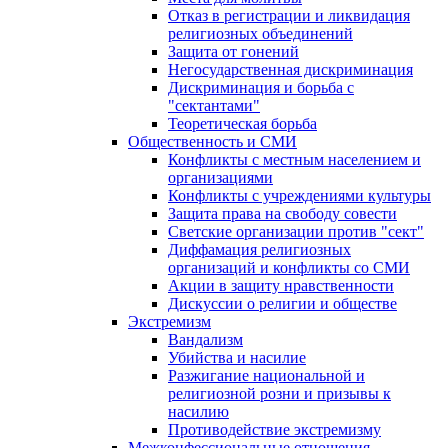
Отказ в регистрации и ликвидация
религиозных объединений
Защита от гонений
Негосударственная дискриминация
Дискриминация и борьба с
"сектантами"
Теоретическая борьба
Общественность и СМИ
Конфликты с местным населением и
организациями
Конфликты с учреждениями культуры
Защита права на свободу совести
Светские организации против "сект"
Диффамация религиозных
организаций и конфликты со СМИ
Акции в защиту нравственности
Дискуссии о религии и обществе
Экстремизм
Вандализм
Убийства и насилие
Разжигание национальной и
религиозной розни и призывы к
насилию
Противодействие экстремизму
Межконфессиональные отношения