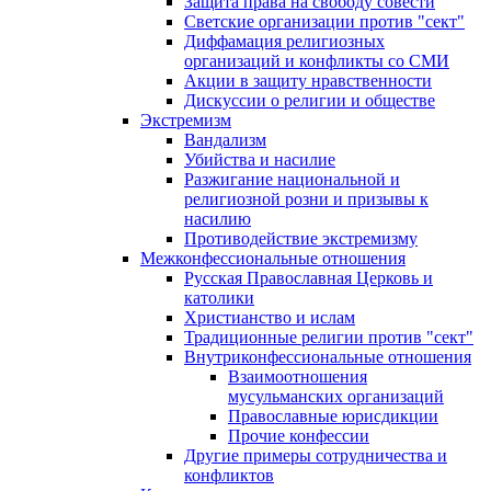
Защита права на свободу совести
Светские организации против "сект"
Диффамация религиозных
организаций и конфликты со СМИ
Акции в защиту нравственности
Дискуссии о религии и обществе
Экстремизм
Вандализм
Убийства и насилие
Разжигание национальной и
религиозной розни и призывы к
насилию
Противодействие экстремизму
Межконфессиональные отношения
Русская Православная Церковь и
католики
Христианство и ислам
Традиционные религии против "сект"
Внутриконфессиональные отношения
Взаимоотношения
мусульманских организаций
Православные юрисдикции
Прочие конфессии
Другие примеры сотрудничества и
конфликтов