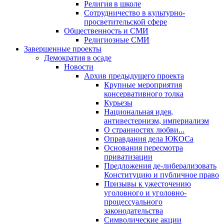
Религия в школе
Сотрудничество в культурно-
просветительской сфере
Общественность и СМИ
Религиозные СМИ
Завершенные проекты
Демократия в осаде
Новости
Архив предыдущего проекта
Крупные мероприятия
консервативного толка
Курьезы
Национальная идея,
антивестернизм, империализм
О странностях любви...
Оправдания дела ЮКОСа
Основания пересмотра
приватизации
Предложения де-либерализовать
Конституцию и публичное право
Призывы к ужесточению
уголовного и уголовно-
процессуального
законодательства
Символические акции