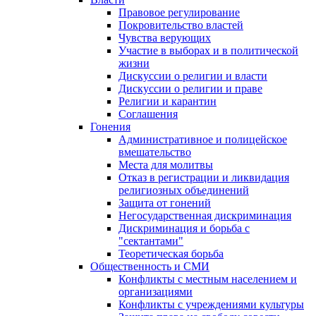
Правовое регулирование
Покровительство властей
Чувства верующих
Участие в выборах и в политической
жизни
Дискуссии о религии и власти
Дискуссии о религии и праве
Религии и карантин
Соглашения
Гонения
Административное и полицейское
вмешательство
Места для молитвы
Отказ в регистрации и ликвидация
религиозных объединений
Защита от гонений
Негосударственная дискриминация
Дискриминация и борьба с
"сектантами"
Теоретическая борьба
Общественность и СМИ
Конфликты с местным населением и
организациями
Конфликты с учреждениями культуры