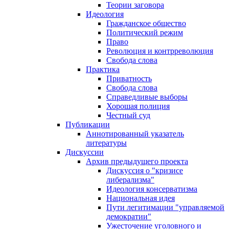
Теории заговора
Идеология
Гражданское общество
Политический режим
Право
Революция и контрреволюция
Свобода слова
Практика
Приватность
Свобода слова
Справедливые выборы
Хорошая полиция
Честный суд
Публикации
Аннотированный указатель
литературы
Дискуссии
Архив предыдущего проекта
Дискуссия о "кризисе
либерализма"
Идеология консерватизма
Национальная идея
Пути легитимации "управляемой
демократии"
Ужесточение уголовного и