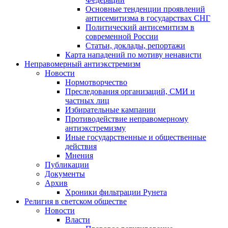
Основные тенденции проявлений
антисемитизма в государствах СНГ
Политический антисемитизм в
современной России
Статьи, доклады, репортажи
Карта нападений по мотиву ненависти
Неправомерный антиэкстремизм
Новости
Нормотворчество
Преследования организаций, СМИ и
частных лиц
Избирательные кампании
Противодействие неправомерному
антиэкстремизму
Иные государственные и общественные
действия
Мнения
Публикации
Документы
Архив
Хроники фильтрации Рунета
Религия в светском обществе
Новости
Власти