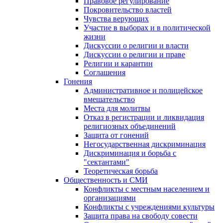
Правовое регулирование
Покровительство властей
Чувства верующих
Участие в выборах и в политической
жизни
Дискуссии о религии и власти
Дискуссии о религии и праве
Религии и карантин
Соглашения
Гонения
Административное и полицейское
вмешательство
Места для молитвы
Отказ в регистрации и ликвидация
религиозных объединений
Защита от гонений
Негосударственная дискриминация
Дискриминация и борьба с
"сектантами"
Теоретическая борьба
Общественность и СМИ
Конфликты с местным населением и
организациями
Конфликты с учреждениями культуры
Защита права на свободу совести