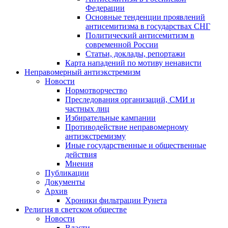
Федерации
Основные тенденции проявлений
антисемитизма в государствах СНГ
Политический антисемитизм в
современной России
Статьи, доклады, репортажи
Карта нападений по мотиву ненависти
Неправомерный антиэкстремизм
Новости
Нормотворчество
Преследования организаций, СМИ и
частных лиц
Избирательные кампании
Противодействие неправомерному
антиэкстремизму
Иные государственные и общественные
действия
Мнения
Публикации
Документы
Архив
Хроники фильтрации Рунета
Религия в светском обществе
Новости
Власти