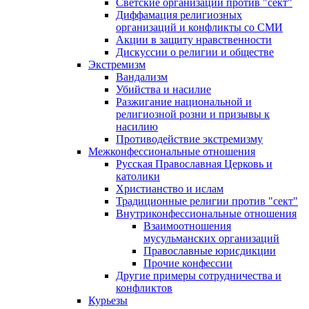
Светские организации против "сект"
Диффамация религиозных
организаций и конфликты со СМИ
Акции в защиту нравственности
Дискуссии о религии и обществе
Экстремизм
Вандализм
Убийства и насилие
Разжигание национальной и
религиозной розни и призывы к
насилию
Противодействие экстремизму
Межконфессиональные отношения
Русская Православная Церковь и
католики
Христианство и ислам
Традиционные религии против "сект"
Внутриконфессиональные отношения
Взаимоотношения
мусульманских организаций
Православные юрисдикции
Прочие конфессии
Другие примеры сотрудничества и
конфликтов
Курьезы