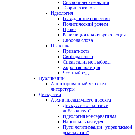
Символические акции
Теории заговора
Идеология
Гражданское общество
Политический режим
Право
Революция и контрреволюция
Свобода слова
Практика
Приватность
Свобода слова
Справедливые выборы
Хорошая полиция
Честный суд
Публикации
Аннотированный указатель
литературы
Дискуссии
Архив предыдущего проекта
Дискуссия о "кризисе
либерализма"
Идеология консерватизма
Национальная идея
Пути легитимации "управляемой
демократии"