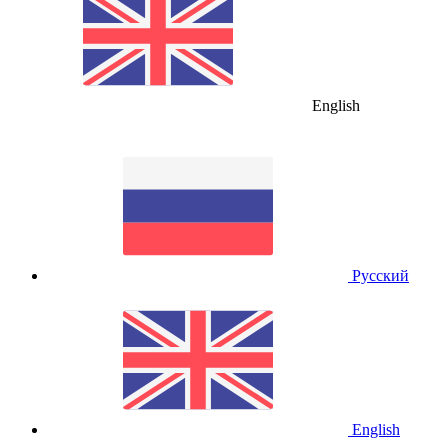
English
Русский
English