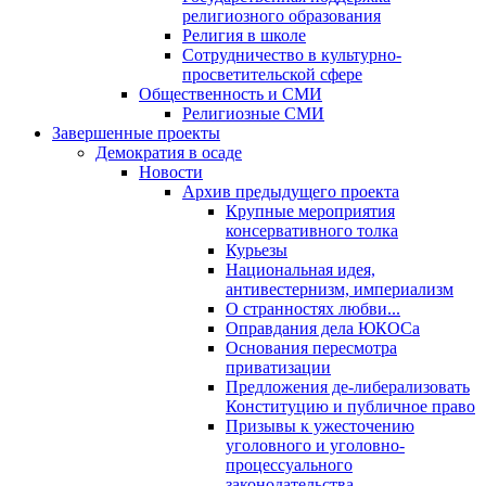
религиозного образования
Религия в школе
Сотрудничество в культурно-
просветительской сфере
Общественность и СМИ
Религиозные СМИ
Завершенные проекты
Демократия в осаде
Новости
Архив предыдущего проекта
Крупные мероприятия
консервативного толка
Курьезы
Национальная идея,
антивестернизм, империализм
О странностях любви...
Оправдания дела ЮКОСа
Основания пересмотра
приватизации
Предложения де-либерализовать
Конституцию и публичное право
Призывы к ужесточению
уголовного и уголовно-
процессуального
законодательства