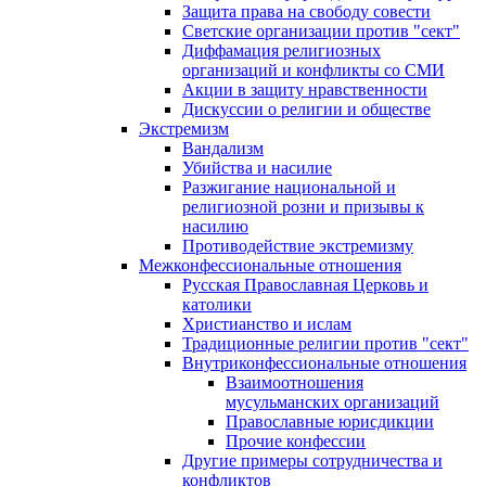
Защита права на свободу совести
Светские организации против "сект"
Диффамация религиозных
организаций и конфликты со СМИ
Акции в защиту нравственности
Дискуссии о религии и обществе
Экстремизм
Вандализм
Убийства и насилие
Разжигание национальной и
религиозной розни и призывы к
насилию
Противодействие экстремизму
Межконфессиональные отношения
Русская Православная Церковь и
католики
Христианство и ислам
Традиционные религии против "сект"
Внутриконфессиональные отношения
Взаимоотношения
мусульманских организаций
Православные юрисдикции
Прочие конфессии
Другие примеры сотрудничества и
конфликтов