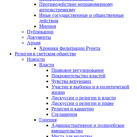
Противодействие неправомерному
антиэкстремизму
Иные государственные и общественные
действия
Мнения
Публикации
Документы
Архив
Хроники фильтрации Рунета
Религия в светском обществе
Новости
Власти
Правовое регулирование
Покровительство властей
Чувства верующих
Участие в выборах и в политической
жизни
Дискуссии о религии и власти
Дискуссии о религии и праве
Религии и карантин
Соглашения
Гонения
Административное и полицейское
вмешательство
Места для молитвы