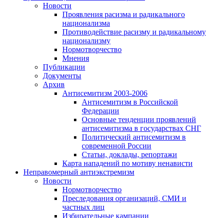
Новости
Проявления расизма и радикального
национализма
Противодействие расизму и радикальному
национализму
Нормотворчество
Мнения
Публикации
Документы
Архив
Антисемитизм 2003-2006
Антисемитизм в Российской
Федерации
Основные тенденции проявлений
антисемитизма в государствах СНГ
Политический антисемитизм в
современной России
Статьи, доклады, репортажи
Карта нападений по мотиву ненависти
Неправомерный антиэкстремизм
Новости
Нормотворчество
Преследования организаций, СМИ и
частных лиц
Избирательные кампании