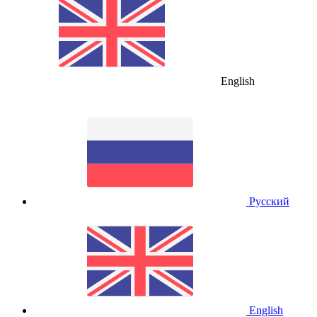
English
Русский
English