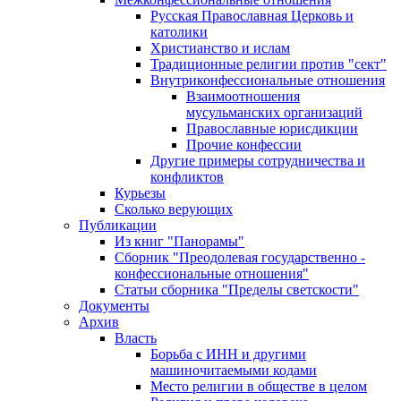
Русская Православная Церковь и
католики
Христианство и ислам
Традиционные религии против "сект"
Внутриконфессиональные отношения
Взаимоотношения
мусульманских организаций
Православные юрисдикции
Прочие конфессии
Другие примеры сотрудничества и
конфликтов
Курьезы
Сколько верующих
Публикации
Из книг "Панорамы"
Сборник "Преодолевая государственно -
конфессиональные отношения"
Статьи сборника "Пределы светскости"
Документы
Архив
Власть
Борьба с ИНН и другими
машиночитаемыми кодами
Место религии в обществе в целом