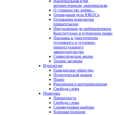
Национальная идея,
антивестернизм, империализм
О странностях любви...
Оправдания дела ЮКОСа
Основания пересмотра
приватизации
Предложения де-либерализовать
Конституцию и публичное право
Призывы к ужесточению
уголовного и уголовно-
процессуального
законодательства
Символические акции
Теории заговора
Идеология
Гражданское общество
Политический режим
Право
Революция и контрреволюция
Свобода слова
Практика
Приватность
Свобода слова
Справедливые выборы
Хорошая полиция