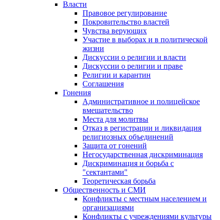
Власти
Правовое регулирование
Покровительство властей
Чувства верующих
Участие в выборах и в политической
жизни
Дискуссии о религии и власти
Дискуссии о религии и праве
Религии и карантин
Соглашения
Гонения
Административное и полицейское
вмешательство
Места для молитвы
Отказ в регистрации и ликвидация
религиозных объединений
Защита от гонений
Негосударственная дискриминация
Дискриминация и борьба с
"сектантами"
Теоретическая борьба
Общественность и СМИ
Конфликты с местным населением и
организациями
Конфликты с учреждениями культуры