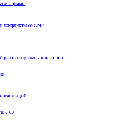
ганизациями
 и конфликты со СМИ
й розни и призывы к насилию
ки
организаций
ликтов