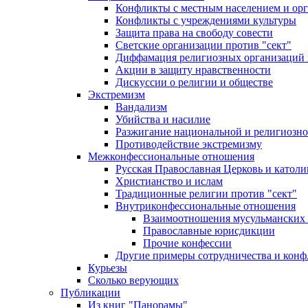
Конфликты с местным населением и ор
Конфликты с учреждениями культуры
Защита права на свободу совести
Светские организации против "сект"
Диффамация религиозных организаций
Акции в защиту нравственности
Дискуссии о религии и обществе
Экстремизм
Вандализм
Убийства и насилие
Разжигание национальной и религиозно
Противодействие экстремизму
Межконфессиональные отношения
Русская Православная Церковь и католи
Христианство и ислам
Традиционные религии против "сект"
Внутриконфессиональные отношения
Взаимоотношения мусульманских 
Православные юрисдикции
Прочие конфессии
Другие примеры сотрудничества и конф
Курьезы
Сколько верующих
Публикации
Из книг "Панорамы"