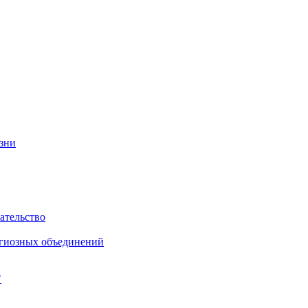
изни
ательство
игиозных объединений
"