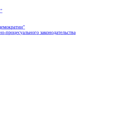
а"
демократии"
но-процесуального законодательства