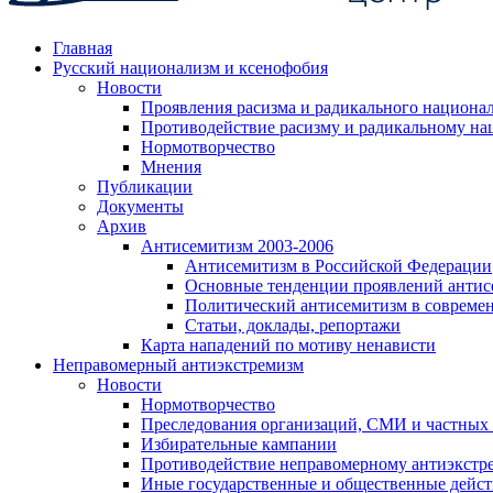
Главная
Русский национализм и ксенофобия
Новости
Проявления расизма и радикального национа
Противодействие расизму и радикальному на
Нормотворчество
Мнения
Публикации
Документы
Архив
Антисемитизм 2003-2006
Антисемитизм в Российской Федерации
Основные тенденции проявлений антис
Политический антисемитизм в совреме
Статьи, доклады, репортажи
Карта нападений по мотиву ненависти
Неправомерный антиэкстремизм
Новости
Нормотворчество
Преследования организаций, СМИ и частных
Избирательные кампании
Противодействие неправомерному антиэкстр
Иные государственные и общественные дейст