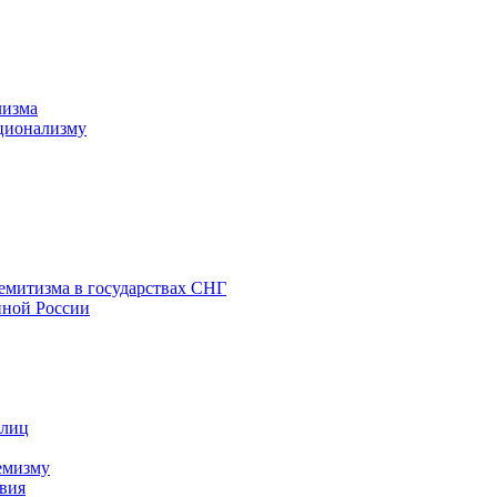
лизма
ционализму
емитизма в государствах СНГ
нной России
 лиц
емизму
вия