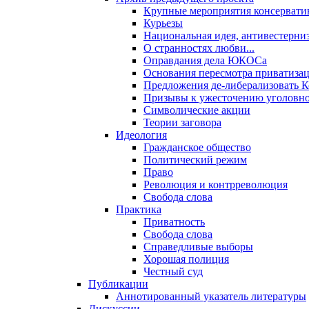
Крупные мероприятия консервати
Курьезы
Национальная идея, антивестерни
О странностях любви...
Оправдания дела ЮКОСа
Основания пересмотра приватиза
Предложения де-либерализовать 
Призывы к ужесточению уголовног
Символические акции
Теории заговора
Идеология
Гражданское общество
Политический режим
Право
Революция и контрреволюция
Свобода слова
Практика
Приватность
Свобода слова
Справедливые выборы
Хорошая полиция
Честный суд
Публикации
Аннотированный указатель литературы
Дискуссии