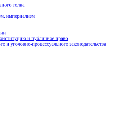
вного толка
зм, империализм
ции
Конституцию и публичное право
о и уголовно-процессуального законодательства