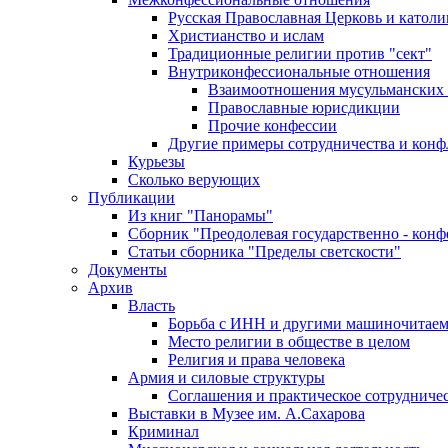
Русская Православная Церковь и католи
Христианство и ислам
Традиционные религии против "сект"
Внутриконфессиональные отношения
Взаимоотношения мусульманских 
Православные юрисдикции
Прочие конфессии
Другие примеры сотрудничества и конф
Курьезы
Сколько верующих
Публикации
Из книг "Панорамы"
Сборник "Преодолевая государственно - кон
Статьи сборника "Пределы светскости"
Документы
Архив
Власть
Борьба с ИНН и другими машиночитае
Место религии в обществе в целом
Религия и права человека
Армия и силовые структуры
Соглашения и практическое сотрудниче
Выставки в Музее им. А.Сахарова
Криминал