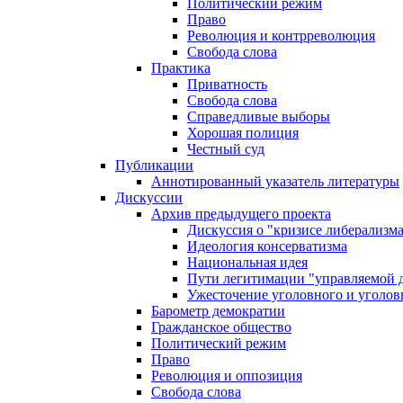
Политический режим
Право
Революция и контрреволюция
Свобода слова
Практика
Приватность
Свобода слова
Справедливые выборы
Хорошая полиция
Честный суд
Публикации
Аннотированный указатель литературы
Дискуссии
Архив предыдущего проекта
Дискуссия о "кризисе либерализм
Идеология консерватизма
Национальная идея
Пути легитимации "управляемой 
Ужесточение уголовного и уголов
Барометр демократии
Гражданское общество
Политический режим
Право
Революция и оппозиция
Свобода слова