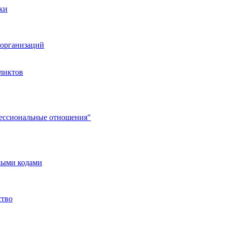
ки
организаций
ликтов
фессиональные отношения"
мыми кодами
ство