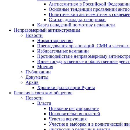
Антисемитизм в Российской Федерации
Основные тенденции проявлений антис
Политический антисемитизм в совреме
Статьи, доклады, репортажи
Карта нападений по мотиву ненависти
Неправомерный антиэкстремизм
Новости
Нормотворчество
Преследования организаций, СМИ и частных
Избирательные кампании
Противодействие неправомерному антиэкстр
Иные государственные и общественные дейст
Мнения
Публикации
Документы
Архив
Хроники фильтрации Рунета
Религия в светском обществе
Новости
Власти
Правовое регулирование
Покровительство властей
Чувства верующих
Участие в выборах и в политической ж
Дискуссии о религии и власти