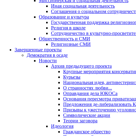
Миссионерская и социальная деятельность
Иная социальная деятельность
Соглашения о социальном сотрудничест
Образование и культура
Государственная поддержка религиозно
Религия в школе
Сотрудничество в культурно-просветите
Общественность и СМИ
Религиозные СМИ
Завершенные проекты
Демократия в осаде
Новости
Архив предыдущего проекта
Крупные мероприятия консервати
Курьезы
Национальная идея, антивестерни
О странностях любви...
Оправдания дела ЮКОСа
Основания пересмотра приватиза
Предложения де-либерализовать 
Призывы к ужесточению уголовног
Символические акции
Теории заговора
Идеология
Гражданское общество