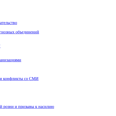
ательство
игиозных объединений
"
ганизациями
 и конфликты со СМИ
й розни и призывы к насилию