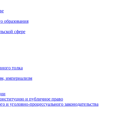
ве
го образования
льской сфере
вного толка
зм, империализм
ции
Конституцию и публичное право
о и уголовно-процессуального законодательства