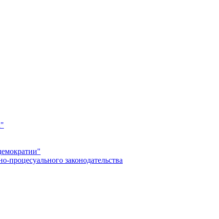
а"
демократии"
но-процесуального законодательства