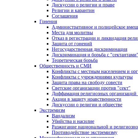
Дискуссии о религии и праве
Религии и карантин
Соглашения
Гонения
Административное и полицейское вмеш
Места для молитвы
Отказ в регистрации и ликвидация рел
Защита от гонений
Негосударственная дискриминация
Дискриминация и борьба с "сектантами
Теоретическая борьба
Общественность и СМИ
Конфликты с местным населением и ор
Конфликты с учреждениями культуры
Защита права на свободу совести
Светские организации против "сект"
Диффамация религиозных организаций
Акции в защиту нравственности
Дискуссии о религии и обществе
Экстремизм
Вандализм
Убийства и насилие
Разжигание национальной и религиозно
Противодействие экстремизму
Межконфессиональные отношения