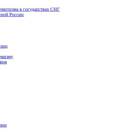
емитизма в государствах СНГ
нной России
 лиц
емизму
вия
изни