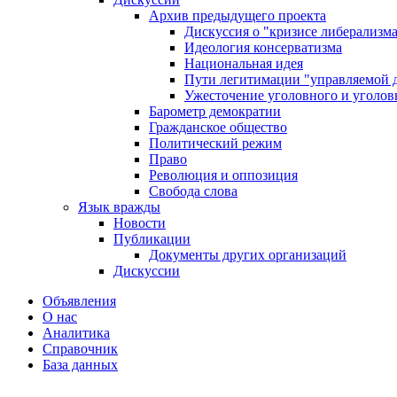
Архив предыдущего проекта
Дискуссия о "кризисе либерализм
Идеология консерватизма
Национальная идея
Пути легитимации "управляемой 
Ужесточение уголовного и уголов
Барометр демократии
Гражданское общество
Политический режим
Право
Революция и оппозиция
Свобода слова
Язык вражды
Новости
Публикации
Документы других организаций
Дискуссии
Объявления
О нас
Аналитика
Справочник
База данных