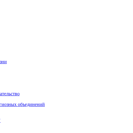
изни
ательство
игиозных объединений
"