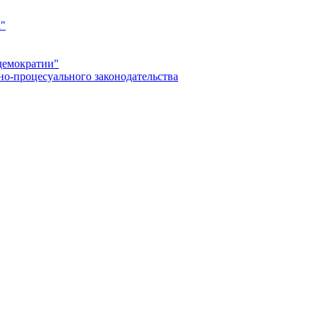
а"
демократии"
но-процесуального законодательства