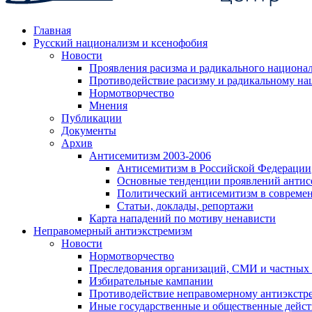
Главная
Русский национализм и ксенофобия
Новости
Проявления расизма и радикального национа
Противодействие расизму и радикальному на
Нормотворчество
Мнения
Публикации
Документы
Архив
Антисемитизм 2003-2006
Антисемитизм в Российской Федерации
Основные тенденции проявлений антис
Политический антисемитизм в совреме
Статьи, доклады, репортажи
Карта нападений по мотиву ненависти
Неправомерный антиэкстремизм
Новости
Нормотворчество
Преследования организаций, СМИ и частных
Избирательные кампании
Противодействие неправомерному антиэкстр
Иные государственные и общественные дейст