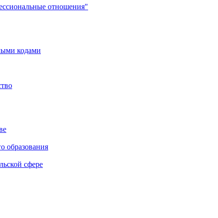
фессиональные отношения"
мыми кодами
ство
ве
го образования
льской сфере