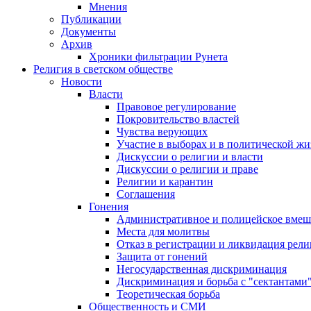
Мнения
Публикации
Документы
Архив
Хроники фильтрации Рунета
Религия в светском обществе
Новости
Власти
Правовое регулирование
Покровительство властей
Чувства верующих
Участие в выборах и в политической ж
Дискуссии о религии и власти
Дискуссии о религии и праве
Религии и карантин
Соглашения
Гонения
Административное и полицейское вмеш
Места для молитвы
Отказ в регистрации и ликвидация рел
Защита от гонений
Негосударственная дискриминация
Дискриминация и борьба с "сектантами
Теоретическая борьба
Общественность и СМИ