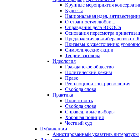
Крупные мероприятия консервати
Курьезы
Национальная идея, антивестерни
О странностях любви...
Оправдания дела ЮКОСа
Основания пересмотра приватиза
Предложения де-либерализовать 
Призывы к ужесточению уголовног
Символические акции
Теории заговора
Идеология
Гражданское общество
Политический режим
Право
Революция и контрреволюция
Свобода слова
Практика
Приватность
Свобода слова
Справедливые выборы
Хорошая полиция
Честный суд
Публикации
Аннотированный указатель литературы
Дискуссии