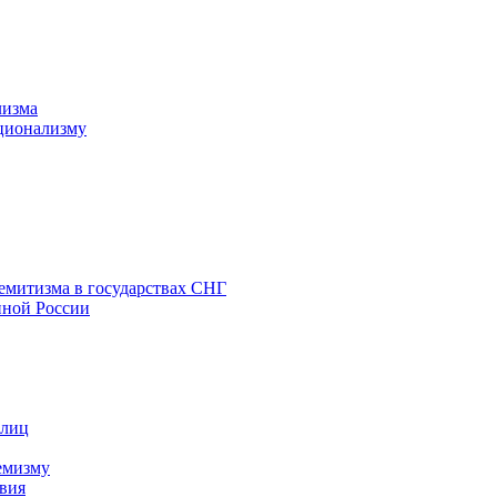
лизма
ционализму
емитизма в государствах СНГ
нной России
 лиц
емизму
вия