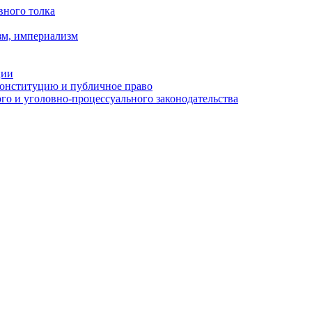
вного толка
зм, империализм
ции
Конституцию и публичное право
о и уголовно-процессуального законодательства