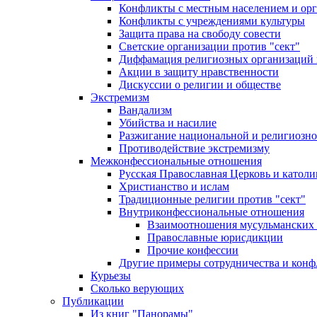
Конфликты с местным населением и ор
Конфликты с учреждениями культуры
Защита права на свободу совести
Светские организации против "сект"
Диффамация религиозных организаций
Акции в защиту нравственности
Дискуссии о религии и обществе
Экстремизм
Вандализм
Убийства и насилие
Разжигание национальной и религиозно
Противодействие экстремизму
Межконфессиональные отношения
Русская Православная Церковь и католи
Христианство и ислам
Традиционные религии против "сект"
Внутриконфессиональные отношения
Взаимоотношения мусульманских 
Православные юрисдикции
Прочие конфессии
Другие примеры сотрудничества и конф
Курьезы
Сколько верующих
Публикации
Из книг "Панорамы"