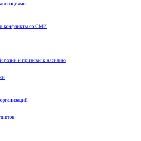
ганизациями
 и конфликты со СМИ
й розни и призывы к насилию
ки
организаций
ликтов