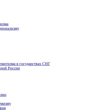
лизма
ционализму
емитизма в государствах СНГ
нной России
 лиц
емизму
вия