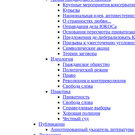
Крупные мероприятия консервати
Курьезы
Национальная идея, антивестерни
О странностях любви...
Оправдания дела ЮКОСа
Основания пересмотра приватиза
Предложения де-либерализовать 
Призывы к ужесточению уголовног
Символические акции
Теории заговора
Идеология
Гражданское общество
Политический режим
Право
Революция и контрреволюция
Свобода слова
Практика
Приватность
Свобода слова
Справедливые выборы
Хорошая полиция
Честный суд
Публикации
Аннотированный указатель литературы
Дискуссии