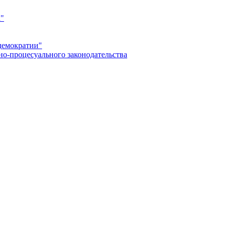
а"
демократии"
но-процесуального законодательства