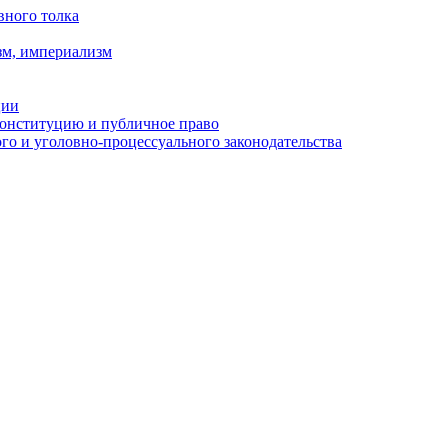
вного толка
зм, империализм
ции
Конституцию и публичное право
о и уголовно-процессуального законодательства