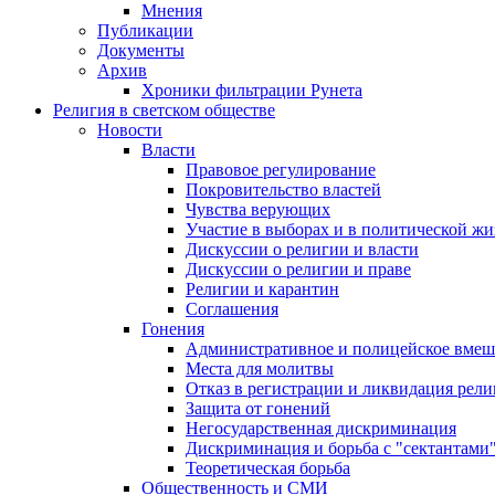
Мнения
Публикации
Документы
Архив
Хроники фильтрации Рунета
Религия в светском обществе
Новости
Власти
Правовое регулирование
Покровительство властей
Чувства верующих
Участие в выборах и в политической ж
Дискуссии о религии и власти
Дискуссии о религии и праве
Религии и карантин
Соглашения
Гонения
Административное и полицейское вмеш
Места для молитвы
Отказ в регистрации и ликвидация рел
Защита от гонений
Негосударственная дискриминация
Дискриминация и борьба с "сектантами
Теоретическая борьба
Общественность и СМИ