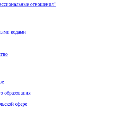
фессиональные отношения"
мыми кодами
ство
ве
го образования
льской сфере