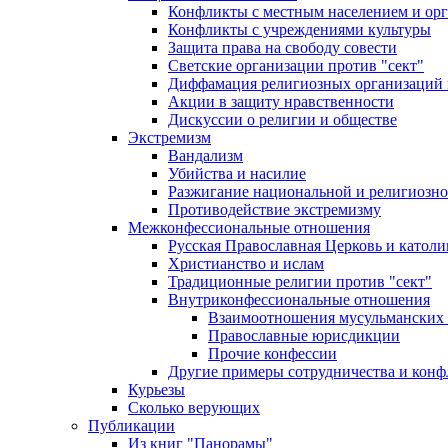
Конфликты с местным населением и ор
Конфликты с учреждениями культуры
Защита права на свободу совести
Светские организации против "сект"
Диффамация религиозных организаций
Акции в защиту нравственности
Дискуссии о религии и обществе
Экстремизм
Вандализм
Убийства и насилие
Разжигание национальной и религиозно
Противодействие экстремизму
Межконфессиональные отношения
Русская Православная Церковь и католи
Христианство и ислам
Традиционные религии против "сект"
Внутриконфессиональные отношения
Взаимоотношения мусульманских 
Православные юрисдикции
Прочие конфессии
Другие примеры сотрудничества и конф
Курьезы
Сколько верующих
Публикации
Из книг "Панорамы"