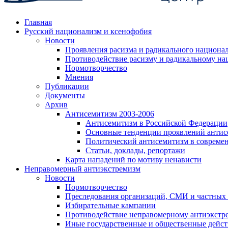
Главная
Русский национализм и ксенофобия
Новости
Проявления расизма и радикального национа
Противодействие расизму и радикальному на
Нормотворчество
Мнения
Публикации
Документы
Архив
Антисемитизм 2003-2006
Антисемитизм в Российской Федерации
Основные тенденции проявлений антис
Политический антисемитизм в совреме
Статьи, доклады, репортажи
Карта нападений по мотиву ненависти
Неправомерный антиэкстремизм
Новости
Нормотворчество
Преследования организаций, СМИ и частных
Избирательные кампании
Противодействие неправомерному антиэкстр
Иные государственные и общественные дейст