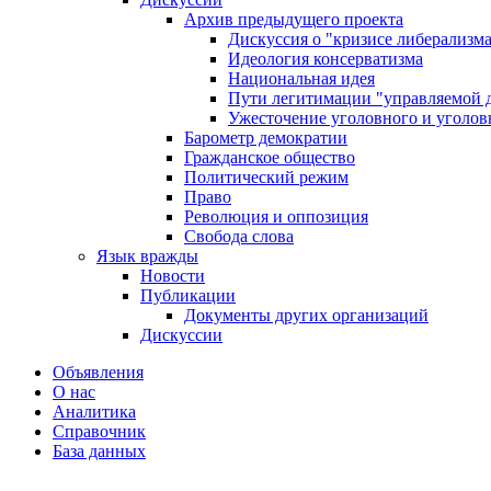
Архив предыдущего проекта
Дискуссия о "кризисе либерализм
Идеология консерватизма
Национальная идея
Пути легитимации "управляемой 
Ужесточение уголовного и уголов
Барометр демократии
Гражданское общество
Политический режим
Право
Революция и оппозиция
Свобода слова
Язык вражды
Новости
Публикации
Документы других организаций
Дискуссии
Объявления
О нас
Аналитика
Справочник
База данных