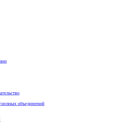
изни
ательство
игиозных объединений
"