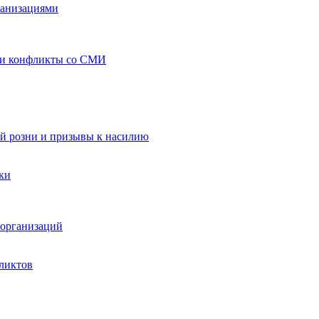
ганизациями
 и конфликты со СМИ
й розни и призывы к насилию
ки
организаций
ликтов